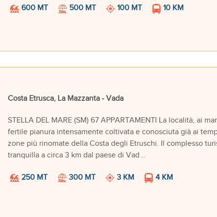
600 MT
500 MT
100 MT
10 KM
Costa Etrusca, La Mazzanta - Vada
STELLA DEL MARE (SM) 67 APPARTAMENTI La località, ai margin
fertile pianura intensamente coltivata e conosciuta già ai tem
zone più rinomate della Costa degli Etruschi. Il complesso turist
tranquilla a circa 3 km dal paese di Vad ..
250 MT
300 MT
3 KM
4 KM