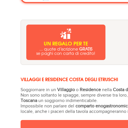
UN REGALO PER TE
... quote d'iscrizione
GRATIS
se paghi con carta di credito!
VILLAGGI E RESIDENCE COSTA DEGLI ETRUSCHI
Soggiornare in un
Villaggio
o
Residence
nella
Costa d
Non sono soltanto le spiagge, sempre diverse tra loro, 
Toscana
un soggiorno indimenticabile.
Impossibile non parlare del
comparto enogastronomic
locale, anche i piaceri della tavola accompagneranno i 