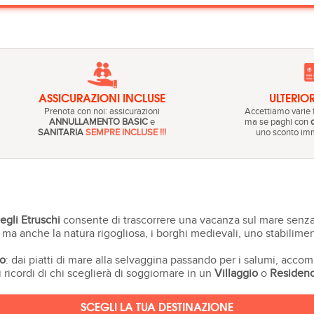
ASSICURAZIONI INCLUSE
ULTERIO
Prenota con noi: assicurazioni
Accettiamo varie
ANNULLAMENTO BASIC
e
ma se paghi con
SANITARIA
SEMPRE INCLUSE !!!
uno sconto imm
egli Etruschi
consente di trascorrere una vacanza sul mare senza
ma anche la natura rigogliosa, i borghi medievali, uno stabilimenti
o
: dai piatti di mare alla selvaggina passando per i salumi, acco
ricordi di chi sceglierà di soggiornare in un
Villaggio
o
Residen
SCEGLI LA TUA DESTINAZIONE