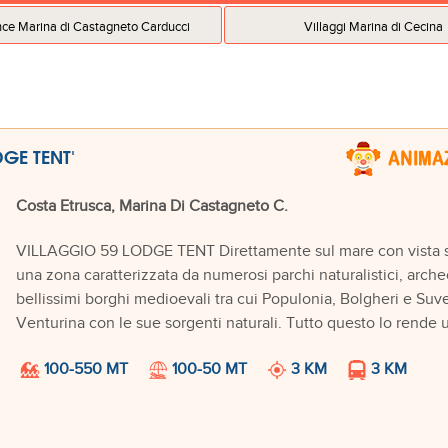
ce Marina di Castagneto Carducci
Villaggi Marina di Cecina
GE TENT'
Costa Etrusca, Marina Di Castagneto C.
VILLAGGIO 59 LODGE TENT Direttamente sul mare con vista sul
una zona caratterizzata da numerosi parchi naturalistici, arche
bellissimi borghi medioevali tra cui Populonia, Bolgheri e Suv
Venturina con le sue sorgenti naturali. Tutto questo lo rende 
100-550 MT
100-50 MT
3 KM
3 KM