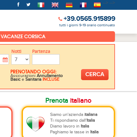
-->
-->
+39.0565.915899
tutti i giorni 9-19 orario continuato
VACANZE CORSICA
Notti
Partenza
PRENOTANDO OGGI:
Assicurazioni
Annullamento
Basic
e
Sanitaria
INCLUSE
Prenota
italiano
Siamo un'azienda
italiana
Ti rispondiamo dall'
Italia
Diamo lavoro in
Italia
Paghiamo le tasse in
Italia