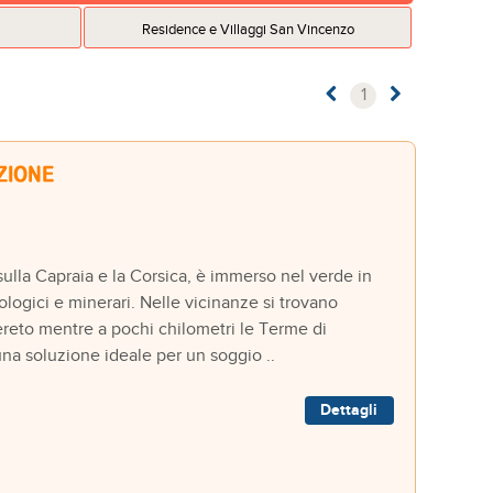
Residence e Villaggi San Vincenzo
1
la Capraia e la Corsica, è immerso nel verde in
ologici e minerari. Nelle vicinanze si trovano
ereto mentre a pochi chilometri le Terme di
una soluzione ideale per un soggio ..
Dettagli