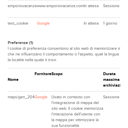
emporiovacanze
www.emporiovacanze.com
In attesa
Sessione
test_cookie
Google
In attesa
1 giorno
Preferenze (1)
I cookie di preferenza consentono al sito web di memorizzare infor
che ne influenzano il comportamento o l'aspetto, quali la lingua pref
la località nella quale ti trovi.
Fornitore
Scopo
Durata
Nome
massima di
archiviazione
maps/gen_204
Google
Usato in contesto con
Sessione
l'integrazione di mappa del
sito web. Il cookie memorizza
l'interazione dell'utente con
la mappa per ottimizzare la
sua funzionalità.