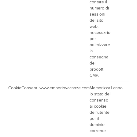
contare il
numero di
sessioni
del sito
web,
necessario
per
ottimizzare
la
consegna
dei
prodotti
CMP.
CookieConsent
www.emporiovacanze.com
Memorizza
1 anno
lo stato del
consenso
ai cookie
dell'utente
per il
dominio
corrente