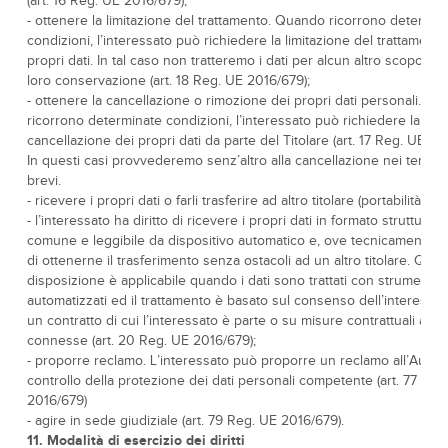
(art. 16 Reg. UE 2016/679);
- ottenere la limitazione del trattamento. Quando ricorrono determin
condizioni, l’interessato può richiedere la limitazione del trattamento
propri dati. In tal caso non tratteremo i dati per alcun altro scopo se
loro conservazione (art. 18 Reg. UE 2016/679);
- ottenere la cancellazione o rimozione dei propri dati personali. Q
ricorrono determinate condizioni, l’interessato può richiedere la
cancellazione dei propri dati da parte del Titolare (art. 17 Reg. UE 20
In questi casi provvederemo senz’altro alla cancellazione nei tempi 
brevi.
- ricevere i propri dati o farli trasferire ad altro titolare (portabilità dei 
- l’interessato ha diritto di ricevere i propri dati in formato strutturato
comune e leggibile da dispositivo automatico e, ove tecnicamente fat
di ottenerne il trasferimento senza ostacoli ad un altro titolare. Ques
disposizione è applicabile quando i dati sono trattati con strumenti
automatizzati ed il trattamento è basato sul consenso dell’interessat
un contratto di cui l’interessato è parte o su misure contrattuali ad 
connesse (art. 20 Reg. UE 2016/679);
- proporre reclamo. L’interessato può proporre un reclamo all’Autorit
controllo della protezione dei dati personali competente (art. 77 Reg
2016/679)
- agire in sede giudiziale (art. 79 Reg. UE 2016/679).
11. Modalità di esercizio dei diritti