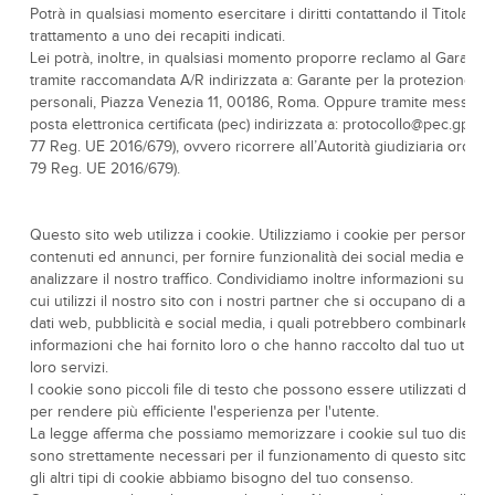
Potrà in qualsiasi momento esercitare i diritti contattando il Titolare 
trattamento a uno dei recapiti indicati.
Lei potrà, inoltre, in qualsiasi momento proporre reclamo al Garante
tramite raccomandata A/R indirizzata a: Garante per la protezione dei
personali, Piazza Venezia 11, 00186, Roma. Oppure tramite messaggi
posta elettronica certificata (pec) indirizzata a: protocollo@pec.gpdp.it
77 Reg. UE 2016/679), ovvero ricorrere all’Autorità giudiziaria ordinari
79 Reg. UE 2016/679).
Questo sito web utilizza i cookie. Utilizziamo i cookie per personali
contenuti ed annunci, per fornire funzionalità dei social media e per
analizzare il nostro traffico. Condividiamo inoltre informazioni sul mo
cui utilizzi il nostro sito con i nostri partner che si occupano di analis
dati web, pubblicità e social media, i quali potrebbero combinarle co
informazioni che hai fornito loro o che hanno raccolto dal tuo utilizz
loro servizi.
I cookie sono piccoli file di testo che possono essere utilizzati dai s
per rendere più efficiente l'esperienza per l'utente.
La legge afferma che possiamo memorizzare i cookie sul tuo disposi
sono strettamente necessari per il funzionamento di questo sito. Per 
gli altri tipi di cookie abbiamo bisogno del tuo consenso.