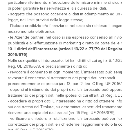
particolare riferimento all’adozione delle misure minime di sicurezza,
di poter garantire la riservatezza e la sicurezza dei dati.
- soggetti che possono accedere ai dati in adempimento ad un obbli
legge, nei limiti previsti dalla legge stessa;
- l’istituto creditizio e/o finanziario, nel caso sia richiesto il pagament
mezzo moneta elettronica;
- le Aziende partner, nel caso si sia espresso consenso all’invio di
pubblicità e all’effettuazione di marketing diretto da parte delle me
10. I diritti dell’interessato (articoli 13/22 e 77/79 del Regolame
2016/679)
Nella sua qualità di interessato, lei ha i diritti di cui agli artt. 13/22 e 
Reg. UE 2016/679, e precisamente i diritti di:
- revocare il consenso in ogni momento. L’interessato può sempre
revocare il consenso al trattamento dei propri dati personali
precedentemente espresso (art. 13, par. 2, lett. C Reg. UE 2016/679)
- opporsi al trattamento dei propri dati. L’interessato può opporsi al
trattamento dei propri dati nelle ipotesi di cui all’art. 21 Reg. UE 201
- accedere ai propri dati. L’interessato ha diritto ad ottenere informa
sui dati trattati dal Titolare, su determinati aspetti del trattamento ed 
ricevere una copia dei dati trattati (art. 15 Reg. UE 2016/679);
- verificare e chiedere la rettificazione. L’interessato può verificare l
correttezza dei propri dati e richiederne l’aggiornamento o la corre