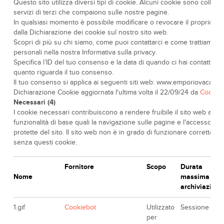
Questo sito utilizza diversi tipi di cookie. Alcuni cookie sono collocat
servizi di terzi che compaiono sulle nostre pagine.
In qualsiasi momento è possibile modificare o revocare il proprio c
dalla Dichiarazione dei cookie sul nostro sito web.
Scopri di più su chi siamo, come puoi contattarci e come trattiamo i d
personali nella nostra Informativa sulla privacy.
Specifica l’ID del tuo consenso e la data di quando ci hai contattati 
quanto riguarda il tuo consenso.
Il tuo consenso si applica ai seguenti siti web: www.emporiovacanz
Dichiarazione Cookie aggiornata l'ultima volta il 22/09/24 da
Cookie
Necessari (4)
I cookie necessari contribuiscono a rendere fruibile il sito web abil
funzionalità di base quali la navigazione sulle pagine e l'accesso all
protette del sito. Il sito web non è in grado di funzionare correttame
senza questi cookie.
Fornitore
Scopo
Durata
Nome
massima di
archiviazione
1.gif
Cookiebot
Utilizzato
Sessione
per