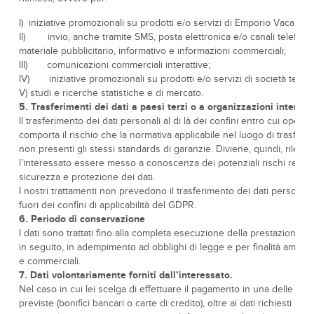
I) iniziative promozionali su prodotti e/o servizi di Emporio Vacanze 
II) invio, anche tramite SMS, posta elettronica e/o canali telefonici
materiale pubblicitario, informativo e informazioni commerciali;
III) comunicazioni commerciali interattive;
IV) iniziative promozionali su prodotti e/o servizi di società terze;
V) studi e ricerche statistiche e di mercato.
5. Trasferimenti dei dati a paesi terzi o a organizzazioni internaz
Il trasferimento dei dati personali al di là dei confini entro cui opera
comporta il rischio che la normativa applicabile nel luogo di trasferi
non presenti gli stessi standards di garanzie. Diviene, quindi, rileva
l’interessato essere messo a conoscenza dei potenziali rischi relativi
sicurezza e protezione dei dati.
I nostri trattamenti non prevedono il trasferimento dei dati personali 
fuori dei confini di applicabilità del GDPR.
6. Periodo di conservazione
I dati sono trattati fino alla completa esecuzione della prestazione 
in seguito, in adempimento ad obblighi di legge e per finalità ammini
e commerciali.
7. Dati volontariamente forniti dall’interessato.
Nel caso in cui lei scelga di effettuare il pagamento in una delle for
previste (bonifici bancari o carte di credito), oltre ai dati richiesti nel 