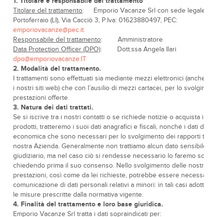
1. Titolare e responsabile del trattamento
Titolare del trattamento
: Emporio Vacanze Srl con sede legale in
Portoferraio (LI), Via Cacciò 3, P.Iva: 01623880497, PEC:
emporiovacanze@pec.it
Responsabile del trattamento
: Amministratore
Data Protection Officer (DPO)
: Dott.ssa Angela Ilari
dpo@emporiovacanze.IT
2. Modalità del trattamento.
I trattamenti sono effettuati sia mediante mezzi elettronici (anche at
i nostri siti web) che con l’ausilio di mezzi cartacei, per lo svolgimen
prestazioni offerte.
3. Natura dei dati trattati.
Se si iscrive tra i nostri contatti o se richiede notizie o acquista i nos
prodotti, tratteremo i suoi dati anagrafici e fiscali, nonché i dati di na
economica che sono necessari per lo svolgimento dei rapporti tra lei
nostra Azienda. Generalmente non trattiamo alcun dato sensibile o
giudiziario, ma nel caso ciò si rendesse necessario lo faremo solo
chiedendo prima il suo consenso. Nello svolgimento delle nostre
prestazioni, così come da lei richieste, potrebbe essere necessaria 
comunicazione di dati personali relativi a minori: in tali casi adottere
le misure prescritte dalla normativa vigente.
4. Finalità del trattamento e loro base giuridica.
Emporio Vacanze Srl tratta i dati sopraindicati per: