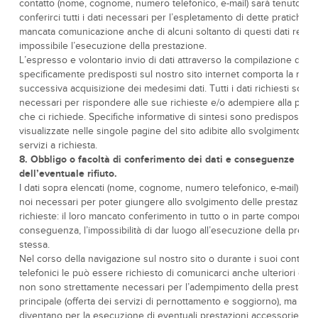
contatto (nome, cognome, numero telefonico, e-mail) sarà tenuto a
conferirci tutti i dati necessari per l’espletamento di dette pratiche. 
mancata comunicazione anche di alcuni soltanto di questi dati rend
impossibile l’esecuzione della prestazione.
L’espresso e volontario invio di dati attraverso la compilazione dei 
specificamente predisposti sul nostro sito internet comporta la nost
successiva acquisizione dei medesimi dati. Tutti i dati richiesti sono
necessari per rispondere alle sue richieste e/o adempiere alla pres
che ci richiede. Specifiche informative di sintesi sono predisposte e
visualizzate nelle singole pagine del sito adibite allo svolgimento par
servizi a richiesta.
8. Obbligo o facoltà di conferimento dei dati e conseguenze
dell’eventuale rifiuto.
I dati sopra elencati (nome, cognome, numero telefonico, e-mail) so
noi necessari per poter giungere allo svolgimento delle prestazioni
richieste: il loro mancato conferimento in tutto o in parte comporta, d
conseguenza, l’impossibilità di dar luogo all’esecuzione della prest
stessa.
Nel corso della navigazione sul nostro sito o durante i suoi contatti
telefonici le può essere richiesto di comunicarci anche ulteriori dati
non sono strettamente necessari per l’adempimento della prestazi
principale (offerta dei servizi di pernottamento e soggiorno), ma lo
diventano per la esecuzione di eventuali prestazioni accessorie che