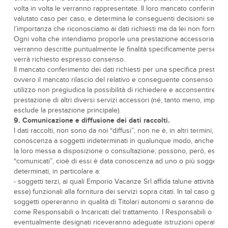
volta in volta le verranno rappresentate. Il loro mancato conferimen
valutato caso per caso, e determina le conseguenti decisioni secon
l’importanza che riconosciamo ai dati richiesti ma da lei non forniti.
Ogni volta che intendiamo proporle una prestazione accessoria le
verranno descritte puntualmente le finalità specificamente perseguit
verrà richiesto espresso consenso.
Il mancato conferimento dei dati richiesti per una specifica prestazi
ovvero il mancato rilascio del relativo e conseguente consenso al l
utilizzo non pregiudica la possibilità di richiedere e acconsentire all
prestazione di altri diversi servizi accessori (né, tanto meno, impedi
esclude la prestazione principale).
9. Comunicazione e diffusione dei dati raccolti.
I dati raccolti, non sono da noi “diffusi”, non ne è, in altri termini, dat
conoscenza a soggetti indeterminati in qualunque modo, anche me
la loro messa a disposizione o consultazione; possono, però, esser
“comunicati”, cioè di essi è data conoscenza ad uno o più soggetti
determinati, in particolare a:
- soggetti terzi, ai quali Emporio Vacanze Srl affida talune attività (o p
esse) funzionali alla fornitura dei servizi sopra citati. In tal caso gli st
soggetti opereranno in qualità di Titolari autonomi o saranno design
come Responsabili o Incaricati del trattamento. I Responsabili o gli In
eventualmente designati riceveranno adeguate istruzioni operative,