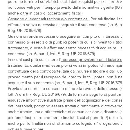
potremo fornirle i servizi richiesti. I dati acquisiti per tali finalità ve
noi conservati per il tempo previsto dalla normativa vigente (10 anni
anche oltre in caso di accertamenti fiscali).
Gestione di eventuali reclami e/o contenziosi
. Per tali finalità il trat
effettuato senza necessità di acquisire il suo consenso (art. 6, par. 1, 
Reg. UE 2016/679).
Qualora si renda necessario eseguire un compito di interesse pubb
connesso all’esercizio di pubblici poteri di cui sia investito il titolare 
trattamento
, questo è effettuato senza necessità di acquisire il suo
consenso (art. 6, par. 1, lett. E, Reg. UE 2016/679).
In taluni casi può sussistere l’
interesse prevalente del Titolare del
trattamento
, qualora -ad esempio- si versi in ipotesi di inadempimen
contrattuale della controparte, tale da indurre il titolare a dar luogo 
procedimento per il recupero del credito. In tali ipotesi non è neces
acquisire il suo consenso (art. 6, par. 1, lett. F, Reg. UE 2016/679).
Previo suo espresso consenso e fino alla revoca dello stesso (art. 6, 
lett. A e art. 7 Reg. UE 2016/679), da fornire a seguito di puntuali ed
esaustive informative illustrate prima dell’acquisizione del consenso,
dati personali, potranno essere trattati direttamente o attraverso terz
anche tramite una o più tecniche di comunicazione a distanza (e-mai
telefono, fax) - oltre che per le finalità di cui ai punti 1) -7) dell’informa
anche per le finalità non strettamente collegate all' erogazione dei s
richiesti, ovvero per: