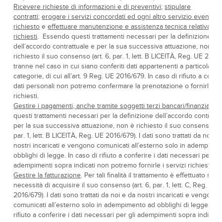
Ricevere richieste di informazioni e di preventivi
;
stipulare
contratti
;
erogare i servizi concordati ed ogni altro servizio eventua
richiesto
e
effettuare manutenzione e assistenza tecnica relativa ai s
richiesti
. Essendo questi trattamenti necessari per la definizione
dell’accordo contrattuale e per la sua successiva attuazione, non è
richiesto il suo consenso (art. 6, par. 1, lett. B LICEITÀ, Reg. UE 2016
tranne nel caso in cui siano conferiti dati appartenenti a particolari
categorie, di cui all’art. 9 Reg. UE 2016/679. In caso di rifiuto a confer
dati personali non potremo confermare la prenotazione o fornirle i s
richiesti.
Gestire i pagamenti, anche tramite soggetti terzi bancari/finanziari
. 
questi trattamenti necessari per la definizione dell’accordo contrattu
per la sua successiva attuazione, non è richiesto il suo consenso (art
par. 1, lett. B LICEITÀ, Reg. UE 2016/679). I dati sono trattati da noi e
nostri incaricati e vengono comunicati all’esterno solo in adempime
obblighi di legge. In caso di rifiuto a conferire i dati necessari per gli
adempimenti sopra indicati non potremo fornirle i servizi richiesti.
Gestire la fatturazione
. Per tali finalità il trattamento è effettuato sen
necessità di acquisire il suo consenso (art. 6, par. 1, lett. C, Reg. UE
2016/679). I dati sono trattati da noi e da nostri incaricati e vengono
comunicati all’esterno solo in adempimento ad obblighi di legge. In 
rifiuto a conferire i dati necessari per gli adempimenti sopra indicati