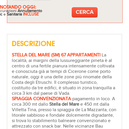
ENOTANDO OGGI:
icurazioni
Annullamento
ic
e
Sanitaria
INCLUSE
DESCRIZIONE
STELLA DEL MARE (SM)
67 APPARTAMENTI
La
località, ai margini della lussureggiante pineta è al
centro di una fertile pianura intensamente coltivata
e conosciuta già ai tempi di Cicerone come porto
naturale, oggi è una delle zone più rinomate della
Costa degli Etruschi. Il complesso turistico,
costituito da tre edifici, è situato in zona tranquilla a
circa 3 km dal paese di Vada.
SPIAGGIA CONVENZIONATA
pagamento in loco. A
circa 300 mt dallo
Stella del Mare
e 450 mt dalla
Villetta Tina, presso la spiaggia de La Mazzanta, con
litorale sabbioso e fondale dolcemente digradante,
si trova lo stabilimento balneare convenzionato e
attrezzato con snack bar. Nelle vicinanze Bau