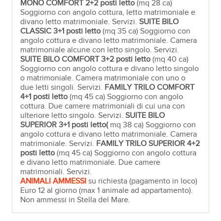
MONO COMFORT
2+2
posti letto
(mq 28 ca)
Soggiorno con angolo cottura, letto matrimoniale e
divano letto matrimoniale. Servizi.
SUITE BILO
CLASSIC
3+1
posti letto
(mq 35 ca) Soggiorno con
angolo cottura e divano letto matrimoniale. Camera
matrimoniale alcune con letto singolo. Servizi.
SUITE BILO COMFORT
3+2
posti letto
(mq 40 ca)
Soggiorno con angolo cottura e divano letto singolo
o matrimoniale. Camera matrimoniale con uno o
due letti singoli. Servizi.
FAMILY TRILO COMFORT
4+1
posti letto
(mq 45 ca) Soggiorno con angolo
cottura. Due camere matrimoniali di cui una con
ulteriore letto singolo. Servizi.
SUITE BILO
SUPERIOR
3+1
posti letto(
mq 38 ca) Soggiorno con
angolo cottura e divano letto matrimoniale. Camera
matrimoniale. Servizi.
FAMILY TRILO SUPERIOR
4+2
posti letto
(mq 45 ca) Soggiorno con angolo cottura
e divano letto matrimoniale. Due camere
matrimoniali. Servizi.
ANIMALI AMMESSI
su richiesta (pagamento in loco)
Euro 12 al giorno (max 1 animale ad appartamento).
Non ammessi in Stella del Mare.