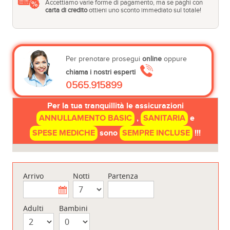
Accettiamo varie forme di pagamento, ma se paghi con
carta di credito
ottieni uno sconto immediato sul totale!
Per prenotare prosegui
online
oppure
chiama i nostri esperti
0565.915899
Per la tua tranquillità le assicurazioni
ANNULLAMENTO BASIC
,
SANITARIA
e
SPESE MEDICHE
sono
SEMPRE INCLUSE
!!!
Arrivo
Notti
Partenza
Adulti
Bambini