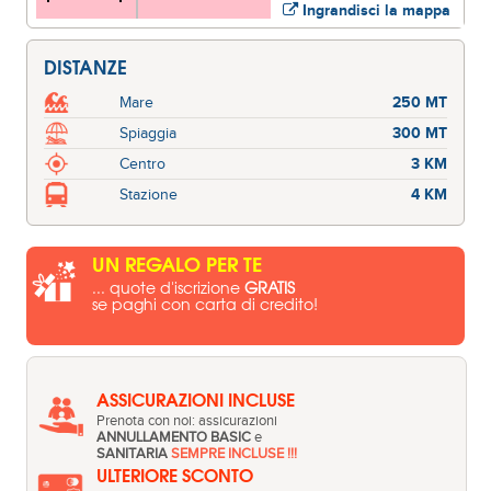
Ingrandisci la mappa
DISTANZE
Mare
250 MT
Spiaggia
300 MT
Centro
3 KM
Stazione
4 KM
UN REGALO PER TE
... quote d'iscrizione
GRATIS
se paghi con carta di credito!
ASSICURAZIONI INCLUSE
Prenota con noi: assicurazioni
ANNULLAMENTO BASIC
e
SANITARIA
SEMPRE INCLUSE !!!
ULTERIORE SCONTO