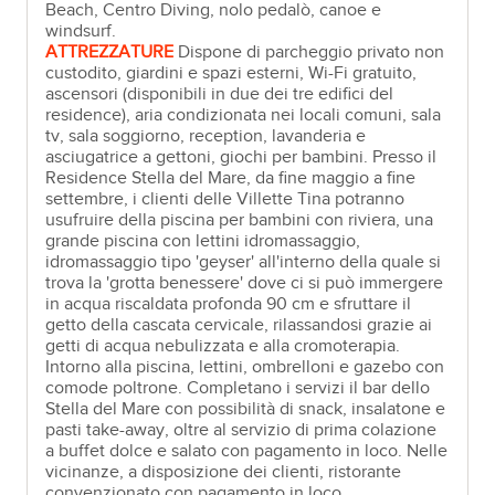
Beach, Centro Diving, nolo pedalò, canoe e
windsurf.
ATTREZZATURE
Dispone di parcheggio privato non
custodito, giardini e spazi esterni, Wi-Fi gratuito,
ascensori (disponibili in due dei tre edifici del
residence), aria condizionata nei locali comuni, sala
tv, sala soggiorno, reception, lavanderia e
asciugatrice a gettoni, giochi per bambini. Presso il
Residence Stella del Mare, da fine maggio a fine
settembre, i clienti delle Villette Tina potranno
usufruire della piscina per bambini con riviera, una
grande piscina con lettini idromassaggio,
idromassaggio tipo 'geyser' all'interno della quale si
trova la 'grotta benessere' dove ci si può immergere
in acqua riscaldata profonda 90 cm e sfruttare il
getto della cascata cervicale, rilassandosi grazie ai
getti di acqua nebulizzata e alla cromoterapia.
Intorno alla piscina, lettini, ombrelloni e gazebo con
comode poltrone. Completano i servizi il bar dello
Stella del Mare con possibilità di snack, insalatone e
pasti take-away, oltre al servizio di prima colazione
a buffet dolce e salato con pagamento in loco. Nelle
vicinanze, a disposizione dei clienti, ristorante
convenzionato con pagamento in loco.