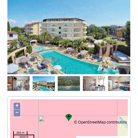
SPIAGGIA DE LA MAZZANTA
+
−
©
OpenStreetMap
contributors
200 m
1000 ft