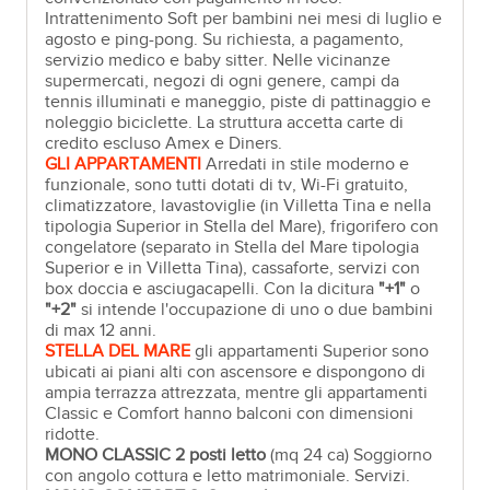
Intrattenimento Soft per bambini nei mesi di luglio e
agosto e ping-pong. Su richiesta, a pagamento,
servizio medico e baby sitter. Nelle vicinanze
supermercati, negozi di ogni genere, campi da
tennis illuminati e maneggio, piste di pattinaggio e
noleggio biciclette. La struttura accetta carte di
credito escluso Amex e Diners.
GLI APPARTAMENTI
Arredati in stile moderno e
funzionale, sono tutti dotati di tv, Wi-Fi gratuito,
climatizzatore, lavastoviglie (in Villetta Tina e nella
tipologia Superior in Stella del Mare), frigorifero con
congelatore (separato in Stella del Mare tipologia
Superior e in Villetta Tina), cassaforte, servizi con
box doccia e asciugacapelli. Con la dicitura
"+1"
o
"+2"
si intende l'occupazione di uno o due bambini
di max 12 anni.
STELLA DEL MARE
gli appartamenti Superior sono
ubicati ai piani alti con ascensore e dispongono di
ampia terrazza attrezzata, mentre gli appartamenti
Classic e Comfort hanno balconi con dimensioni
ridotte.
MONO CLASSIC 2 posti letto
(mq 24 ca) Soggiorno
con angolo cottura e letto matrimoniale. Servizi.