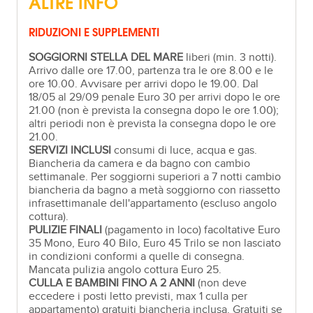
ALTRE INFO
RIDUZIONI E SUPPLEMENTI
SOGGIORNI STELLA DEL MARE
liberi (min. 3 notti).
Arrivo dalle ore 17.00, partenza tra le ore 8.00 e le
ore 10.00. Avvisare per arrivi dopo le 19.00. Dal
18/05 al 29/09 penale Euro 30 per arrivi dopo le ore
21.00 (non è prevista la consegna dopo le ore 1.00);
altri periodi non è prevista la consegna dopo le ore
21.00.
SERVIZI INCLUSI
consumi di luce, acqua e gas.
Biancheria da camera e da bagno con cambio
settimanale. Per soggiorni superiori a 7 notti cambio
biancheria da bagno a metà soggiorno con riassetto
infrasettimanale dell'appartamento (escluso angolo
cottura).
PULIZIE FINALI
(pagamento in loco) facoltative Euro
35 Mono, Euro 40 Bilo, Euro 45 Trilo se non lasciato
in condizioni conformi a quelle di consegna.
Mancata pulizia angolo cottura Euro 25.
CULLA E BAMBINI FINO A 2 ANNI
(non deve
eccedere i posti letto previsti, max 1 culla per
appartamento) gratuiti biancheria inclusa. Gratuiti se