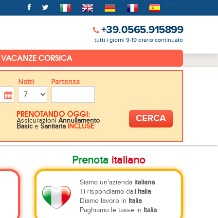
-->
-->
+39.0565.915899
tutti i giorni 9-19 orario continuato
VACANZE CORSICA
Notti
Partenza
PRENOTANDO OGGI:
Assicurazioni
Annullamento
Basic
e
Sanitaria
INCLUSE
Prenota
italiano
Siamo un'azienda
italiana
Ti rispondiamo dall'
Italia
Diamo lavoro in
Italia
Paghiamo le tasse in
Italia