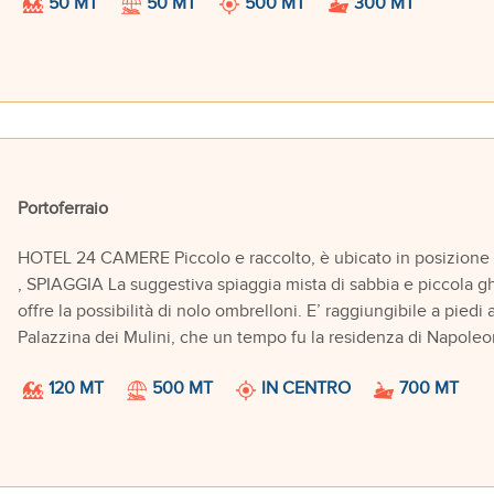
50 MT
50 MT
500 MT
300 MT
Portoferraio
HOTEL 24 CAMERE Piccolo e raccolto, è ubicato in posizione c
, SPIAGGIA La suggestiva spiaggia mista di sabbia e piccola gh
offre la possibilità di nolo ombrelloni. E’ raggiungibile a piedi 
Palazzina dei Mulini, che un tempo fu la residenza di Napoleo
120 MT
500 MT
IN CENTRO
700 MT