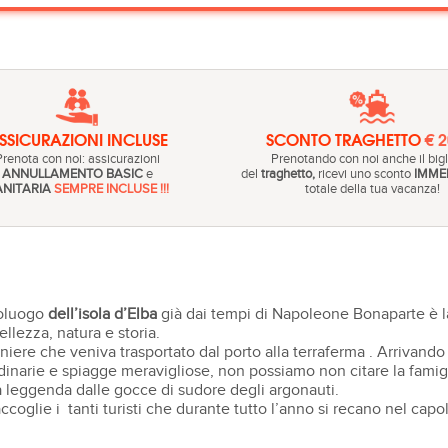
SSICURAZIONI INCLUSE
SCONTO TRAGHETTO
€ 
Prenota con noi: assicurazioni
Prenotando con noi anche il bigl
ANNULLAMENTO BASIC
e
del
traghetto,
ricevi uno sconto
IMME
ANITARIA
SEMPRE INCLUSE !!!
totale della tua vacanza!
oluogo
dell’isola d’Elba
già dai tempi di Napoleone Bonaparte è la
llezza, natura e storia.
iniere che veniva trasportato dal porto alla terraferma . Arrivan
ordinarie e spiagge meravigliose, non possiamo non citare la famig
a leggenda dalle gocce di sudore degli argonauti.
ccoglie i tanti turisti che durante tutto l’anno si recano nel cap