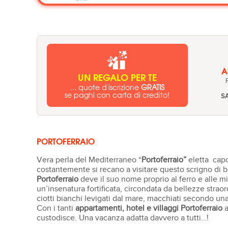
A
UN REGALO PER TE
... quote d'iscrizione
GRATIS
se paghi con carta di credito!
S
PORTOFERRAIO
Vera perla del Mediterraneo “
Portoferraio”
eletta cap
costantemente si recano a visitare questo scrigno di be
Portoferraio
deve il suo nome proprio al ferro e alle m
un’insenatura fortificata, circondata da bellezze stra
ciotti bianchi levigati dal mare, macchiati secondo un
Con i tanti
appartamenti, hotel e villaggi Portoferraio
a
custodisce. Una vacanza adatta davvero a tutti…!