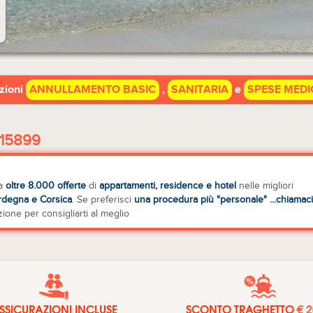
azioni
ANNULLAMENTO BASIC
,
SANITARIA
e
SPESE MEDI
15899
ra
oltre 8.000 offerte
di
appartamenti, residence e hotel
nelle migliori
ardegna e Corsica
. Se preferisci
una procedura più "personale" ...chiamaci
zione per consigliarti al meglio
SSICURAZIONI INCLUSE
SCONTO TRAGHETTO
€ 