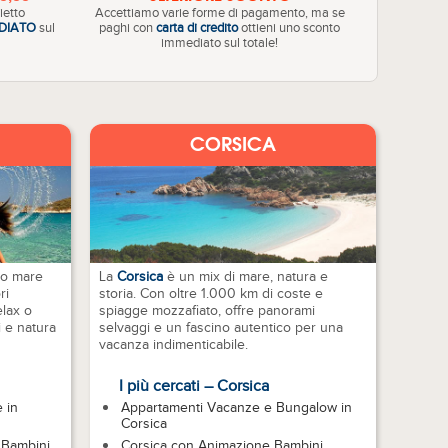
ietto
Accettiamo varie forme di pagamento, ma se
DIATO
sul
paghi con
carta di credito
ottieni uno sconto
immediato sul totale!
CORSICA
o mare
La
Corsica
è un mix di mare, natura e
ri
storia. Con oltre 1.000 km di coste e
elax o
spiagge mozzafiato, offre panorami
i e natura
selvaggi e un fascino autentico per una
vacanza indimenticabile.
I più cercati – Corsica
 in
Appartamenti Vacanze e Bungalow in
Corsica
 Bambini
Corsica con Animazione Bambini