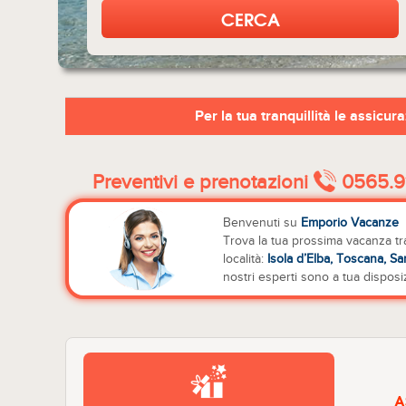
Per la tua tranquillità le assicur
Preventivi e prenotazioni
0565.9
Benvenuti su
Emporio Vacanze
Trova la tua prossima vacanza t
località:
Isola d’Elba, Toscana, S
nostri esperti sono a tua disposi
A