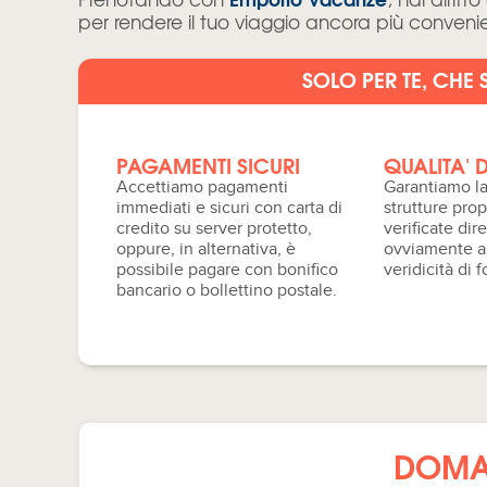
per rendere il tuo viaggio ancora più conveni
SOLO PER TE, CHE 
I
PAGAMENTI SICURI
QUALITA' D
riano di
Accettiamo pagamenti
Garantiamo la
sigliamo ai
immediati e sicuri con carta di
strutture pro
are
credito su server protetto,
verificate di
gliori
oppure, in alternativa, è
ovviamente a
a che lo
possibile pagare con bonifico
veridicità di f
te ...
bancario o bollettino postale.
DOMAN