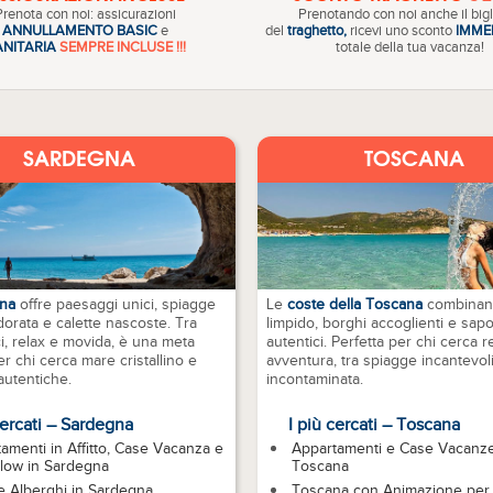
Prenota con noi: assicurazioni
Prenotando con noi anche il bigl
ANNULLAMENTO BASIC
e
del
traghetto,
ricevi uno sconto
IMME
ANITARIA
SEMPRE INCLUSE !!!
totale della tua vacanza!
SARDEGNA
TOSCANA
na
offre paesaggi unici, spiagge
Le
coste della Toscana
combinan
dorata e calette nascoste. Tra
limpido, borghi accoglienti e sapo
ci, relax e movida, è una meta
autentici. Perfetta per chi cerca r
er chi cerca mare cristallino e
avventura, tra spiagge incantevol
 autentiche.
incontaminata.
cercati – Sardegna
I più cercati – Toscana
amenti in Affitto, Case Vacanza e
Appartamenti e Case Vacanze
low in Sardegna
Toscana
e Alberghi in Sardegna
Toscana con Animazione per