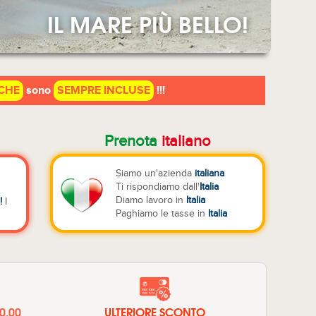
IL MARE PIÙ BELLO!
CHE
sono
SEMPRE INCLUSE
!!!
Prenota
italiano
Siamo un'azienda
italiana
Ti rispondiamo dall'
Italia
Diamo lavoro in
Italia
!
I
Paghiamo le tasse in
Italia
20,00
ULTERIORE SCONTO