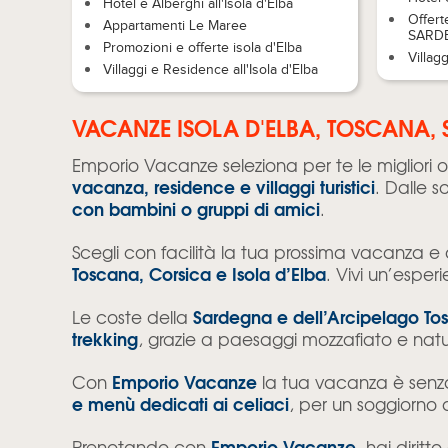
Hotel e Alberghi all'Isola d'Elba
Offert
Appartamenti Le Maree
SARD
Promozioni e offerte isola d'Elba
Villag
Villaggi e Residence all'Isola d'Elba
VACANZE ISOLA D'ELBA, TOSCANA, 
Emporio Vacanze seleziona per te le migliori o
vacanza, residence e villaggi turistici
. Dalle s
con bambini o gruppi di amici
.
Scegli con facilità la tua prossima vacanza e 
Toscana, Corsica e Isola d’Elba
. Vivi un’esper
Sardegna e dell’Arcipelago To
Le coste della
trekking
, grazie a paesaggi mozzafiato e nat
Emporio Vacanze
Con
la tua vacanza è senza 
e menù dedicati ai celiaci
, per un soggiorno 
Emporio Vacanze
Prenotando con
, hai diritt