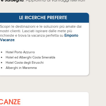
LE RICERCHE PREFERITE
Scopri le destinazioni e le soluzioni più amate dai
nostri clienti. Lasciati ispirare dalle mete più
ICURAZIONI E NORME
PREZZI BLOCCATI
richieste e trova la vacanza perfetta su
Emporio
Vacanze
.
iamo tutte le prenotazione
Garantiamo prezzi uguali o
ostri Clienti con copertura
addirittura inferiori rispetto a
urativa e garanzie a norma
quelli che verrebbero proposti
Hotel Porto Azzurro
gge.
prenotando direttamente presso
Hotel ed Alberghi Costa Smeralda
le strutture in catalogo.
Hotel Costa degli Etruschi
Alberghi in Maremma
ACANZE