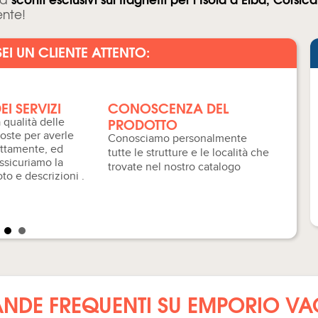
ente!
SEI UN CLIENTE ATTENTO:
EI SERVIZI
CONOSCENZA DEL
ASS
PRODOTTO
 qualità delle
Tutel
poste per averle
dei n
Conosciamo personalmente
rettamente, ed
assic
tutte le strutture e le località che
ssicuriamo la
di le
trovate nel nostro catalogo
oto e descrizioni .
DE FREQUENTI SU EMPORIO V