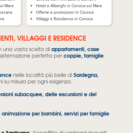
sul Mare
Hotel e Alberghi in Corsica sul Mare
Toscana
Offerte e promozioni in Corsica
ana
Villaggi e Residence in Corsica
NTI, VILLAGGI E RESIDENCE
appartamenti, case
n una vasta scelta di
coppie, famiglie
la sistemazione perfetta per
dence
Sardegna,
nelle località più belle di
ni su misura per ogni esigenza.
sioni subacquee, delle escursioni e del
animazione per bambini, servizi per famiglie
n
ca e Sardegna
. Approfitta di vantaggi riservati