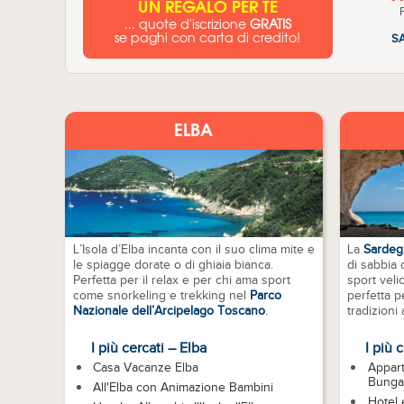
UN REGALO PER TE
... quote d'iscrizione
GRATIS
se paghi con carta di credito!
S
ELBA
L’Isola d’Elba incanta con il suo clima mite e
La
Sardeg
le spiagge dorate o di ghiaia bianca.
di sabbia 
Perfetta per il relax e per chi ama sport
sport veli
come snorkeling e trekking nel
Parco
perfetta p
Nazionale dell’Arcipelago Toscano
.
tradizioni
I più cercati – Elba
I più 
Casa Vacanze Elba
Appart
Bunga
All'Elba con Animazione Bambini
Hotel 