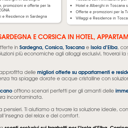
e, promozioni e offerte per la
Hotel e Alberghi in Toscana 
EGNA
Offerte e promozioni per la 
gi e Residence in Sardegna
Villaggi e Residence in Tosc
SARDEGNA E CORSICA IN HOTEL, APPARTAME
Sardegna, Corsica, Toscana
Isola d’Elba
fferte in
e
, co
oluzioni più economiche agli alloggi esclusivi, troverai 
migliori offerte su appartamenti e resi
approfitta delle
ienza tra spiagge dorate e acque cristalline con soluzio
scano
immer
offrono scenari perfetti per gli amanti delle
ura incontaminata.
pensieri. Ti aiutiamo a trovare la soluzione ideale, co
all’insegna del relax e del comfort.
sconti esclusivi sui traghetti per l’Isola d’Elba, Corsi
o a