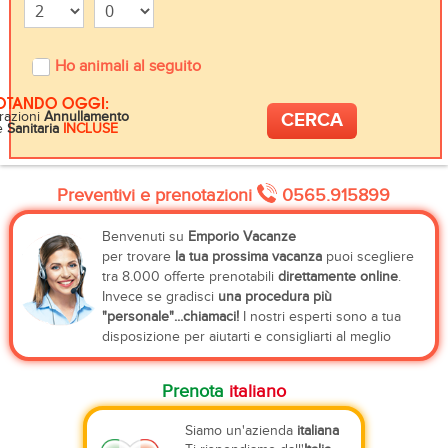
Ho animali al seguito
OTANDO OGGI:
razioni
Annullamento
e
Sanitaria
INCLUSE
Preventivi e prenotazioni
0565.915899
Benvenuti su
Emporio Vacanze
per trovare
la tua prossima vacanza
puoi scegliere
tra 8.000 offerte prenotabili
direttamente online
.
Invece se gradisci
una procedura più
"personale"...chiamaci!
I nostri esperti sono a tua
disposizione per aiutarti e consigliarti al meglio
Prenota
italiano
Siamo un'azienda
italiana