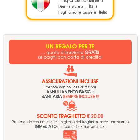
Ti rispondiamo dall'
Italia
Diamo lavoro in
Italia
Paghiamo le tasse in
Italia
UN REGALO PER TE
... quote d'iscrizione
GRATIS
se paghi con carta di credito!
ASSICURAZIONI INCLUSE
Prenota con noi: assicurazioni
ANNULLAMENTO BASIC
e
SANITARIA
SEMPRE INCLUSE !!!
SCONTO TRAGHETTO
€ 20,00
Prenotando con noi anche il biglietto del
traghetto,
ricevi uno sconto
IMMEDIATO
sul totale della tua vacanza!