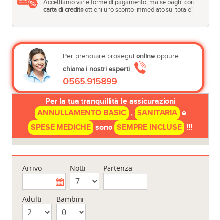
Accettiamo varie forme di pagamento, ma se paghi con
carta di credito
ottieni uno sconto immediato sul totale!
Per prenotare prosegui
online
oppure
chiama i nostri esperti
0565.915899
Per la tua tranquillità le assicurazioni
ANNULLAMENTO BASIC
,
SANITARIA
e
SPESE MEDICHE
sono
SEMPRE INCLUSE
!!!
Arrivo
Notti
Partenza
Adulti
Bambini