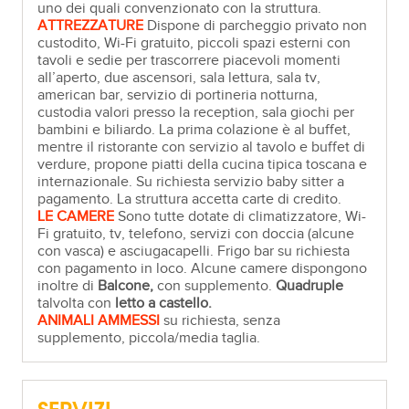
uno dei quali convenzionato con la struttura.
ATTREZZATURE
Dispone di parcheggio privato non
custodito, Wi-Fi gratuito, piccoli spazi esterni con
tavoli e sedie per trascorrere piacevoli momenti
all’aperto, due ascensori, sala lettura, sala tv,
american bar, servizio di portineria notturna,
custodia valori presso la reception, sala giochi per
bambini e biliardo. La prima colazione è al buffet,
mentre il ristorante con servizio al tavolo e buffet di
verdure, propone piatti della cucina tipica toscana e
internazionale. Su richiesta servizio baby sitter a
pagamento. La struttura accetta carte di credito.
LE CAMERE
Sono tutte dotate di climatizzatore, Wi-
Fi gratuito, tv, telefono, servizi con doccia (alcune
con vasca) e asciugacapelli. Frigo bar su richiesta
con pagamento in loco. Alcune camere dispongono
inoltre di
Balcone,
con supplemento.
Quadruple
talvolta con
letto a castello.
ANIMALI AMMESSI
su richiesta, senza
supplemento, piccola/media taglia.
SERVIZI