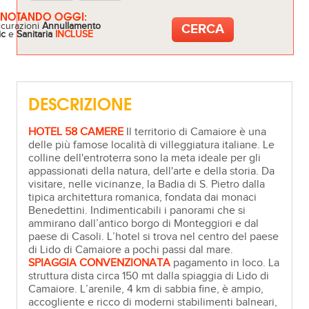
ENOTANDO OGGI:
icurazioni
Annullamento
ic
e
Sanitaria
INCLUSE
DESCRIZIONE
HOTEL 58 CAMERE
Il territorio di Camaiore è una
delle più famose località di villeggiatura italiane. Le
colline dell'entroterra sono la meta ideale per gli
appassionati della natura, dell'arte e della storia. Da
visitare, nelle vicinanze, la Badia di S. Pietro dalla
tipica architettura romanica, fondata dai monaci
Benedettini. Indimenticabili i panorami che si
ammirano dall’antico borgo di Monteggiori e dal
paese di Casoli. L’hotel si trova nel centro del paese
di Lido di Camaiore a pochi passi dal mare.
SPIAGGIA CONVENZIONATA
pagamento in loco. La
struttura dista circa 150 mt dalla spiaggia di Lido di
Camaiore. L’arenile, 4 km di sabbia fine, è ampio,
accogliente e ricco di moderni stabilimenti balneari,