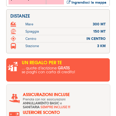
Ingrandisci la mappa
DISTANZE
Mare
300 MT
Spiaggia
150 MT
Centro
IN CENTRO
Stazione
3 KM
UN REGALO PER TE
... quote d'iscrizione
GRATIS
se paghi con carta di credito!
ASSICURAZIONI INCLUSE
Prenota con noi: assicurazioni
ANNULLAMENTO BASIC
e
SANITARIA
SEMPRE INCLUSE !!!
ULTERIORE SCONTO