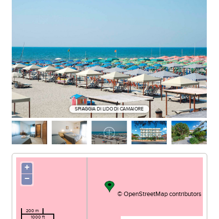
SPIAGGIA DI LIDO DI CAMAIORE
+
−
©
OpenStreetMap
contributors
200 m
1000 ft