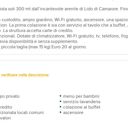
ta soli 300 mt dall’incantevole arenile di Lido di Camaiore. Fino 
ustodito, ampio giardino, Wi-Fi gratuito, ascensore, una spaziosa
ption. La prima colazione è sia con servizio al tavolo che a buffet.
. La struttura accetta carte di credito.
ionali. Dotate di climatizzatore, Wi-Fi gratuito, tv, telefono, fri
revia disponibilità e senza supplemento.
piccola taglia (max 15 kg) Euro 20 al giorno.
verificare nella descrizione
io privato
menu per bambini
servizio lavanderia
credito
colazione al buffet
izionata locali comuni
ascensore
valori