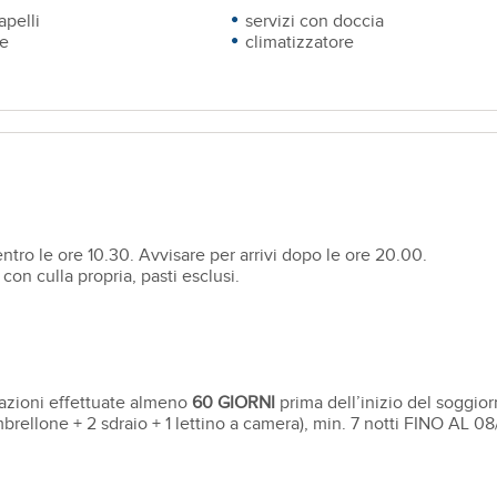
apelli
servizi con doccia
te
climatizzatore
entro le ore 10.30. Avvisare per arrivi dopo le ore 20.00.
con culla propria, pasti esclusi.
azioni effettuate almeno
60 GIORNI
prima dell’inizio del soggior
mbrellone + 2 sdraio + 1 lettino a camera), min. 7 notti FINO AL 