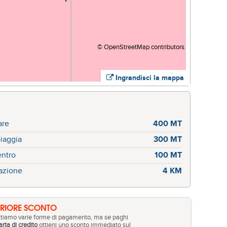
©
OpenStreetMap
contributors
Ingrandisci la mappa
are
400 MT
iaggia
300 MT
ntro
100 MT
azione
4 KM
ERIORE SCONTO
tiamo varie forme di pagamento, ma se paghi
arta di credito
ottieni uno sconto immediato sul