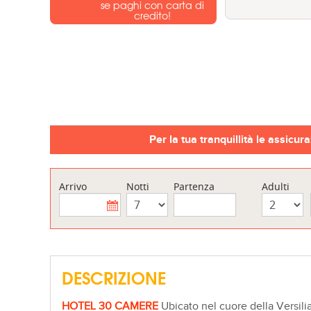
se paghi con carta di
credito!
Per la tua tranquillità le assicur
Arrivo
Notti
Partenza
Adulti
DESCRIZIONE
HOTEL 30 CAMERE
Ubicato nel cuore della Versilia 