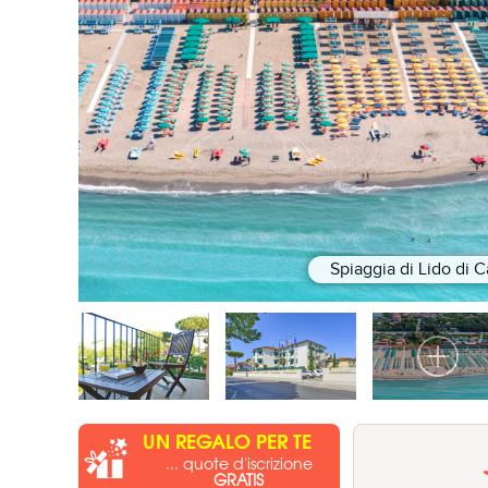
Spiaggia di Lido di 
UN REGALO PER TE
... quote d'iscrizione
GRATIS