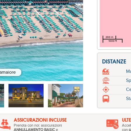
200 m
1000 ft
DISTANZE
M
Camaiore
Sp
Ce
St
ASSICURAZIONI INCLUSE
ULT
Prenota con noi: assicurazioni
Accet
ANNULLAMENTO BASIC
e
con
c