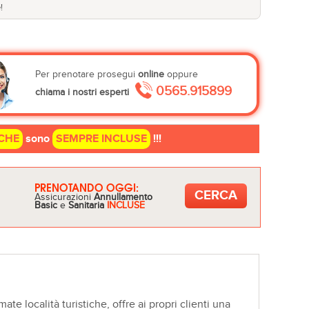
!
Per prenotare prosegui
online
oppure
0565.915899
chiama i nostri esperti
CHE
sono
SEMPRE INCLUSE
!!!
PRENOTANDO OGGI:
Assicurazioni
Annullamento
Basic
e
Sanitaria
INCLUSE
te località turistiche, offre ai propri clienti una