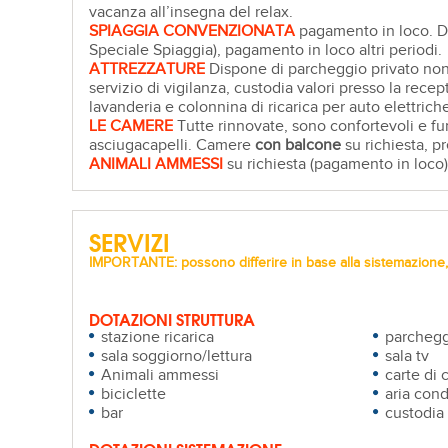
vacanza all’insegna del relax.
SPIAGGIA CONVENZIONATA
pagamento in loco. Dis
Speciale Spiaggia), pagamento in loco altri periodi.
ATTREZZATURE
Dispone di parcheggio privato non c
servizio di vigilanza, custodia valori presso la rece
lavanderia e colonnina di ricarica per auto elettriche
LE CAMERE
Tutte rinnovate, sono confortevoli e funz
asciugacapelli. Camere
con balcone
su richiesta, p
ANIMALI AMMESSI
su richiesta (pagamento in loco) 
SERVIZI
IMPORTANTE: possono differire in base alla sistemazione, 
DOTAZIONI STRUTTURA
stazione ricarica
parchegg
sala soggiorno/lettura
sala tv
Animali ammessi
carte di 
biciclette
aria cond
bar
custodia 