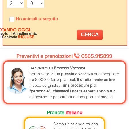
Ho animali al seguito
OTANDO OGGI:
razioni
Annullamento
e
Sanitaria
INCLUSE
Preventivi e prenotazioni
0565.915899
Benvenuti su
Emporio Vacanze
per trovare
la tua prossima vacanza
puoi scegliere
tra 8.000 offerte prenotabili
direttamente online
.
Invece se gradisci
una procedura più
"personale"...chiamaci!
I nostri esperti sono a tua
disposizione per aiutarti e consigliarti al meglio
Prenota
italiano
Siamo un'azienda
italiana