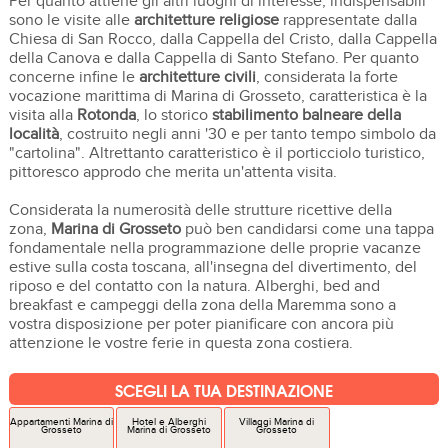
Per quanto attiene gli altri luoghi di interesse, indispensabili
sono le visite alle
architetture religiose
rappresentate dalla
Chiesa di San Rocco, dalla Cappella del Cristo, dalla Cappella
della Canova e dalla Cappella di Santo Stefano. Per quanto
concerne infine le
architetture
civili
, considerata la forte
vocazione marittima di Marina di Grosseto, caratteristica è la
visita alla
Rotonda
, lo storico
stabilimento balneare della
località
, costruito negli anni '30 e per tanto tempo simbolo da
"cartolina". Altrettanto caratteristico è il porticciolo turistico,
pittoresco approdo che merita un'attenta visita.
Considerata la numerosità delle strutture ricettive della
zona,
Marina di Grosseto
può ben candidarsi come una tappa
fondamentale nella programmazione delle proprie vacanze
estive sulla costa toscana, all'insegna del divertimento, del
riposo e del contatto con la natura. Alberghi, bed and
breakfast e campeggi della zona della Maremma sono a
vostra disposizione per poter pianificare con ancora più
attenzione le vostre ferie in questa zona costiera.
SCEGLI LA TUA DESTINAZIONE
Appartamenti Marina di
Hotel e Alberghi
Villaggi Marina di
Grosseto
Marina di Grosseto
Grosseto