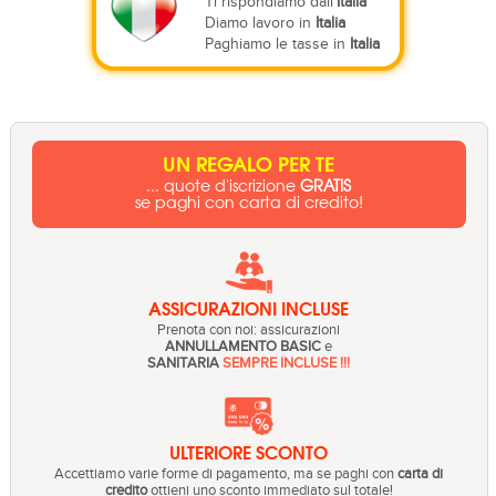
Ti rispondiamo dall'
Italia
Diamo lavoro in
Italia
Paghiamo le tasse in
Italia
UN REGALO PER TE
... quote d'iscrizione
GRATIS
se paghi con carta di credito!
ASSICURAZIONI INCLUSE
Prenota con noi: assicurazioni
ANNULLAMENTO BASIC
e
SANITARIA
SEMPRE INCLUSE !!!
ULTERIORE SCONTO
Accettiamo varie forme di pagamento, ma se paghi con
carta di
credito
ottieni uno sconto immediato sul totale!