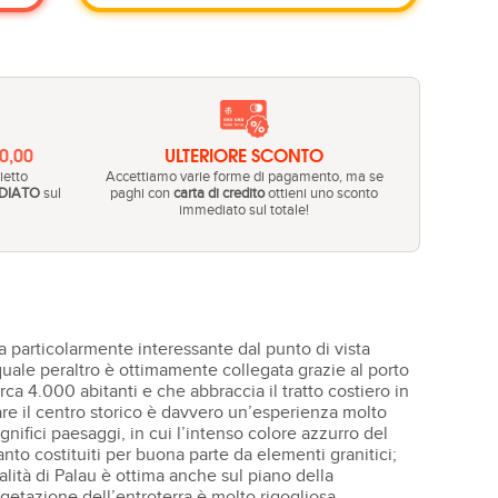
20,00
ULTERIORE SCONTO
ietto
Accettiamo varie forme di pagamento, ma se
DIATO
sul
paghi con
carta di credito
ottieni uno sconto
immediato sul totale!
 particolarmente interessante dal punto di vista
 quale peraltro è ottimamente collegata grazie al porto
rca 4.000 abitanti e che abbraccia il tratto costiero in
are il centro storico è davvero un’esperienza molto
gnifici paesaggi, in cui l’intenso colore azzurro del
uanto costituiti per buona parte da elementi granitici;
ità di Palau è ottima anche sul piano della
getazione dell’entroterra è molto rigogliosa,