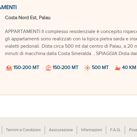
AMENTI
Costa Nord Est, Palau
APPARTAMENTI Il complesso residenziale è concepito rispecchian
gli appartamenti sono realizzati con la tipica pietra sarda e inser
vialetti pedonali. Dista circa 500 mt dal centro di Palau, a 20 
minuti di macchina dalla Costa Smeralda. , SPIAGGIA Dista dai
150-200 MT
150-200 MT
500 MT
40 K
Termini e Condizioni
Assicurazione
Informazioni
F.A.Q.
Priv