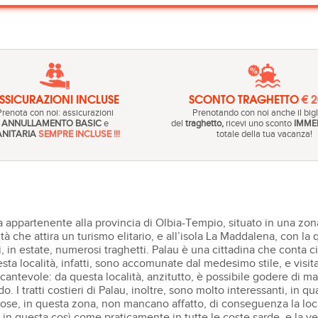
SSICURAZIONI INCLUSE
SCONTO TRAGHETTO
€ 
Prenota con noi: assicurazioni
Prenotando con noi anche il bigl
ANNULLAMENTO BASIC
e
del
traghetto,
ricevi uno sconto
IMME
ANITARIA
SEMPRE INCLUSE !!!
totale della tua vacanza!
appartenente alla provincia di Olbia-Tempio, situato in una zona
tà che attira un turismo elitario, e all’isola La Maddalena, con la
i, in estate, numerosi traghetti. Palau è una cittadina che conta ci
sta località, infatti, sono accomunate dal medesimo stile, e visit
cantevole: da questa località, anzitutto, è possibile godere di ma
. I tratti costieri di Palau, inoltre, sono molto interessanti, in q
ose, in questa zona, non mancano affatto, di conseguenza la local
 in questa così come praticamente in tutte le coste sarde, e la ve