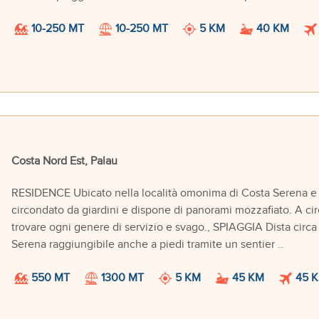
10-250 MT
10-250 MT
5 KM
40 KM
Costa Nord Est, Palau
RESIDENCE Ubicato nella località omonima di Costa Serena e aff
circondato da giardini e dispone di panorami mozzafiato. A circ
trovare ogni genere di servizio e svago., SPIAGGIA Dista circa
Serena raggiungibile anche a piedi tramite un sentier ..
550 MT
1300 MT
5 KM
45 KM
45 