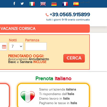
-->
-->
+39.0565.915899
tutti i giorni 9-19 orario continuato
VACANZE CORSICA
Notti
Partenza
PRENOTANDO OGGI:
Assicurazioni
Annullamento
Basic
e
Sanitaria
INCLUSE
Prenota
italiano
Siamo un'azienda
italiana
Ti rispondiamo dall'
Italia
Diamo lavoro in
Italia
Paghiamo le tasse in
Italia