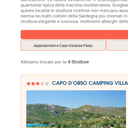
quantomai tipica della macchia mediterranea. Sceglier
questa località le strutture ricettive non mancano as
rientra nei tratti costieri della Sardegna più rinomati 
struttura elegante e lussuosa: moltissimi alberghi dell
Appartamenti e Case Vacanze Palau
Abbiamo trovato per te
4 Strutture
CAPO D'ORSO CAMPING VILL