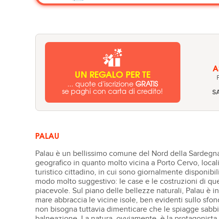
A
UN REGALO PER TE
... quote d'iscrizione
GRATIS
se paghi con carta di credito!
S
PALAU
Palau è un bellissimo comune del Nord della Sardegna 
geografico in quanto molto vicina a Porto Cervo, locali
turistico cittadino, in cui sono giornalmente disponibil
modo molto suggestivo: le case e le costruzioni di que
piacevole. Sul piano delle bellezze naturali, Palau è in
mare abbraccia le vicine isole, ben evidenti sullo sfondo
non bisogna tuttavia dimenticare che le spiagge sabbi
balneazione. La natura, ovviamente, è la protagonista,