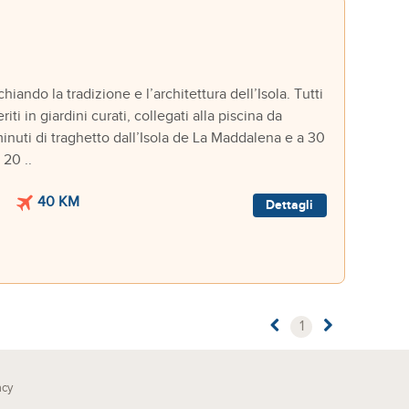
do la tradizione e l’architettura dell’Isola. Tutti
iti in giardini curati, collegati alla piscina da
minuti di traghetto dall’Isola de La Maddalena e a 30
 20 ..
M
40 KM
Dettagli
1
acy