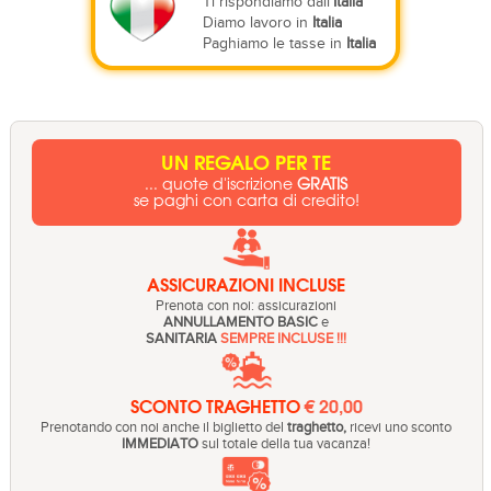
Ti rispondiamo dall'
Italia
Diamo lavoro in
Italia
Paghiamo le tasse in
Italia
UN REGALO PER TE
... quote d'iscrizione
GRATIS
se paghi con carta di credito!
ASSICURAZIONI INCLUSE
Prenota con noi: assicurazioni
ANNULLAMENTO BASIC
e
SANITARIA
SEMPRE INCLUSE !!!
SCONTO TRAGHETTO
€ 20,00
Prenotando con noi anche il biglietto del
traghetto,
ricevi uno sconto
IMMEDIATO
sul totale della tua vacanza!