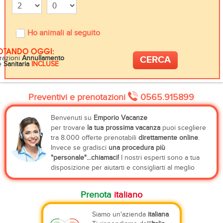
Ho animali al seguito
OTANDO OGGI:
razioni
Annullamento
e
Sanitaria
INCLUSE
Preventivi e prenotazioni
0565.915899
Benvenuti su
Emporio Vacanze
per trovare
la tua prossima vacanza
puoi scegliere
tra 8.000 offerte prenotabili
direttamente online
.
Invece se gradisci
una procedura più
"personale"...chiamaci!
I nostri esperti sono a tua
disposizione per aiutarti e consigliarti al meglio
Prenota
italiano
Siamo un'azienda
italiana