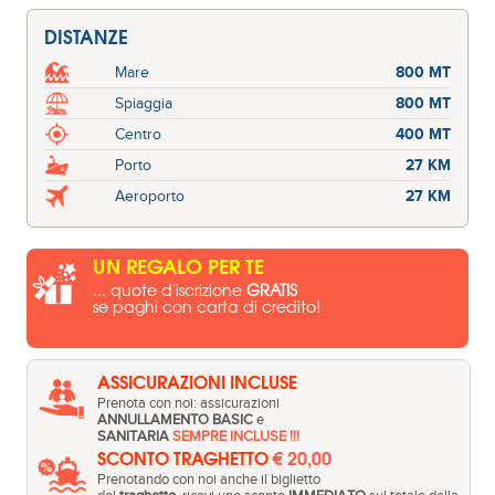
DISTANZE
Mare
800 MT
Spiaggia
800 MT
Centro
400 MT
Porto
27 KM
Aeroporto
27 KM
UN REGALO PER TE
... quote d'iscrizione
GRATIS
se paghi con carta di credito!
ASSICURAZIONI INCLUSE
Prenota con noi: assicurazioni
ANNULLAMENTO BASIC
e
SANITARIA
SEMPRE INCLUSE !!!
SCONTO TRAGHETTO
€ 20,00
Prenotando con noi anche il biglietto