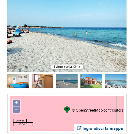
Spiaggia de La Cinta
+
−
©
OpenStreetMap
contributors
200 m
1000 ft
Ingrandisci la mappa