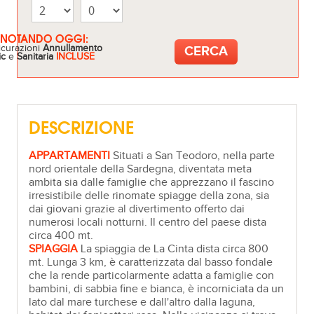
ENOTANDO OGGI:
icurazioni
Annullamento
ic
e
Sanitaria
INCLUSE
DESCRIZIONE
APPARTAMENTI
Situati a San Teodoro, nella parte
nord orientale della Sardegna, diventata meta
ambita sia dalle famiglie che apprezzano il fascino
irresistibile delle rinomate spiagge della zona, sia
dai giovani grazie al divertimento offerto dai
numerosi locali notturni. Il centro del paese dista
circa 400 mt.
SPIAGGIA
La spiaggia de La Cinta dista circa 800
mt. Lunga 3 km, è caratterizzata dal basso fondale
che la rende particolarmente adatta a famiglie con
bambini, di sabbia fine e bianca, è incorniciata da un
lato dal mare turchese e dall'altro dalla laguna,