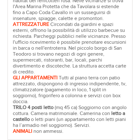
habitat dei fenicotteri rosa. Nelle vicinanze si trova
l'Area Marina Protetta che da Tavolara si estende
fino a Capo Coda Cavallo in un susseguirsi di
insenature, spiagge, calette e promontori.
ATTREZZATURE
Circondati da giardini e spazi
esterni, offrono la possibilità di utilizzo barbecue su
richiesta. Parcheggi pubblici nelle vicinanze. Presso
l'ufficio ricevimento è possibile prenotare escursioni
in barca o nell'entroterra. Nel piccolo borgo di San
Teodoro si trovano negozi di ogni genere,
supermercati, ristoranti, bar, locali, parchi
divertimento e discoteche. La struttura accetta carte
di credito.
GLI APPARTAMENTI
Tutti al piano terra con patio
attrezzato, dispongono di ingresso indipendente, tv,
climatizzatore (pagamento in loco, 1 split in
soggiorno), frigorifero a colonna e servizi con box
doccia.
TRILO 4 posti letto
(mq 45 ca) Soggiorno con angolo
cottura. Camera matrimoniale. Camerina con
letto a
castello
o letti piani (un appartamento con letti piani
ha l’armadio nel soggiorno). Servizi.
ANIMALI
non ammessi.