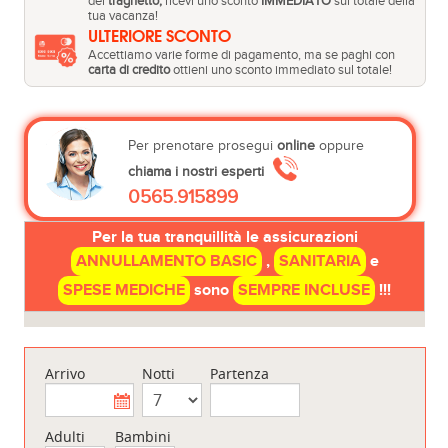
del
traghetto,
ricevi uno sconto
IMMEDIATO
sul totale della
tua vacanza!
ULTERIORE SCONTO
Accettiamo varie forme di pagamento, ma se paghi con
carta di credito
ottieni uno sconto immediato sul totale!
Per prenotare prosegui
online
oppure
chiama i nostri esperti
0565.915899
Per la tua tranquillità le assicurazioni
ANNULLAMENTO BASIC
,
SANITARIA
e
SPESE MEDICHE
sono
SEMPRE INCLUSE
!!!
Arrivo
Notti
Partenza
Adulti
Bambini