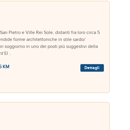
n Pietro e Ville Rei Sole, distanti fra loro circa 5
endide forme architettoniche in stile sardo/
un soggiorno in uno dei posti più suggestivi della
’El ..
5 KM
Dettagli