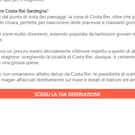
ze Costa Rei Sardegna
?
dal punto di vista dei paesaggi: la zona di Costa Rei, oltre che p
 chiara, perfette per trascorrere delle piacevoli e rilassanti gior
le zone molto divertenti, essendo popolate da tantissimi giovani 
e.
anno un prezzo medio decisamente inferiore rispetto a quello di
 stagione: scegliendo la località di Costa Rei, dunque, è certame
e una grossa spesa.
i non rimarranno affatto delusi da Costa Rei: le possibilità di sc
 magari affacciati direttamente sul mare e dotati di balconi ed a
SCEGLI LA TUA DESTINAZIONE