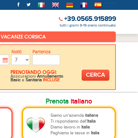
-->
-->
+39.0565.915899
tutti i giorni 9-19 orario continuato
VACANZE CORSICA
Notti
Partenza
PRENOTANDO OGGI:
Assicurazioni
Annullamento
Basic
e
Sanitaria
INCLUSE
Prenota
italiano
Siamo un'azienda
italiana
Ti rispondiamo dall'
Italia
Diamo lavoro in
Italia
Paghiamo le tasse in
Italia