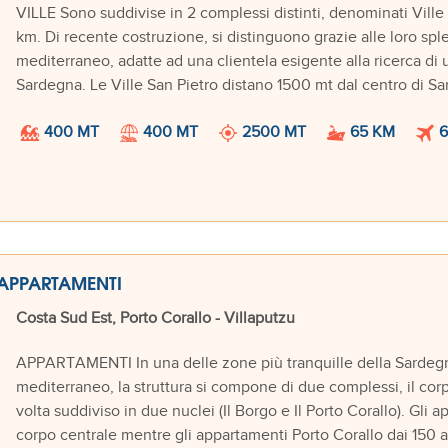
VILLE Sono suddivise in 2 complessi distinti, denominati Ville Sa
km. Di recente costruzione, si distinguono grazie alle loro spl
mediterraneo, adatte ad una clientela esigente alla ricerca di 
Sardegna. Le Ville San Pietro distano 1500 mt dal centro di Sant
400 MT
400 MT
2500 MT
65 KM
6
APPARTAMENTI
Costa Sud Est, Porto Corallo - Villaputzu
APPARTAMENTI In una delle zone più tranquille della Sardegna
mediterraneo, la struttura si compone di due complessi, il corp
volta suddiviso in due nuclei (Il Borgo e Il Porto Corallo). Gli
corpo centrale mentre gli appartamenti Porto Corallo dai 150 a