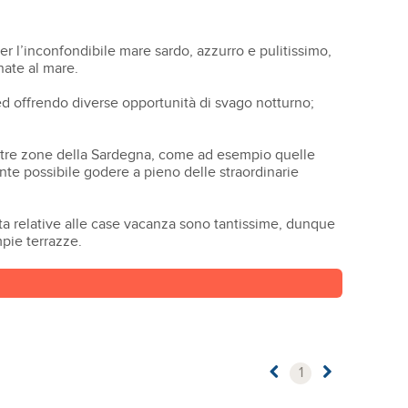
er l’inconfondibile mare sardo, azzurro e pulitissimo,
nate al mare.
ed offrendo diverse opportunità di svago notturno;
 altre zone della Sardegna, come ad esempio quelle
nte possibile godere a pieno delle straordinarie
elta relative alle case vacanza sono tantissime, dunque
mpie terrazze.
1