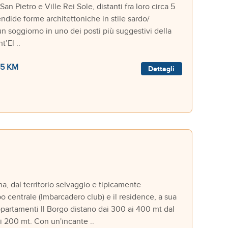
n Pietro e Ville Rei Sole, distanti fra loro circa 5
endide forme architettoniche in stile sardo/
un soggiorno in uno dei posti più suggestivi della
’El ..
5 KM
Dettagli
, dal territorio selvaggio e tipicamente
o centrale (Imbarcadero club) e il residence, a sua
 appartamenti Il Borgo distano dai 300 ai 400 mt dal
i 200 mt. Con un'incante ..