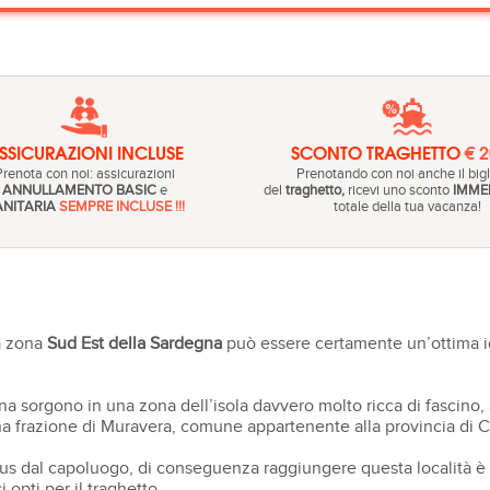
SSICURAZIONI INCLUSE
SCONTO TRAGHETTO
€ 
Prenota con noi: assicurazioni
Prenotando con noi anche il bigl
ANNULLAMENTO BASIC
e
del
traghetto,
ricevi uno sconto
IMME
ANITARIA
SEMPRE INCLUSE !!!
totale della tua vacanza!
la zona
Sud Est della Sardegna
può essere certamente un’ottima id
a sorgono in una zona dell’isola davvero molto ricca di fascino,
una frazione di Muravera, comune appartenente alla provincia di Ca
 bus dal capoluogo, di conseguenza raggiungere questa località è
 opti per il traghetto.