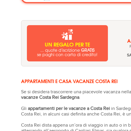
A
UN REGALO PER TE
... quote d'iscrizione
GRATIS
se paghi con carta di credito!
S
APPARTAMENTI E CASA VACANZE COSTA REI
Se si desidera trascorrere una piacevole vacanza nel
vacanze Costa Rei Sardegna
.
Gli
appartamenti per le vacanze a Costa Rei
in Sardegn
Costa Rei, in alcuni casi definita anche Costa Rei, è 
Costa Rei dista appena un’ora di viaggio in auto o in
atterrando all’aeroporto di Cagliari-Elmas, sia qualora si