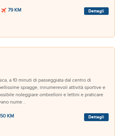
79 KM
Dettagli
a, a 10 minuti di passeggiata dal centro di
 bellissime spiagge, innumerevoli attività sportive e
ssibile noleggiare ombrelloni e lettini e praticare
ovano nume ..
50 KM
Dettagli