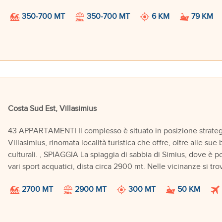
350-700 MT
350-700 MT
6 KM
79 KM
Costa Sud Est, Villasimius
43 APPARTAMENTI Il complesso è situato in posizione strategic
Villasimius, rinomata località turistica che offre, oltre alle sue
culturali. , SPIAGGIA La spiaggia di sabbia di Simius, dove è po
vari sport acquatici, dista circa 2900 mt. Nelle vicinanze si tr
2700 MT
2900 MT
300 MT
50 KM