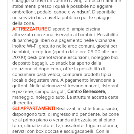
spiaggia si trova un Centro Diving, attracco natanti e
stabilimenti presso i quali è possibile noleggiare
ombrelloni, pedalò, canoe e windsurf. Disponibile
un servizio bus navetta pubblico per le spiagge
della zona.
ATTREZZATURE
Dispone di ampia piscina
attrezzata con zona riservata ai bambini. Possibilità
di parcheggi liberi o a pagamento nelle vicinanze.
Inoltre Wi-Fi gratuito nelle aree comuni, giochi per
bambini, reception (aperta dalle ore 09.00 alle ore
20:00) desk prenotazione escursioni, noleggio bici,
deposito bagagli. Lo snack bar aperto dalla
colazione al dopo cena, offre la possibilità di
consumare pasti veloci, comprare prodotti tipici
locali e degustare vini. A pagamento lavanderia a
gettoni. Nelle vicinanze si trovano market, ristoranti
e pizzerie, campo da golf,
Centro Benessere,
maneggio, noleggio auto. La struttura accetta carte
di credito.
GLI APPARTAMENTI
Realizzati in stile tipico sardo,
dispongono tutti di ingresso indipendente, balcone
se al primo piano o veranda attrezzata se al piano
terra, climatizzatore, tv, cassaforte, frigo a colonna,
servizi con box doccia e asciugacapelli. Con la