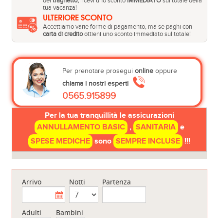
del
traghetto,
ricevi uno sconto
IMMEDIATO
sul totale della
tua vacanza!
ULTERIORE SCONTO
Accettiamo varie forme di pagamento, ma se paghi con
carta di credito
ottieni uno sconto immediato sul totale!
Per prenotare prosegui
online
oppure
chiama i nostri esperti
0565.915899
Per la tua tranquillità le assicurazioni
ANNULLAMENTO BASIC
,
SANITARIA
e
SPESE MEDICHE
sono
SEMPRE INCLUSE
!!!
Arrivo
Notti
Partenza
Adulti
Bambini