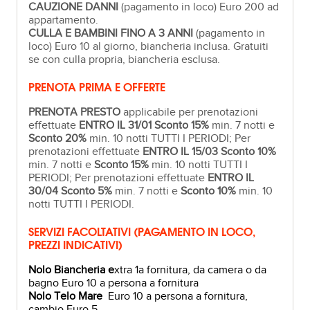
CAUZIONE DANNI
(pagamento in loco) Euro 200 ad
appartamento.
CULLA E BAMBINI FINO A 3 ANNI
(pagamento in
loco) Euro 10 al giorno, biancheria inclusa. Gratuiti
se con culla propria, biancheria esclusa.
PRENOTA PRIMA E OFFERTE
PRENOTA PRESTO
applicabile per prenotazioni
effettuate
ENTRO IL 31/01 Sconto 15%
min. 7 notti e
Sconto 20%
min. 10 notti TUTTI I PERIODI; Per
prenotazioni effettuate
ENTRO IL 15/03 Sconto 10%
min. 7 notti e
Sconto 15%
min. 10 notti TUTTI I
PERIODI; Per prenotazioni effettuate
ENTRO IL
30/04 Sconto 5%
min. 7 notti e
Sconto 10%
min. 10
notti TUTTI I PERIODI.
SERVIZI FACOLTATIVI (PAGAMENTO IN LOCO,
PREZZI INDICATIVI)
Nolo Biancheria e
xtra 1a fornitura, da camera o da
bagno Euro 10 a persona a fornitura
Nolo Telo Mare
Euro 10 a persona a fornitura,
cambio Euro 5