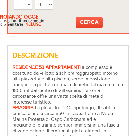
ENOTANDO OGGI:
icurazioni
Annullamento
ic
e
Sanitaria
INCLUSE
DESCRIZIONE
RESIDENCE 53 APPARTAMENTI
Il complesso è
costituito da villette a schiera raggruppate intorno
alla piazzetta e alla piscina, sorge in posizione
tranquilla a poche centinaia di metri dal mare e circa
1800 mt dal centro di Villasimius. La zona
circostante offre una vasta scelta di mete di
interesse turistico.
SPIAGGIA
La più vicina è Campulongu, di sabbia
bianca e fine a circa 650 mt, appartiene all'Area
Marina Protetta di Capo Carbonara ed è
raggiungibile tramite sentieri immersi in una fascia
di vegetazione di profumati pini e ginepri. In