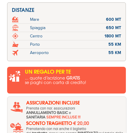
DISTANZE
Mare
600 MT
Spiaggia
650 MT
Centro
1800 MT
Porto
55 KM
Aeroporto
55 KM
UN REGALO PER TE
... quote d'iscrizione
GRATIS
se paghi con carta di credito!
ASSICURAZIONI INCLUSE
Prenota con noi: assicurazioni
ANNULLAMENTO BASIC
e
SANITARIA
SEMPRE INCLUSE !!!
SCONTO TRAGHETTO
€ 20,00
Prenotando con noi anche il biglietto