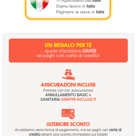
Ti rispondiamo dall'
Italia
Diamo lavoro in
Italia
Paghiamo le tasse in
Italia
UN REGALO PER TE
... quote d'iscrizione
GRATIS
se paghi con carta di credito!
ASSICURAZIONI INCLUSE
Prenota con noi: assicurazioni
ANNULLAMENTO BASIC
e
SANITARIA
SEMPRE INCLUSE !!!
ULTERIORE SCONTO
Accettiamo varie forme di pagamento, ma se paghi con
carta di
credito
ottieni uno sconto immediato sul totale!