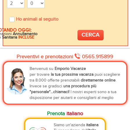
Ho animali al seguito
OTANDO OGGI:
razioni
Annullamento
e
Sanitaria
INCLUSE
Preventivi e prenotazioni
0565.915899
Benvenuti su
Emporio Vacanze
per trovare
la tua prossima vacanza
puoi scegliere
tra 8.000 offerte prenotabili
direttamente online
.
Invece se gradisci
una procedura più
"personale"...chiamaci!
I nostri esperti sono a tua
disposizione per aiutarti e consigliarti al meglio
Prenota
italiano
Siamo un'azienda
italiana