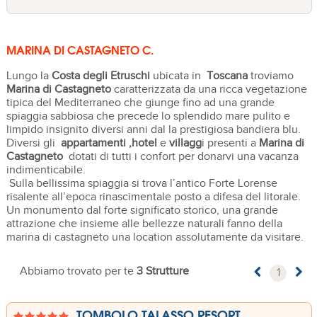
MARINA DI CASTAGNETO C.
Lungo la
Costa degli Etruschi
ubicata in
Toscana
troviamo
Marina di Castagneto
caratterizzata da una ricca vegetazione
tipica del Mediterraneo che giunge fino ad una grande
spiaggia sabbiosa che precede lo splendido mare pulito e
limpido insignito diversi anni dal la prestigiosa bandiera blu.
Diversi gli
appartamenti ,hotel
e
villagg
i presenti a
Marina di
Castagneto
dotati di tutti i confort per donarvi una vacanza
indimenticabile.
Sulla bellissima spiaggia si trova l’antico Forte Lorense
risalente all’epoca rinascimentale posto a difesa del litorale.
Un monumento dal forte significato storico, una grande
attrazione che insieme alle bellezze naturali fanno della
marina di castagneto una location assolutamente da visitare.
Abbiamo trovato per te
3 Strutture
1
TOMBOLO TALASSO RESORT