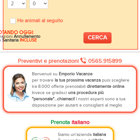
Ho animali al seguito
OTANDO OGGI:
razioni
Annullamento
e
Sanitaria
INCLUSE
Preventivi e prenotazioni
0565.915899
Benvenuti su
Emporio Vacanze
per trovare
la tua prossima vacanza
puoi scegliere
tra 8.000 offerte prenotabili
direttamente online
.
Invece se gradisci
una procedura più
"personale"...chiamaci!
I nostri esperti sono a tua
disposizione per aiutarti e consigliarti al meglio
Prenota
italiano
Siamo un'azienda
italiana