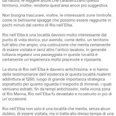
da natura; le leggere alture che caratterizzano questo
territorio, inoltre, rendono quest’area ancor più suggestiva.
Non bisogna trascurare, inoltre, le interessanti zone limitrofe,
come le bellissime spiagge che possono essere raggiunte in
pochi minuti dal centro di Rio nell’Elba.
Rio nell’Elba è una località davvero molto interessante dal
punto di vista storico, pur avendo, come detto, un territorio
tutt’altro che ampio; una costruzione che merita certamente
di essere visitata e senz’altro l’antico lavatoio, in generale
tuttavia regalarsi una passeggiata in queste località è
certamente un’esperienza molto piacevole e riposante.
La storia di Rio nell’Elba è davvero antichissima, e si hanno
delle testimonianze dell’esistenza di questa località risalenti
addirittura al 1260; luogo di grande importanza strategica
soprattutto per quanto riguarda il trasporto di minerali, i quali
venivano estratti, fin da tempi antichissimi, nella vicina zona
di Rio Marina, Rio nell’Elba fu devastato e ricostruito in più di
un’occasione.
Rio nell’Elba non solo è una località che merita, senza alcun
dubbio, di essere visitata, ma si tratta allo stesso tempo di una