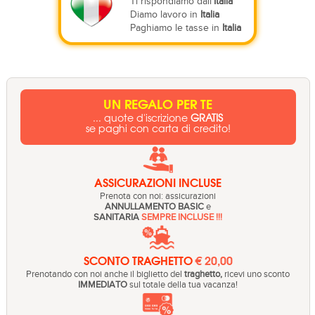
Ti rispondiamo dall'
Italia
Diamo lavoro in
Italia
Paghiamo le tasse in
Italia
UN REGALO PER TE
... quote d'iscrizione
GRATIS
se paghi con carta di credito!
ASSICURAZIONI INCLUSE
Prenota con noi: assicurazioni
ANNULLAMENTO BASIC
e
SANITARIA
SEMPRE INCLUSE !!!
SCONTO TRAGHETTO
€ 20,00
Prenotando con noi anche il biglietto del
traghetto,
ricevi uno sconto
IMMEDIATO
sul totale della tua vacanza!