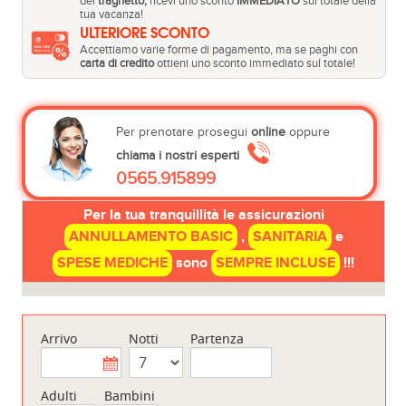
del
traghetto,
ricevi uno sconto
IMMEDIATO
sul totale della
tua vacanza!
ULTERIORE SCONTO
Accettiamo varie forme di pagamento, ma se paghi con
carta di credito
ottieni uno sconto immediato sul totale!
Per prenotare prosegui
online
oppure
chiama i nostri esperti
0565.915899
Per la tua tranquillità le assicurazioni
ANNULLAMENTO BASIC
,
SANITARIA
e
SPESE MEDICHE
sono
SEMPRE INCLUSE
!!!
Arrivo
Notti
Partenza
Adulti
Bambini