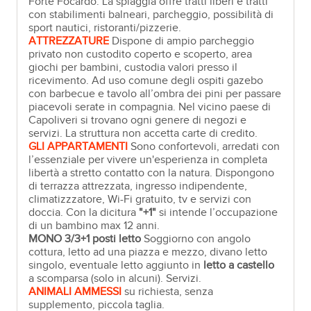
Forte Focardo. La spiaggia offre tratti liberi e tratti
con stabilimenti balneari, parcheggio, possibilità di
sport nautici, ristoranti/pizzerie.
ATTREZZATURE
Dispone di ampio parcheggio
privato non custodito coperto e scoperto, area
giochi per bambini, custodia valori presso il
ricevimento. Ad uso comune degli ospiti gazebo
con barbecue e tavolo all’ombra dei pini per passare
piacevoli serate in compagnia. Nel vicino paese di
Capoliveri si trovano ogni genere di negozi e
servizi. La struttura non accetta carte di credito.
GLI APPARTAMENTI
Sono confortevoli, arredati con
l’essenziale per vivere un'esperienza in completa
libertà a stretto contatto con la natura. Dispongono
di terrazza attrezzata, ingresso indipendente,
climatizzzatore, Wi-Fi gratuito, tv e servizi con
doccia. Con la dicitura
"+1"
si intende l’occupazione
di un bambino max 12 anni.
MONO
3/3+
1 posti letto
Soggiorno con angolo
cottura, letto ad una piazza e mezzo, divano letto
singolo, eventuale letto aggiunto in
letto a castello
a scomparsa (solo in alcuni). Servizi.
ANIMALI AMMESSI
su richiesta, senza
supplemento, piccola taglia.