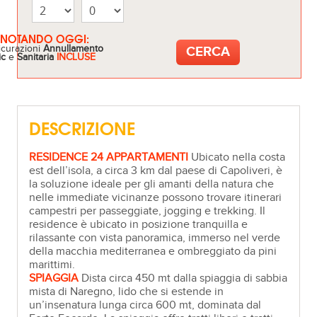
ENOTANDO OGGI:
icurazioni
Annullamento
ic
e
Sanitaria
INCLUSE
DESCRIZIONE
RESIDENCE 24 APPARTAMENTI
Ubicato nella costa
est dell’isola, a circa 3 km dal paese di Capoliveri, è
la soluzione ideale per gli amanti della natura che
nelle immediate vicinanze possono trovare itinerari
campestri per passeggiate, jogging e trekking. Il
residence è ubicato in posizione tranquilla e
rilassante con vista panoramica, immerso nel verde
della macchia mediterranea e ombreggiato da pini
marittimi.
SPIAGGIA
Dista circa 450 mt dalla spiaggia di sabbia
mista di Naregno, lido che si estende in
un’insenatura lunga circa 600 mt, dominata dal