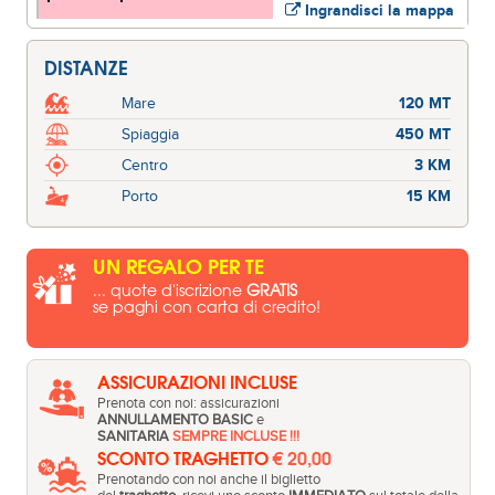
Ingrandisci la mappa
DISTANZE
Mare
120 MT
Spiaggia
450 MT
Centro
3 KM
Porto
15 KM
UN REGALO PER TE
... quote d'iscrizione
GRATIS
se paghi con carta di credito!
ASSICURAZIONI INCLUSE
Prenota con noi: assicurazioni
ANNULLAMENTO BASIC
e
SANITARIA
SEMPRE INCLUSE !!!
SCONTO TRAGHETTO
€ 20,00
Prenotando con noi anche il biglietto