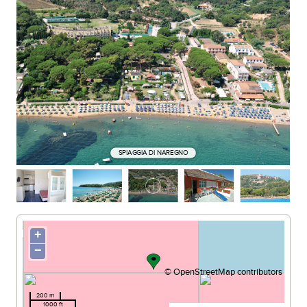
SPIAGGIA DI NAREGNO
+
−
©
OpenStreetMap
contributors
200 m
1000 ft