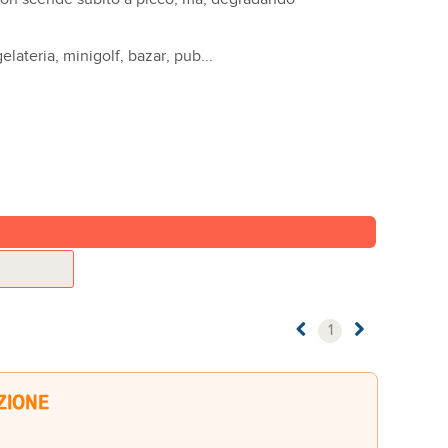
elateria, minigolf, bazar, pub...
1