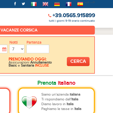
-->
-->
+39.0565.915899
tutti i giorni 9-19 orario continuato
VACANZE CORSICA
Notti
Partenza
PRENOTANDO OGGI:
Assicurazioni
Annullamento
Basic
e
Sanitaria
INCLUSE
Prenota
italiano
Siamo un'azienda
italiana
Ti rispondiamo dall'
Italia
Diamo lavoro in
Italia
Paghiamo le tasse in
Italia