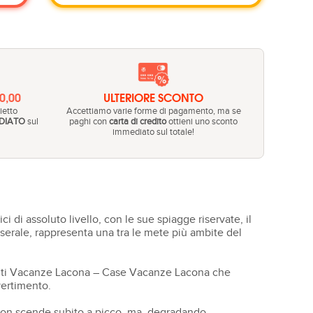
20,00
ULTERIORE SCONTO
ietto
Accettiamo varie forme di pagamento, ma se
DIATO
sul
paghi con
carta di credito
ottieni uno sconto
immediato sul totale!
ci di assoluto livello, con le sue spiagge riservate, il
erale, rappresenta una tra le mete più ambite del
tamenti Vacanze Lacona – Case Vacanze Lacona che
vertimento.
e non scende subito a picco, ma, degradando