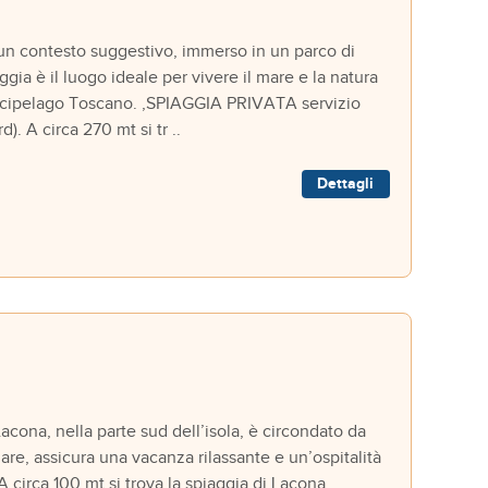
un contesto suggestivo, immerso in un parco di
ggia è il luogo ideale per vivere il mare e la natura
'Arcipelago Toscano. ,SPIAGGIA PRIVATA servizio
. A circa 270 mt si tr ..
Dettagli
ona, nella parte sud dell’isola, è circondato da
are, assicura una vacanza rilassante e un’ospitalità
 A circa 100 mt si trova la spiaggia di Lacona,