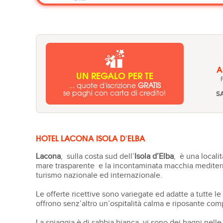
A
UN REGALO PER TE
... quote d'iscrizione
GRATIS
se paghi con carta di credito!
S
HOTEL LACONA ISOLA D'ELBA
Lacona
, sulla costa sud dell’
Isola d’Elba
, è una localit
mare trasparente e la incontaminata macchia mediterra
turismo nazionale ed internazionale.
Le offerte ricettive sono variegate ed adatte a tutte 
offrono senz’altro un’ospitalità calma e riposante compl
La spiaggia è di sabbia bianca, vi sono dei bagni nell