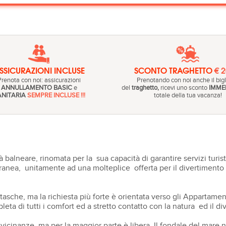
SSICURAZIONI INCLUSE
SCONTO TRAGHETTO
€ 
Prenota con noi: assicurazioni
Prenotando con noi anche il bigl
ANNULLAMENTO BASIC
e
del
traghetto,
ricevi uno sconto
IMME
ANITARIA
SEMPRE INCLUSE !!!
totale della tua vacanza!
à balneare, rinomata per la sua capacità di garantire servizi turisti
nea, unitamente ad una molteplice offerta per il divertimento s
le tasche, ma la richiesta più forte è orientata verso gli Appar
eta di tutti i comfort ed a stretto contatto con la natura ed il di
e vicinanze, ma per la maggior parte è libera. Il fondale del mar