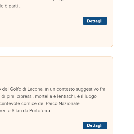
 è parti ..
Dettagli
el Golfo di Lacona, in un contesto suggestivo fra
i pini, cipressi, mortella e lentischi, è il luogo
l'incantevole cornice del Parco Nazionale
eri e 8 km da Portoferra ..
Dettagli