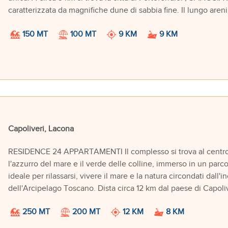
caratterizzata da magnifiche dune di sabbia fine. Il lungo arenile
150 MT
100 MT
9 KM
9 KM
Capoliveri, Lacona
RESIDENCE 24 APPARTAMENTI Il complesso si trova al centro d
l'azzurro del mare e il verde delle colline, immerso in un parco d
ideale per rilassarsi, vivere il mare e la natura circondati dal
dell'Arcipelago Toscano. Dista circa 12 km dal paese di Capoliv
250 MT
200 MT
12 KM
8 KM