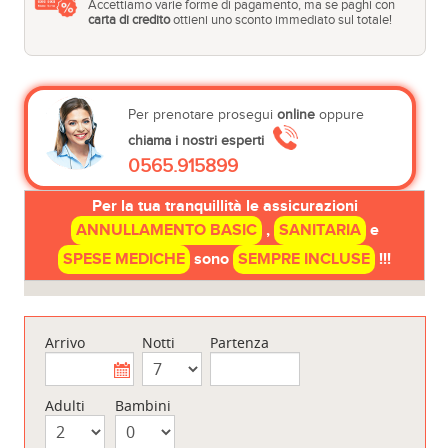
Accettiamo varie forme di pagamento, ma se paghi con
carta di credito
ottieni uno sconto immediato sul totale!
Per prenotare prosegui
online
oppure
chiama i nostri esperti
0565.915899
Per la tua tranquillità le assicurazioni
ANNULLAMENTO BASIC
,
SANITARIA
e
SPESE MEDICHE
sono
SEMPRE INCLUSE
!!!
Arrivo
Notti
Partenza
Adulti
Bambini