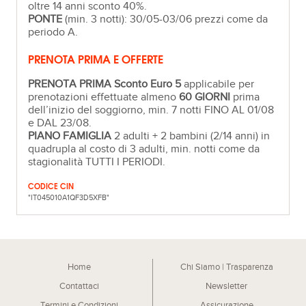
oltre 14 anni sconto 40%.
PONTE
(min. 3 notti): 30/05-03/06 prezzi come da
periodo A.
PRENOTA PRIMA E OFFERTE
PRENOTA PRIMA Sconto Euro 5
applicabile per
prenotazioni effettuate almeno
60 GIORNI
prima
dell’inizio del soggiorno, min. 7 notti FINO AL 01/08
e DAL 23/08.
PIANO FAMIGLIA
2 adulti + 2 bambini (2/14 anni) in
quadrupla al costo di 3 adulti, min. notti come da
stagionalità TUTTI I PERIODI.
CODICE CIN
"IT045010A1QF3D5XFB"
Home
Chi Siamo | Trasparenza
Contattaci
Newsletter
Termini e Condizioni
Assicurazione