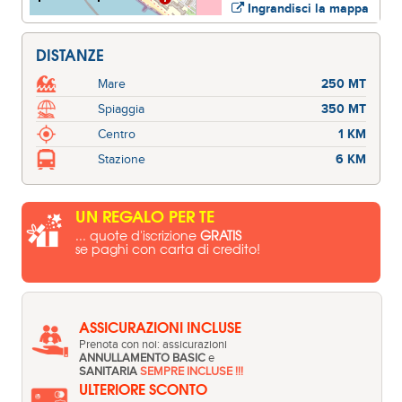
Ingrandisci la mappa
DISTANZE
Mare
250 MT
Spiaggia
350 MT
Centro
1 KM
Stazione
6 KM
UN REGALO PER TE
... quote d'iscrizione
GRATIS
se paghi con carta di credito!
ASSICURAZIONI INCLUSE
Prenota con noi: assicurazioni
ANNULLAMENTO BASIC
e
SANITARIA
SEMPRE INCLUSE !!!
ULTERIORE SCONTO