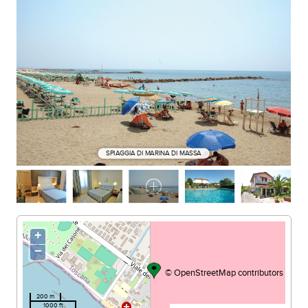
SPIAGGIA DI MARINA DI MASSA
+
−
©
OpenStreetMap
contributors
200 m
1000 ft