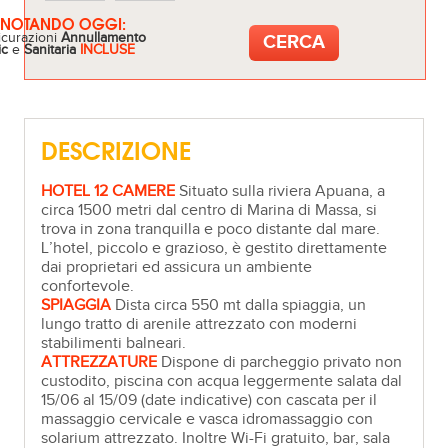
ENOTANDO OGGI:
icurazioni
Annullamento
ic
e
Sanitaria
INCLUSE
DESCRIZIONE
HOTEL 12 CAMERE
Situato sulla riviera Apuana, a
circa 1500 metri dal centro di Marina di Massa, si
trova in zona tranquilla e poco distante dal mare.
L’hotel, piccolo e grazioso, è gestito direttamente
dai proprietari ed assicura un ambiente
confortevole.
SPIAGGIA
Dista circa 550 mt dalla spiaggia, un
lungo tratto di arenile attrezzato con moderni
stabilimenti balneari.
ATTREZZATURE
Dispone di parcheggio privato non
custodito, piscina con acqua leggermente salata dal
15/06 al 15/09 (date indicative) con cascata per il
massaggio cervicale e vasca idromassaggio con
solarium attrezzato. Inoltre Wi-Fi gratuito, bar, sala