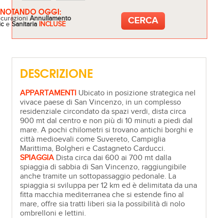
ENOTANDO OGGI:
icurazioni
Annullamento
ic
e
Sanitaria
INCLUSE
DESCRIZIONE
APPARTAMENTI
Ubicato in posizione strategica nel
vivace paese di San Vincenzo, in un complesso
residenziale circondato da spazi verdi, dista circa
900 mt dal centro e non più di 10 minuti a piedi dal
mare. A pochi chilometri si trovano antichi borghi e
città medioevali come Suvereto, Campiglia
Marittima, Bolgheri e Castagneto Carducci.
SPIAGGIA
Dista circa dai 600 ai 700 mt dalla
spiaggia di sabbia di San Vincenzo, raggiungibile
anche tramite un sottopassaggio pedonale. La
spiaggia si sviluppa per 12 km ed è delimitata da una
fitta macchia mediterranea che si estende fino al
mare, offre sia tratti liberi sia la possibilità di nolo
ombrelloni e lettini.