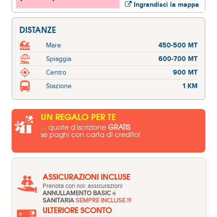
Ingrandisci la mappa
DISTANZE
Mare
450-500 MT
Spiaggia
600-700 MT
Centro
900 MT
Stazione
1 KM
UN REGALO PER TE
... quote d'iscrizione
GRATIS
se paghi con carta di credito!
ASSICURAZIONI INCLUSE
Prenota con noi: assicurazioni
ANNULLAMENTO BASIC
e
SANITARIA
SEMPRE INCLUSE !!!
ULTERIORE SCONTO