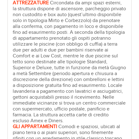
ATTREZZATURE
Circondata da ampi spazi esterni,
la struttura dispone di ascensore, parcheggio privato
non custodito e box auto (quest’ultimo disponibile
solo in tipologia Mirto e Corbezzolo) da prenotare
alla conferma, con pagamento in loco e disponibile
fino ad esaurimento posti. A seconda della tipologia
di appartamento prenotato gli ospiti potranno
utilizzare le piscine (con obbligo di cuffia) a terra
due per adulti e due per bambini riservate ai
Comfort e ai Low Cost, mentre le due piscine sul
tetto sono destinate alle tipologie Standard,
Superior e Deluxe, tutte in funzione da metà Giugno
a metà Settembre (periodo apertura e chiusura a
discrezione della direzione) con ombrelloni e lettini
a disposizione gratuita fino ad esaurimento. Locale
lavanderia a pagamento con lavatrici e asciugatrici,
gettoni acquistabili presso il ricevimento. Nelle
immediate vicinanze si trova un centro commerciale
con supermercato, ufficio postale, panificio e
farmacia. La struttura accetta carte di credito
escluso Amex e Diners.
GLI APPARTAMENTI
Comodi e spaziosi, ubicati al
piano terra o ai piani superiori, sono finemente
rifiniti con un arredamento in stile classico toscano.