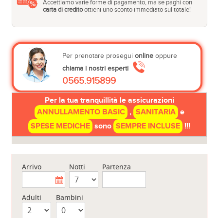
Accettiamo varie forme di pagamento, ma se paghi con
carta di credito
ottieni uno sconto immediato sul totale!
Per prenotare prosegui
online
oppure
chiama i nostri esperti
0565.915899
Per la tua tranquillità le assicurazioni
ANNULLAMENTO BASIC
,
SANITARIA
e
SPESE MEDICHE
sono
SEMPRE INCLUSE
!!!
Arrivo
Notti
Partenza
Adulti
Bambini