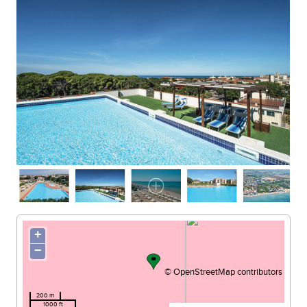
SPIAGGIA DI SAN VINCENZO
+
−
©
OpenStreetMap
contributors
200 m
1000 ft