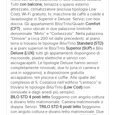
Tutti
con balcone,
terrazza o spazio esterno
attrezzato, climatizzatore (esclusa tipologia Low
Cost), Wi-Fi gratuito, tv, macchina da caffè a cialde e
lavastoviglie in Superior e Deluxe. Servizi con box
doccia. Gli appartamenti Bilo/Trilo/Quadri
Comfort
(
CFT)
, sono ubicati in due palazzine limitrofe
denominate “Mirto” e “Corbezzolo”. Nella palazzina
“Dimore” a circa 200 mt dalle precedenti, al piano
terra si trovano le tipologie Bilo/Trilo
Standard
(
STD)
e ai piani superiori le Bilo/Trilo
Superior
(
SUP)
e Bilo
Deluxe
(LUX)
; tutti gli appartamenti dispongono di
microonde, piastre elettriche e servizi con
asciugacapelli. Le tipologie Deluxe hanno servizi
completamente rinnovati, due tv (una in camera e
una in soggiorno), a disposizione gratuita
accappatoio, teli piscina e cuffie. Alle spalle del
complesso di S. Costanza nell’edificio “Lentisco” si
trovano le tipologie Bilo/Trilo
(Low Cost)
non
rinnovate e dagli arredi più semplici.
BILO STD 4 posti letto
Soggiorno con angolo cottura
e divano letto matrimoniale. Camera matrimoniale o
doppia. Servizi.
TRILO STD 6 posti letto
Soggiorno
con angolo cottura e divano letto matrimoniale. Due