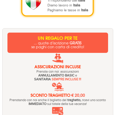
Ti rispondiamo dall'
Italia
Diamo lavoro in
Italia
Paghiamo le tasse in
Italia
UN REGALO PER TE
... quote d'iscrizione
GRATIS
se paghi con carta di credito!
ASSICURAZIONI INCLUSE
Prenota con noi: assicurazioni
ANNULLAMENTO BASIC
e
SANITARIA
SEMPRE INCLUSE !!!
SCONTO TRAGHETTO
€ 20,00
Prenotando con noi anche il biglietto del
traghetto,
ricevi uno sconto
IMMEDIATO
sul totale della tua vacanza!