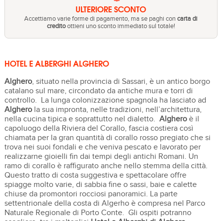
ULTERIORE SCONTO
Accettiamo varie forme di pagamento, ma se paghi con
carta di
credito
ottieni uno sconto immediato sul totale!
HOTEL E ALBERGHI ALGHERO
Alghero
, situato nella provincia di Sassari, è un antico borgo
catalano sul mare, circondato da antiche mura e torri di
controllo. La lunga colonizzazione spagnola ha lasciato ad
Alghero
la sua impronta, nelle tradizioni, nell’architettura,
nella cucina tipica e soprattutto nel dialetto.
Alghero
è il
capoluogo della Riviera del Corallo, fascia costiera così
chiamata per la gran quantità di corallo rosso pregiato che si
trova nei suoi fondali e che veniva pescato e lavorato per
realizzarne gioielli fin dai tempi degli antichi Romani. Un
ramo di corallo è raffigurato anche nello stemma della città.
Questo tratto di costa suggestiva e spettacolare offre
spiagge molto varie, di sabbia fine o sassi, baie e calette
chiuse da promontori rocciosi panoramici. La parte
settentrionale della costa di Algerho è compresa nel Parco
Naturale Regionale di Porto Conte. Gli ospiti potranno