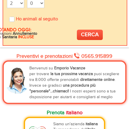
Ho animali al seguito
OTANDO OGGI:
razioni
Annullamento
e
Sanitaria
INCLUSE
Preventivi e prenotazioni
0565.915899
Benvenuti su
Emporio Vacanze
per trovare
la tua prossima vacanza
puoi scegliere
tra 8.000 offerte prenotabili
direttamente online
.
Invece se gradisci
una procedura più
"personale"...chiamaci!
I nostri esperti sono a tua
disposizione per aiutarti e consigliarti al meglio
Prenota
italiano
Siamo un'azienda
italiana