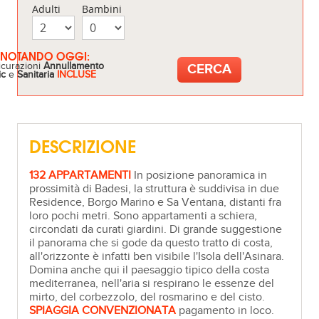
Adulti
Bambini
ENOTANDO OGGI:
icurazioni
Annullamento
ic
e
Sanitaria
INCLUSE
DESCRIZIONE
132 APPARTAMENTI
In posizione panoramica in
prossimità di Badesi, la struttura è suddivisa in due
Residence, Borgo Marino e Sa Ventana, distanti fra
loro pochi metri. Sono appartamenti a schiera,
circondati da curati giardini. Di grande suggestione
il panorama che si gode da questo tratto di costa,
all'orizzonte è infatti ben visibile l'Isola dell'Asinara.
Domina anche qui il paesaggio tipico della costa
mediterranea, nell'aria si respirano le essenze del
mirto, del corbezzolo, del rosmarino e del cisto.
SPIAGGIA CONVENZIONATA
pagamento in loco.