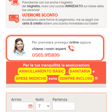
Prenotando con noi anche il biglietto
del
traghetto,
ricevi uno sconto
IMMEDIATO
sul totale della
tua vacanza!
ULTERIORE SCONTO
Accettiamo varie forme di pagamento, ma se paghi con
carta di credito
ottieni uno sconto immediato sul totale!
Per prenotare prosegui
online
oppure
chiama i nostri esperti
0565.915899
Per la tua tranquillità le assicurazioni
ANNULLAMENTO BASIC
,
SANITARIA
e
SPESE MEDICHE
sono
SEMPRE INCLUSE
!!!
Arrivo
Notti
Partenza