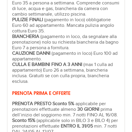
Euro 35 a persona a settimana. Comprende consumi
di luce, acqua e gas, biancheria da camera con
cambio settimanale, utilizzo piscina.
PULIZIE FINALI
(pagamento in loco) obbligatorie
Euro 60 ad appartamento. Mancata pulizia angolo
cottura Euro 35.
BIANCHERIA
(pagamento in loco, da segnalare alla
prenotazione) nolo su richiesta biancheria da bagno
Euro 7 a persona a fornitura.
CAUZIONE DANNI
(pagamento in loco) Euro 100 ad
appartamento.
CULLA E BAMBINI FINO A 3 ANNI
(max 1 culla ad
appartamento) Euro 26 a settimana, biancheria
inclusa. Gratuiti se con culla propria, biancheria
esclusa.
PRENOTA PRIMA E OFFERTE
PRENOTA PRESTO Sconto 5%
applicabile per
prenotazioni effettuate almeno
30 GIORNI
prima
dell’inizio del soggiorno min. 7 notti FINO AL 16/08.
Sconto 15%
(applicabile solo in BILO 3 e BILO 4) per
prenotazioni effettuate
ENTRO IL 31/05
min. 7 notti
DAL 24/05 AL 12/07.