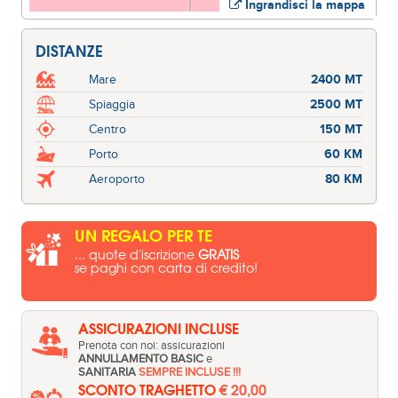
Ingrandisci la mappa
DISTANZE
Mare
2400 MT
Spiaggia
2500 MT
Centro
150 MT
Porto
60 KM
Aeroporto
80 KM
UN REGALO PER TE
... quote d'iscrizione
GRATIS
se paghi con carta di credito!
ASSICURAZIONI INCLUSE
Prenota con noi: assicurazioni
ANNULLAMENTO BASIC
e
SANITARIA
SEMPRE INCLUSE !!!
SCONTO TRAGHETTO
€ 20,00