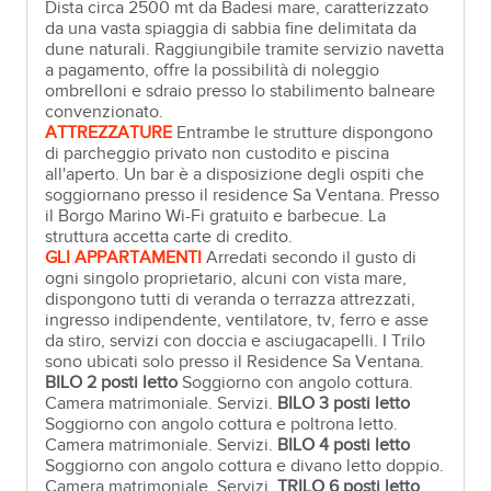
Dista circa 2500 mt da Badesi mare, caratterizzato
da una vasta spiaggia di sabbia fine delimitata da
dune naturali. Raggiungibile tramite servizio navetta
a pagamento, offre la possibilità di noleggio
ombrelloni e sdraio presso lo stabilimento balneare
convenzionato.
ATTREZZATURE
Entrambe le strutture dispongono
di parcheggio privato non custodito e piscina
all'aperto. Un bar è a disposizione degli ospiti che
soggiornano presso il residence Sa Ventana. Presso
il Borgo Marino Wi-Fi gratuito e barbecue. La
struttura accetta carte di credito.
GLI APPARTAMENTI
Arredati secondo il gusto di
ogni singolo proprietario, alcuni con vista mare,
dispongono tutti di veranda o terrazza attrezzati,
ingresso indipendente, ventilatore, tv, ferro e asse
da stiro, servizi con doccia e asciugacapelli. I Trilo
sono ubicati solo presso il Residence Sa Ventana.
BILO 2 posti letto
Soggiorno con angolo cottura.
Camera matrimoniale. Servizi.
BILO 3 posti letto
Soggiorno con angolo cottura e poltrona letto.
Camera matrimoniale. Servizi.
BILO 4 posti letto
Soggiorno con angolo cottura e divano letto doppio.
Camera matrimoniale. Servizi.
TRILO 6 posti letto