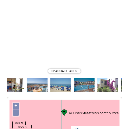
SPIAGGIA DI BADESI
+
−
©
OpenStreetMap
contributors
200 m
1000 ft