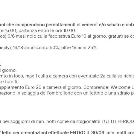
iorni che comprendono pernottamenti di venerdì e/o sabato e obb
re 16.00, partenza entro le ore 10.00.
o) 0/6 mesi nolo culla facoltativa Euro 10 al giorno, gratuiti se 
mily); 13/18 anni sconto 50%; oltre 18 anni 25%.
.
 giorno.
to in loco, max 1 culla a camera con eventuale 2a culla su richies
e forniti.
 supplemento Euro 20 a camera al giorno. Comprende: Welcome Lun
nazione in spiaggia dell’ombrellone con un lettino e una sdraio pe
li per soggiorni di min. notti come da stagionalità TUTTI I PERIOD
° letto per prenotazioni effettuate
ENTRO IL 30/04,
min. notti co