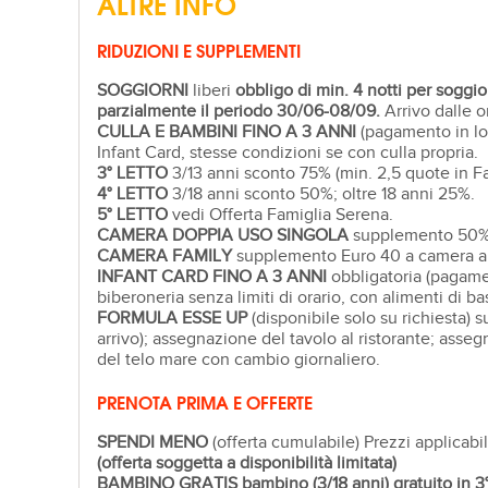
ALTRE INFO
RIDUZIONI E SUPPLEMENTI
SOGGIORNI
liberi
obbligo di min. 4 notti per sogg
parzialmente il periodo 30/06-08/09.
Arrivo dalle o
CULLA E BAMBINI FINO A 3 ANNI
(pagamento in loc
Infant Card, stesse condizioni se con culla propria.
3° LETTO
3/13 anni sconto 75% (min. 2,5 quote in Fa
4° LETTO
3/18 anni sconto 50%; oltre 18 anni 25%.
5° LETTO
vedi Offerta Famiglia Serena.
CAMERA DOPPIA USO SINGOLA
supplemento 50%
CAMERA FAMILY
supplemento Euro 40 a camera al
INFANT CARD FINO A 3 ANNI
obbligatoria (pagamen
biberoneria senza limiti di orario, con alimenti di bas
FORMULA ESSE UP
(disponibile solo su richiesta)
arrivo); assegnazione del tavolo al ristorante; asseg
del telo mare con cambio giornaliero.
PRENOTA PRIMA E OFFERTE
SPENDI MENO
(offerta cumulabile) Prezzi applicabi
(offerta soggetta a disponibilità limitata)
BAMBINO GRATIS
bambino (3/18 anni) gratuito in 3