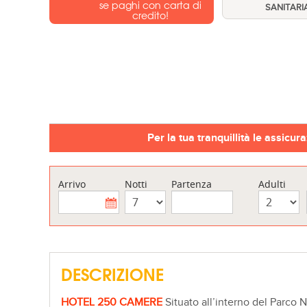
se paghi con carta di
SANITARI
credito!
Per la tua tranquillità le assicur
Arrivo
Notti
Partenza
Adulti
DESCRIZIONE
HOTEL 250 CAMERE
Situato all’interno del Parco 