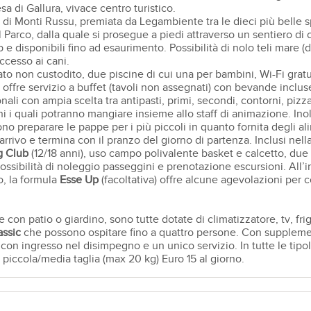
a di Gallura, vivace centro turistico.
di Monti Russu, premiata da Legambiente tra le dieci più belle sp
del Parco, dalla quale si prosegue a piedi attraverso un sentiero di
ub e disponibili fino ad esaurimento. Possibilità di nolo teli mare 
ccesso ai cani.
o non custodito, due piscine di cui una per bambini, Wi-Fi gratu
ia, offre servizio a buffet (tavoli non assegnati) con bevande inclu
nali con ampia scelta tra antipasti, primi, secondi, contorni, pizza
i i quali potranno mangiare insieme allo staff di animazione. Ino
sono preparare le pappe per i più piccoli in quanto fornita degli al
rrivo e termina con il pranzo del giorno di partenza. Inclusi nel
 Club
(12/18 anni), uso campo polivalente basket e calcetto, du
possibilità di noleggio passeggini e prenotazione escursioni. All’in
o, la formula
Esse Up
(facoltativa) offre alcune agevolazioni per
 con patio o giardino, sono tutte dotate di climatizzatore, tv, fri
assic
che possono ospitare fino a quattro persone. Con supplem
 ingresso nel disimpegno e un unico servizio. In tutte le tipolog
 piccola/media taglia (max 20 kg) Euro 15 al giorno.