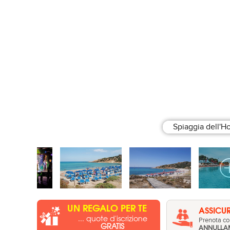
Spiaggia dell'Ho
UN REGALO PER TE
ASSICUR
... quote d'iscrizione
Prenota con
GRATIS
ANNULLA