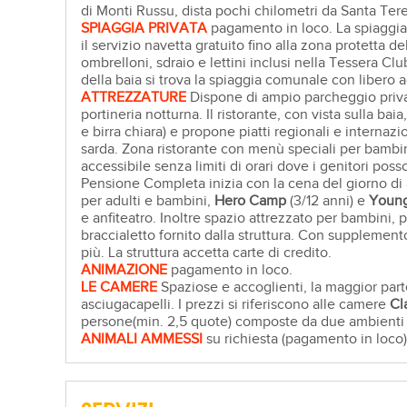
di Monti Russu, dista pochi chilometri da Santa Teres
SPIAGGIA PRIVATA
pagamento in loco. La spiaggia 
il servizio navetta gratuito fino alla zona protetta 
ombrelloni, sdraio e lettini inclusi nella Tessera Cl
della baia si trova la spiaggia comunale con libero a
ATTREZZATURE
Dispone di ampio parcheggio privat
portineria notturna. Il ristorante, con vista sulla ba
e birra chiara) e propone piatti regionali e internazio
sarda. Zona ristorante con menù speciali per bambin
accessibile senza limiti di orari dove i genitori pos
Pensione Completa inizia con la cena del giorno di a
per adulti e bambini,
Hero Camp
(3/12 anni) e
Young
e anfiteatro. Inoltre spazio attrezzato per bambini, 
braccialetto fornito dalla struttura. Con supplement
più. La struttura accetta carte di credito.
ANIMAZIONE
pagamento in loco.
LE CAMERE
Spaziose e accoglienti, la maggior parte
asciugacapelli. I prezzi si riferiscono alle camere
Cl
persone(min. 2,5 quote) composte da due ambienti con
ANIMALI AMMESSI
su richiesta (pagamento in loco)