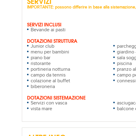
SERVIZI
IMPORTANTE: possono differire in base alla sistemazione, 
SERVIZI INCLUSI
Bevande ai pasti
DOTAZIONI STRUTTURA
Junior club
parchegg
menu per bambini
giardino 
piano bar
sala sogg
ristorante
piscina
portineria notturna
pranzo al
campo da tennis
campo po
colazione al buffet
connessi
biberoneria
DOTAZIONI SISTEMAZIONE
Servizi con vasca
asciugac
vista mare
balcone 