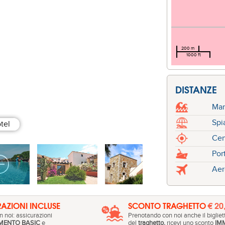
200 m
1000 ft
DISTANZE
Ma
Spi
tel
Cen
Por
Aer
AZIONI INCLUSE
SCONTO TRAGHETTO
€ 20
 noi: assicurazioni
Prenotando con noi anche il bigliet
MENTO BASIC
e
del
traghetto,
ricevi uno sconto
IM