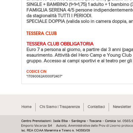
SINGLE + BAMBINO (1+1=1,75)
1 adulto + 1 bambino (
FAMIGLIA SERENA
4/5 persone indipendentemente d
da stagionalità TUTTI I PERIODI.
SPECIALE DOPPIA
(valida solo in camera doppia, a
TESSERA CLUB
TESSERA CLUB OBBLIGATORIA
Euro 7 a persona al giorno, a partire dai 3 anni (pag
esaurimento. Attività del
Hero Camp
e
Young Club
gruppo. Accesso ai campi sportivi e al teatro per gli 
CODICE CIN
"IT090062A1000F2407"
Home
Chi Siamo | Trasparenza
Contattaci
Newsletter