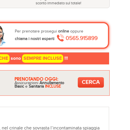
sconto immediato sul totale!
Per prenotare prosegui
online
oppure
0565.915899
chiama i nostri esperti
CHE
sono
SEMPRE INCLUSE
!!!
PRENOTANDO OGGI:
Assicurazioni
Annullamento
Basic
e
Sanitaria
INCLUSE
 nel crinale che sovrasta l’incontaminata spiaggia