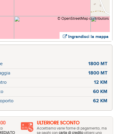
©
OpenStreetMap
contributors
Ingrandisci la mappa
re
1800 MT
aggia
1800 MT
tro
12 KM
to
60 KM
oporto
62 KM
,00
ULTERIORE SCONTO
to
Accettiamo varie forme di pagamento, ma
MEDIATO
se paghi con
carta di credito
ottieni uno