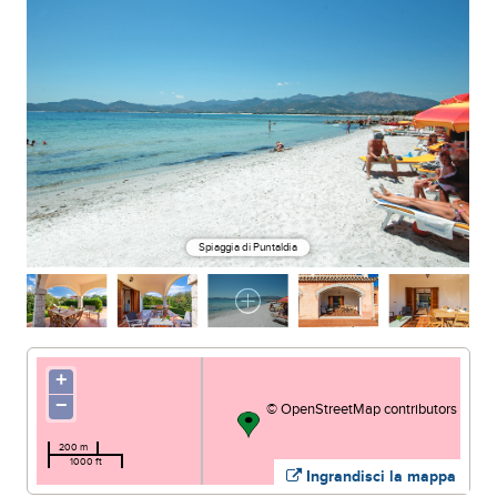
Spiaggia di Puntaldia
+
−
©
OpenStreetMap
contributors
200 m
1000 ft
Ingrandisci la mappa