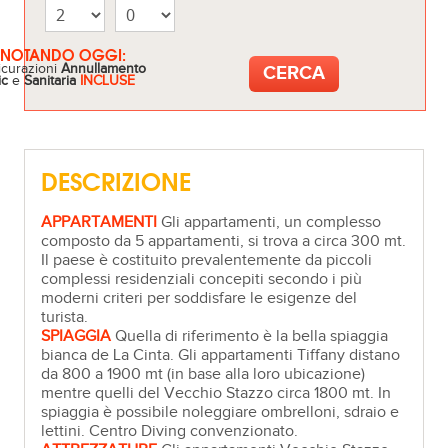
ENOTANDO OGGI:
icurazioni
Annullamento
ic
e
Sanitaria
INCLUSE
DESCRIZIONE
APPARTAMENTI
Gli appartamenti, un complesso
composto da 5 appartamenti, si trova a circa 300 mt.
Il paese è costituito prevalentemente da piccoli
complessi residenziali concepiti secondo i più
moderni criteri per soddisfare le esigenze del
turista.
SPIAGGIA
Quella di riferimento è la bella spiaggia
bianca de La Cinta. Gli appartamenti Tiffany distano
da 800 a 1900 mt (in base alla loro ubicazione)
mentre quelli del Vecchio Stazzo circa 1800 mt. In
spiaggia è possibile noleggiare ombrelloni, sdraio e
lettini. Centro Diving convenzionato.