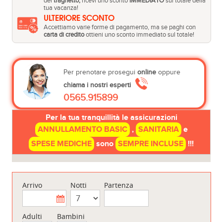
del
traghetto,
ricevi uno sconto
IMMEDIATO
sul totale della
tua vacanza!
ULTERIORE SCONTO
Accettiamo varie forme di pagamento, ma se paghi con
carta di credito
ottieni uno sconto immediato sul totale!
Per prenotare prosegui
online
oppure
chiama i nostri esperti
0565.915899
Per la tua tranquillità le assicurazioni
ANNULLAMENTO BASIC
,
SANITARIA
e
SPESE MEDICHE
sono
SEMPRE INCLUSE
!!!
Arrivo
Notti
Partenza
Adulti
Bambini