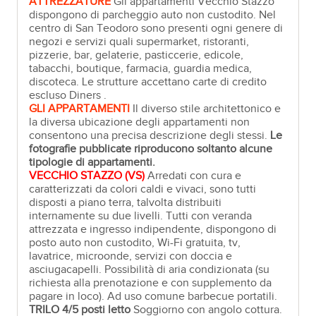
ATTREZZATURE
Gli appartamenti Vecchio Stazzo
dispongono di parcheggio auto non custodito. Nel
centro di San Teodoro sono presenti ogni genere di
negozi e servizi quali supermarket, ristoranti,
pizzerie, bar, gelaterie, pasticcerie, edicole,
tabacchi, boutique, farmacia, guardia medica,
discoteca. Le strutture accettano carte di credito
escluso Diners .
GLI APPARTAMENTI
Il diverso stile architettonico e
la diversa ubicazione degli appartamenti non
consentono una precisa descrizione degli stessi.
Le
fotografie pubblicate riproducono soltanto alcune
tipologie di appartamenti.
VECCHIO STAZZO (VS)
Arredati con cura e
caratterizzati da colori caldi e vivaci, sono tutti
disposti a piano terra, talvolta distribuiti
internamente su due livelli. Tutti con veranda
attrezzata e ingresso indipendente, dispongono di
posto auto non custodito, Wi-Fi gratuita, tv,
lavatrice, microonde, servizi con doccia e
asciugacapelli. Possibilità di aria condizionata (su
richiesta alla prenotazione e con supplemento da
pagare in loco). Ad uso comune barbecue portatili.
TRILO 4/5 posti letto
Soggiorno con angolo cottura.