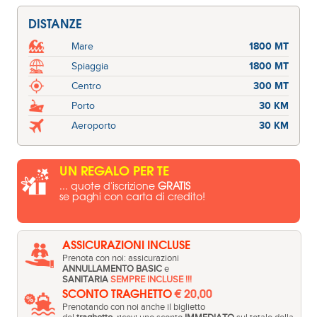
DISTANZE
Mare
1800 MT
Spiaggia
1800 MT
Centro
300 MT
Porto
30 KM
Aeroporto
30 KM
UN REGALO PER TE
... quote d'iscrizione
GRATIS
se paghi con carta di credito!
ASSICURAZIONI INCLUSE
Prenota con noi: assicurazioni
ANNULLAMENTO BASIC
e
SANITARIA
SEMPRE INCLUSE !!!
SCONTO TRAGHETTO
€ 20,00
Prenotando con noi anche il biglietto