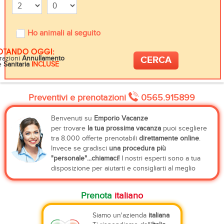
Ho animali al seguito
OTANDO OGGI:
razioni
Annullamento
e
Sanitaria
INCLUSE
Preventivi e prenotazioni
0565.915899
Benvenuti su
Emporio Vacanze
per trovare
la tua prossima vacanza
puoi scegliere
tra 8.000 offerte prenotabili
direttamente online
.
Invece se gradisci
una procedura più
"personale"...chiamaci!
I nostri esperti sono a tua
disposizione per aiutarti e consigliarti al meglio
Prenota
italiano
Siamo un'azienda
italiana