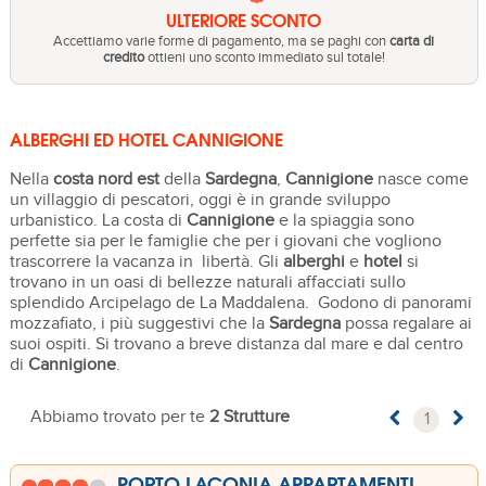
ULTERIORE SCONTO
Accettiamo varie forme di pagamento, ma se paghi con
carta di
credito
ottieni uno sconto immediato sul totale!
ALBERGHI ED HOTEL CANNIGIONE
Nella
costa nord est
della
Sardegna
,
Cannigione
nasce come
un villaggio di pescatori, oggi è in grande sviluppo
urbanistico. La costa di
Cannigione
e la spiaggia sono
perfette sia per le famiglie che per i giovani che vogliono
trascorrere la vacanza in libertà. Gli
alberghi
e
hotel
si
trovano in un oasi di bellezze naturali affacciati sullo
splendido Arcipelago de La Maddalena. Godono di panorami
mozzafiato, i più suggestivi che la
Sardegna
possa regalare ai
suoi ospiti. Si trovano a breve distanza dal mare e dal centro
di
Cannigione
.
Abbiamo trovato per te
2 Strutture
1
PORTO LACONIA APPARTAMENTI