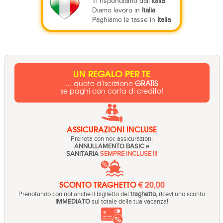
Ti rispondiamo dall'
Italia
Diamo lavoro in
Italia
Paghiamo le tasse in
Italia
UN REGALO PER TE
... quote d'iscrizione
GRATIS
se paghi con carta di credito!
ASSICURAZIONI INCLUSE
Prenota con noi: assicurazioni
ANNULLAMENTO BASIC
e
SANITARIA
SEMPRE INCLUSE !!!
SCONTO TRAGHETTO
€ 20,00
Prenotando con noi anche il biglietto del
traghetto,
ricevi uno sconto
IMMEDIATO
sul totale della tua vacanza!