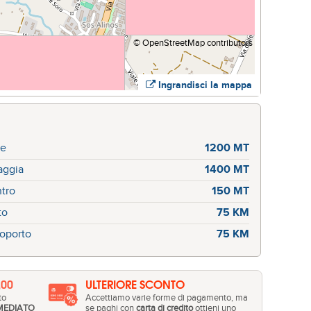
©
OpenStreetMap
contributors
Ingrandisci la mappa
re
1200 MT
aggia
1400 MT
tro
150 MT
to
75 KM
oporto
75 KM
,00
ULTERIORE SCONTO
to
Accettiamo varie forme di pagamento, ma
MEDIATO
se paghi con
carta di credito
ottieni uno