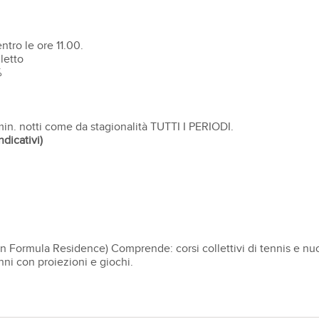
entro le ore 11.00.
letto
%
min. notti come da stagionalità TUTTI I PERIODI.
dicativi)
 in Formula Residence) Comprende: corsi collettivi di tennis e nuot
nni con proiezioni e giochi.