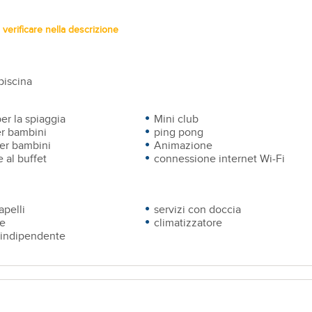
verificare nella descrizione
piscina
er la spiaggia
Mini club
er bambini
ping pong
per bambini
Animazione
 al buffet
connessione internet Wi-Fi
apelli
servizi con doccia
te
climatizzatore
 indipendente