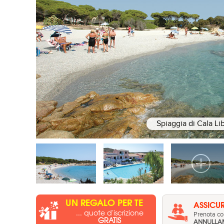
Spiaggia di Cala Li
UN REGALO PER TE
ASSICUR
... quote d'iscrizione
Prenota con
GRATIS
ANNULLA