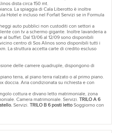
linos dista circa 150 mt.
ianca. La spiaggia di Cala Liberotto è inoltre
ula Hotel e incluso nel Forfait Servizi se in Formula
eggi auto pubblici non custoditi con settori a
alente con tv a schermo gigante. Inoltre lavanderia a
al buffet. Dal 13/06 al 12/09 sono disponibili
vicino centro di Sos Alinos sono disponibili tutti i
km. La struttura accetta carte di credito escluso
clusione delle camere quadruple, dispongono di
iano terra, al piano terra rialzato o al primo piano.
ox doccia. Aria condizionata su richiesta e con
golo cottura e divano letto matrimoniale, zona
moniale. Camera matrimoniale. Servizi.
TRILO
A
6
stello.
Servizi.
TRILO
B
6 posti letto
Soggiorno con