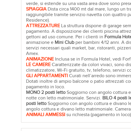
verde, si estende su una vasta area dove sono present
SPIAGGIA
Dista circa 1400 mt dal mare, lungo un trat
raggiungibile tramite servizio navetta con quattro pa
Residence).
ATTREZZATURE
La struttura dispone di garage sem
pagamento. A disposizione dei clienti piscina attrezz
gettoni ad uso comune. Per i clienti in
Formula Hot
animazione e
Mini Club
per bambini 4/12 anni. A disp
servizi necessari quali market, bar, ristoranti, pizz
Amex.
ANIMAZIONE
Inclusa se in Formula Hotel, vedi Forf
LE CAMERE
Caratterizzate da colori vivaci, sono d
climatizzatore, Wi-Fi gratuito, tv, telefono, servizi 
GLI APPARTAMENTI
Curati nell’arredo sono immersi 
Dotati inoltre di ampio balcone o patio attrezzati c
pagamento in loco.
MONO 2 posti letto
Soggiorno con angolo cottura e 
notte con letto matrimoniale. Servizi.
BILO 4 posti l
posti letto
Soggiorno con angolo cottura e divano l
angolo cottura e divano letto matrimoniale. Camera 
ANIMALI AMMESSI
su richiesta (pagamento in loco)