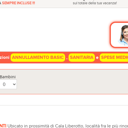
A
SEMPRE INCLUSE !!!
sul totale della tua vacanza!
azioni
ANNULLAMENTO BASIC
,
SANITARIA
e
SPESE MEDI
Bambini
NTI
Ubicato in prossimità di Cala Liberotto, località fra le più ri