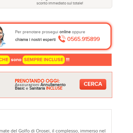
sconto immediato sul totale!
Per prenotare prosegui
online
oppure
0565.915899
chiama i nostri esperti
CHE
sono
SEMPRE INCLUSE
!!!
PRENOTANDO OGGI:
Assicurazioni
Annullamento
Basic
e
Sanitaria
INCLUSE
nomate del Golfo di Orosei, il complesso, immerso nel