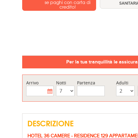
se paghi con carta di
SANITARI
credito!
Per la tua tranquillità le assicur
Arrivo
Notti
Partenza
Adulti
DESCRIZIONE
HOTEL 36 CAMERE
- RESIDENCE 129 APPARTAME