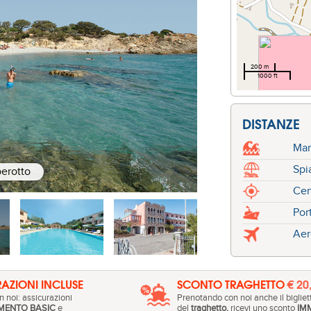
200 m
1000 ft
DISTANZE
Ma
Spi
berotto
Cen
Por
Aer
AZIONI INCLUSE
SCONTO TRAGHETTO
€ 20
 noi: assicurazioni
Prenotando con noi anche il bigliet
MENTO BASIC
e
del
traghetto,
ricevi uno sconto
IM