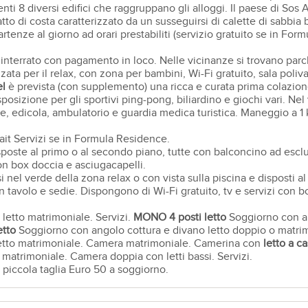
i 8 diversi edifici che raggruppano gli alloggi. Il paese di Sos A
to di costa caratterizzato da un susseguirsi di calette di sabbia b
rtenze al giorno ad orari prestabiliti (servizio gratuito se in Form
interrato con pagamento in loco. Nelle vicinanze si trovano parch
ata per il relax, con zona per bambini, Wi-Fi gratuito, sala poliv
el
è prevista (con supplemento) una ricca e curata prima colazione 
osizione per gli sportivi ping-pong, biliardino e giochi vari. Nel 
erie, edicola, ambulatorio e guardia medica turistica. Maneggio a 1 
ait Servizi se in Formula Residence.
isposte al primo o al secondo piano, tutte con balconcino ad es
con box doccia e asciugacapelli.
nel verde della zona relax o con vista sulla piscina e disposti al p
on tavolo e sedie. Dispongono di Wi-Fi gratuito, tv e servizi con b
letto matrimoniale. Servizi.
MONO 4 posti letto
Soggiorno con an
etto
Soggiorno con angolo cottura e divano letto doppio o matri
etto matrimoniale. Camera matrimoniale. Camerina con
letto a ca
matrimoniale. Camera doppia con letti bassi. Servizi.
 piccola taglia Euro 50 a soggiorno.