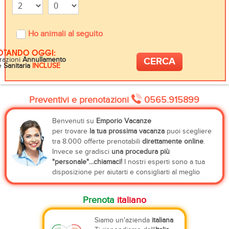
Ho animali al seguito
OTANDO OGGI:
razioni
Annullamento
e
Sanitaria
INCLUSE
Preventivi e prenotazioni
0565.915899
Benvenuti su
Emporio Vacanze
per trovare
la tua prossima vacanza
puoi scegliere
tra 8.000 offerte prenotabili
direttamente online
.
Invece se gradisci
una procedura più
"personale"...chiamaci!
I nostri esperti sono a tua
disposizione per aiutarti e consigliarti al meglio
Prenota
italiano
Siamo un'azienda
italiana