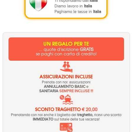
Ti rispondiamo dall'
Italia
Diamo lavoro in
Italia
Paghiamo le tasse in
Italia
UN REGALO PER TE
... quote d'iscrizione
GRATIS
se paghi con carta di credito!
ASSICURAZIONI INCLUSE
Prenota con noi: assicurazioni
ANNULLAMENTO BASIC
e
SANITARIA
SEMPRE INCLUSE !!!
SCONTO TRAGHETTO
€ 20,00
Prenotando con noi anche il biglietto del
traghetto,
ricevi uno sconto
IMMEDIATO
sul totale della tua vacanza!