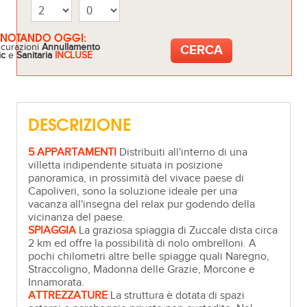
ENOTANDO OGGI:
icurazioni
Annullamento
ic
e
Sanitaria
INCLUSE
DESCRIZIONE
5 APPARTAMENTI
Distribuiti all'interno di una
villetta indipendente situata in posizione
panoramica, in prossimità del vivace paese di
Capoliveri, sono la soluzione ideale per una
vacanza all'insegna del relax pur godendo della
vicinanza del paese.
SPIAGGIA
La graziosa spiaggia di Zuccale dista circa
2 km ed offre la possibilità di nolo ombrelloni. A
pochi chilometri altre belle spiagge quali Naregno,
Straccoligno, Madonna delle Grazie, Morcone e
Innamorata.
ATTREZZATURE
La struttura è dotata di spazi