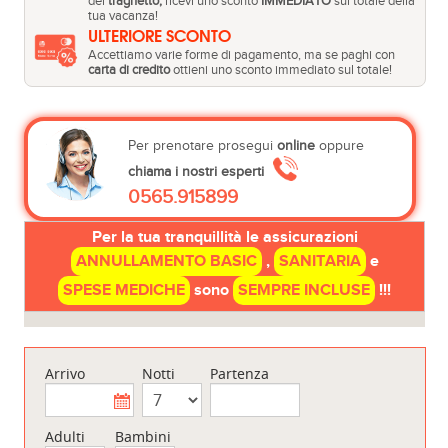
del
traghetto,
ricevi uno sconto
IMMEDIATO
sul totale della
tua vacanza!
ULTERIORE SCONTO
Accettiamo varie forme di pagamento, ma se paghi con
carta di credito
ottieni uno sconto immediato sul totale!
Per prenotare prosegui
online
oppure
chiama i nostri esperti
0565.915899
Per la tua tranquillità le assicurazioni
ANNULLAMENTO BASIC
,
SANITARIA
e
SPESE MEDICHE
sono
SEMPRE INCLUSE
!!!
Arrivo
Notti
Partenza
Adulti
Bambini