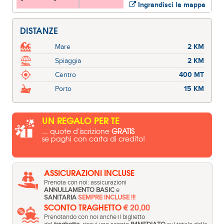
Ingrandisci la mappa
DISTANZE
Mare
2 KM
Spiaggia
2 KM
Centro
400 MT
Porto
15 KM
UN REGALO PER TE
... quote d'iscrizione
GRATIS
se paghi con carta di credito!
ASSICURAZIONI INCLUSE
Prenota con noi: assicurazioni
ANNULLAMENTO BASIC
e
SANITARIA
SEMPRE INCLUSE !!!
SCONTO TRAGHETTO
€ 20,00
Prenotando con noi anche il biglietto