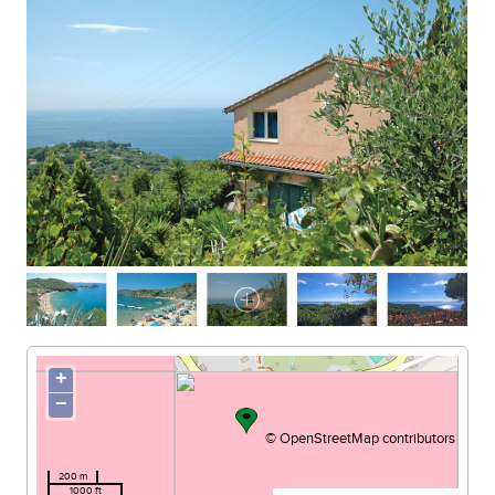
+
−
©
OpenStreetMap
contributors
200 m
1000 ft