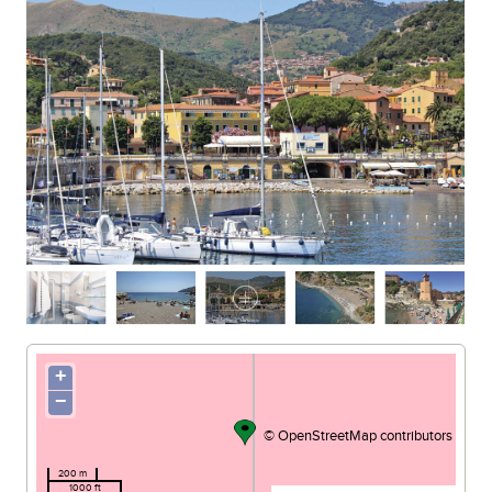
SPIAGGIA DI CALA SEREGOLA
+
−
©
OpenStreetMap
contributors
200 m
1000 ft