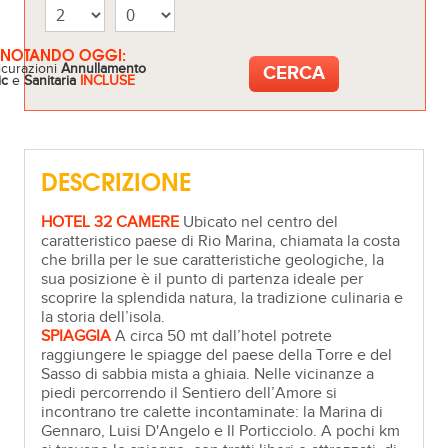
ENOTANDO OGGI:
icurazioni
Annullamento
ic
e
Sanitaria
INCLUSE
DESCRIZIONE
HOTEL 32 CAMERE
Ubicato nel centro del
caratteristico paese di Rio Marina, chiamata la costa
che brilla per le sue caratteristiche geologiche, la
sua posizione è il punto di partenza ideale per
scoprire la splendida natura, la tradizione culinaria e
la storia dell’isola.
SPIAGGIA
A circa 50 mt dall’hotel potrete
raggiungere le spiagge del paese della Torre e del
Sasso di sabbia mista a ghiaia. Nelle vicinanze a
piedi percorrendo il Sentiero dell’Amore si
incontrano tre calette incontaminate: la Marina di
Gennaro, Luisi D'Angelo e Il Porticciolo. A pochi km