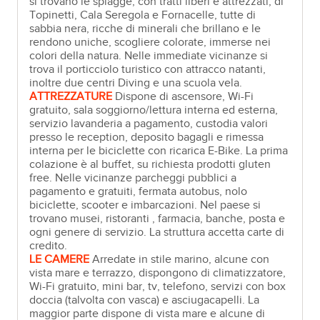
si trovano le spiagge, con tratti liberi e attrezzati, di
Topinetti, Cala Seregola e Fornacelle, tutte di
sabbia nera, ricche di minerali che brillano e le
rendono uniche, scogliere colorate, immerse nei
colori della natura. Nelle immediate vicinanze si
trova il porticciolo turistico con attracco natanti,
inoltre due centri Diving e una scuola vela.
ATTREZZATURE
Dispone di ascensore, Wi-Fi
gratuito, sala soggiorno/lettura interna ed esterna,
servizio lavanderia a pagamento, custodia valori
presso le reception, deposito bagagli e rimessa
interna per le biciclette con ricarica E-Bike. La prima
colazione è al buffet, su richiesta prodotti gluten
free. Nelle vicinanze parcheggi pubblici a
pagamento e gratuiti, fermata autobus, nolo
biciclette, scooter e imbarcazioni. Nel paese si
trovano musei, ristoranti , farmacia, banche, posta e
ogni genere di servizio. La struttura accetta carte di
credito.
LE CAMERE
Arredate in stile marino, alcune con
vista mare e terrazzo, dispongono di climatizzatore,
Wi-Fi gratuito, mini bar, tv, telefono, servizi con box
doccia (talvolta con vasca) e asciugacapelli. La
maggior parte dispone di vista mare e alcune di