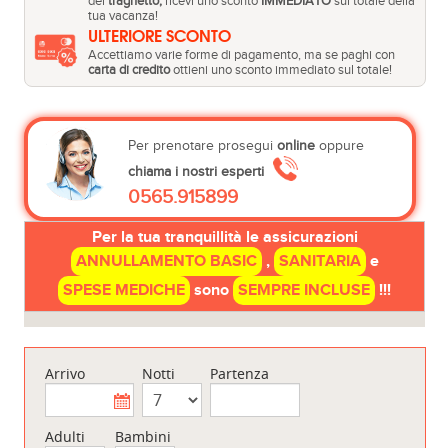
del
traghetto,
ricevi uno sconto
IMMEDIATO
sul totale della
tua vacanza!
ULTERIORE SCONTO
Accettiamo varie forme di pagamento, ma se paghi con
carta di credito
ottieni uno sconto immediato sul totale!
Per prenotare prosegui
online
oppure
chiama i nostri esperti
0565.915899
Per la tua tranquillità le assicurazioni
ANNULLAMENTO BASIC
,
SANITARIA
e
SPESE MEDICHE
sono
SEMPRE INCLUSE
!!!
Arrivo
Notti
Partenza
Adulti
Bambini