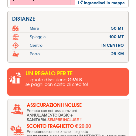
Ingrandisci la mappa
DISTANZE
Mare
50 MT
Spiaggia
100 MT
Centro
IN CENTRO
Porto
26 KM
UN REGALO PER TE
... quote d'iscrizione
GRATIS
se paghi con carta di credito!
ASSICURAZIONI INCLUSE
Prenota con noi: assicurazioni
ANNULLAMENTO BASIC
e
SANITARIA
SEMPRE INCLUSE !!!
SCONTO TRAGHETTO
€ 20,00
Prenotando con noi anche il biglietto