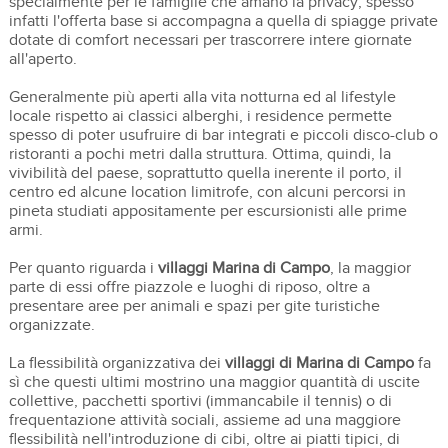
specialmente per le famiglie che amano la privacy; spesso
infatti l'offerta base si accompagna a quella di spiagge private
dotate di comfort necessari per trascorrere intere giornate
all'aperto.
Generalmente più aperti alla vita notturna ed al lifestyle
locale rispetto ai classici alberghi, i residence permette
spesso di poter usufruire di bar integrati e piccoli disco-club o
ristoranti a pochi metri dalla struttura. Ottima, quindi, la
vivibilità del paese, soprattutto quella inerente il porto, il
centro ed alcune location limitrofe, con alcuni percorsi in
pineta studiati appositamente per escursionisti alle prime
armi.
Per quanto riguarda i
villaggi Marina di Campo
, la maggior
parte di essi offre piazzole e luoghi di riposo, oltre a
presentare aree per animali e spazi per gite turistiche
organizzate.
La flessibilità organizzativa dei
villaggi di Marina di Campo
fa
sì che questi ultimi mostrino una maggior quantità di uscite
collettive, pacchetti sportivi (immancabile il tennis) o di
frequentazione attività sociali, assieme ad una maggiore
flessibilità nell'introduzione di cibi, oltre ai piatti tipici, di