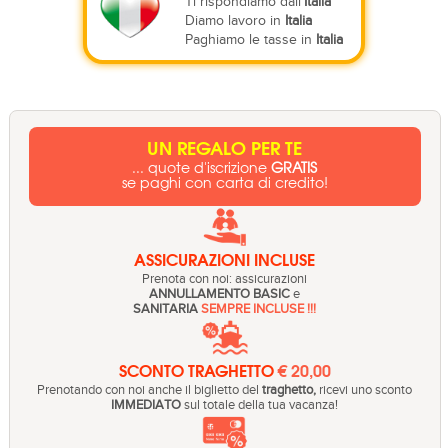
Ti rispondiamo dall'
Italia
Diamo lavoro in
Italia
Paghiamo le tasse in
Italia
UN REGALO PER TE
... quote d'iscrizione
GRATIS
se paghi con carta di credito!
ASSICURAZIONI INCLUSE
Prenota con noi: assicurazioni
ANNULLAMENTO BASIC
e
SANITARIA
SEMPRE INCLUSE !!!
SCONTO TRAGHETTO
€ 20,00
Prenotando con noi anche il biglietto del
traghetto,
ricevi uno sconto
IMMEDIATO
sul totale della tua vacanza!