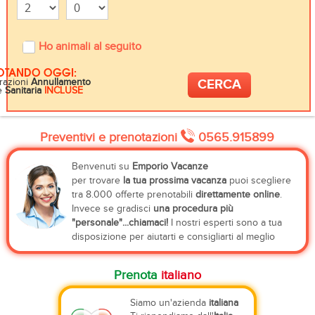
Ho animali al seguito
OTANDO OGGI:
razioni
Annullamento
e
Sanitaria
INCLUSE
Preventivi e prenotazioni
0565.915899
Benvenuti su
Emporio Vacanze
per trovare
la tua prossima vacanza
puoi scegliere
tra 8.000 offerte prenotabili
direttamente online
.
Invece se gradisci
una procedura più
"personale"...chiamaci!
I nostri esperti sono a tua
disposizione per aiutarti e consigliarti al meglio
Prenota
italiano
Siamo un'azienda
italiana