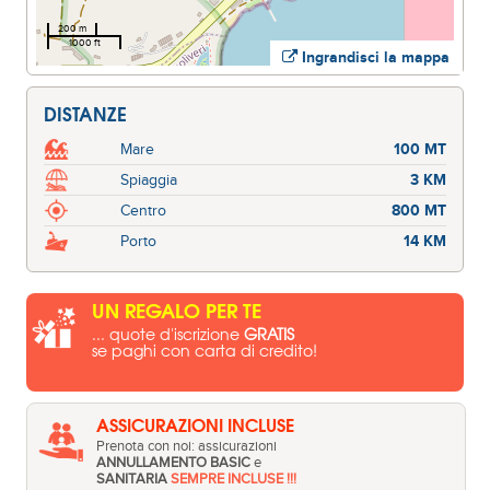
200 m
1000 ft
Ingrandisci la mappa
DISTANZE
Mare
100 MT
Spiaggia
3 KM
Centro
800 MT
Porto
14 KM
UN REGALO PER TE
... quote d'iscrizione
GRATIS
se paghi con carta di credito!
ASSICURAZIONI INCLUSE
Prenota con noi: assicurazioni
ANNULLAMENTO BASIC
e
SANITARIA
SEMPRE INCLUSE !!!