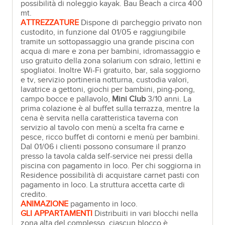
possibilità di noleggio kayak. Bau Beach a circa 400
mt.
ATTREZZATURE
Dispone di parcheggio privato non
custodito, in funzione dal 01/05 e raggiungibile
tramite un sottopassaggio una grande piscina con
acqua di mare e zona per bambini, idromassaggio e
uso gratuito della zona solarium con sdraio, lettini e
spogliatoi. Inoltre Wi-Fi gratuito, bar, sala soggiorno
e tv, servizio portineria notturna, custodia valori,
lavatrice a gettoni, giochi per bambini, ping-pong,
campo bocce e pallavolo,
Mini Club
3/10 anni. La
prima colazione è al buffet sulla terrazza, mentre la
cena è servita nella caratteristica taverna con
servizio al tavolo con menù a scelta fra carne e
pesce, ricco buffet di contorni e menù per bambini.
Dal 01/06 i clienti possono consumare il pranzo
presso la tavola calda self-service nei pressi della
piscina con pagamento in loco. Per chi soggiorna in
Residence possibilità di acquistare carnet pasti con
pagamento in loco. La struttura accetta carte di
credito.
ANIMAZIONE
pagamento in loco.
GLI APPARTAMENTI
Distribuiti in vari blocchi nella
zona alta del complesso, ciascun blocco è