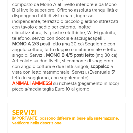
composto da Mono A al livello inferiore e da Mono
B al livello superiore. Offrono assoluta tranquillità e
dispongono tutti di vista mare, ingresso
indipendente, terrazzo o piccolo giardino attrezzati
con tavolo e sedie per esterno. Inoltre
climatizzatore, tv, piastre elettriche, Wi-Fi gratuito,
telefono, servizi con doccia e asciugacapelli.
MONO
A
2/3 po
sti letto
(mq 30 ca) Soggiorno con
angolo cottura, letto doppio o matrimoniale e letto
singolo. Servizi.
MONO
B
4/5
posti letto
(mq 30 ca)
Articolato su due livelli, si compone di soggiorno
con angolo cottura e due letti singoli,
soppalco
a
vista con letto matrimoniale. Servizi. (Eventuale 5°
letto in soggiorno, con supplemento).
ANIMALI AMMESSI
su richiesta (pagamento in loco)
piccola/media taglia Euro 10 al giorno.
SERVIZI
IMPORTANTE: possono differire in base alla sistemazione,
verificare nella descrizione