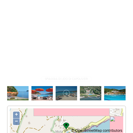
SPIAGGIA DI LIDO DI CAPOLIVERI
+
−
©
OpenStreetMap
contributors