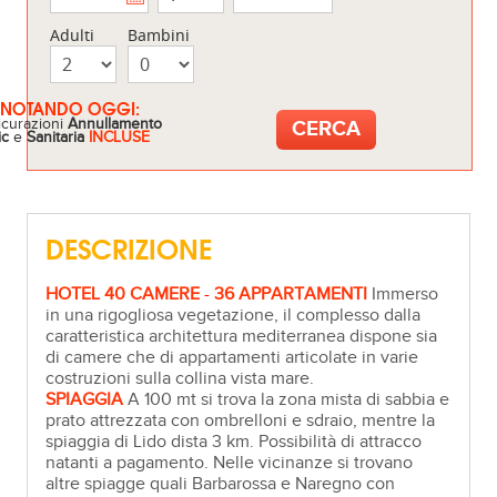
Adulti
Bambini
ENOTANDO OGGI:
icurazioni
Annullamento
ic
e
Sanitaria
INCLUSE
DESCRIZIONE
HOTEL 40 CAMERE
-
36 APPARTAMENTI
Immerso
in una rigogliosa vegetazione, il complesso dalla
caratteristica architettura mediterranea dispone sia
di camere che di appartamenti articolate in varie
costruzioni sulla collina vista mare.
SPIAGGIA
A 100 mt si trova la zona mista di sabbia e
prato attrezzata con ombrelloni e sdraio, mentre la
spiaggia di Lido dista 3 km. Possibilità di attracco
natanti a pagamento. Nelle vicinanze si trovano
altre spiagge quali Barbarossa e Naregno con