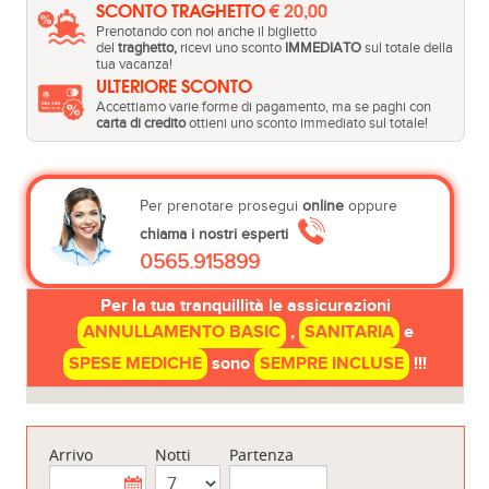
SCONTO TRAGHETTO
€ 20,00
Prenotando con noi anche il biglietto
del
traghetto,
ricevi uno sconto
IMMEDIATO
sul totale della
tua vacanza!
ULTERIORE SCONTO
Accettiamo varie forme di pagamento, ma se paghi con
carta di credito
ottieni uno sconto immediato sul totale!
Per prenotare prosegui
online
oppure
chiama i nostri esperti
0565.915899
Per la tua tranquillità le assicurazioni
ANNULLAMENTO BASIC
,
SANITARIA
e
SPESE MEDICHE
sono
SEMPRE INCLUSE
!!!
Arrivo
Notti
Partenza