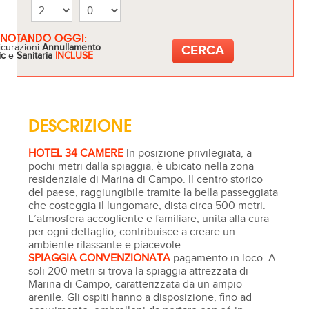
ENOTANDO OGGI:
icurazioni
Annullamento
ic
e
Sanitaria
INCLUSE
DESCRIZIONE
HOTEL 34 CAMERE
In posizione privilegiata, a
pochi metri dalla spiaggia, è ubicato nella zona
residenziale di Marina di Campo. Il centro storico
del paese, raggiungibile tramite la bella passeggiata
che costeggia il lungomare, dista circa 500 metri.
L’atmosfera accogliente e familiare, unita alla cura
per ogni dettaglio, contribuisce a creare un
ambiente rilassante e piacevole.
SPIAGGIA CONVENZIONATA
pagamento in loco. A
soli 200 metri si trova la spiaggia attrezzata di
Marina di Campo, caratterizzata da un ampio
arenile. Gli ospiti hanno a disposizione, fino ad