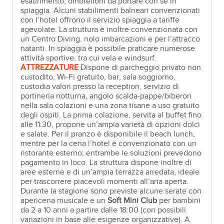
esaurimento, ombrelloni da portare con sé in
spiaggia. Alcuni stabilimenti balneari convenzionati
con l’hotel offrono il servizio spiaggia a tariffe
agevolate. La struttura è inoltre convenzionata con
un Centro Diving, nolo imbarcazioni e per l’attracco
natanti. In spiaggia è possibile praticare numerose
attività sportive, tra cui vela e windsurf.
ATTREZZATURE
Dispone di parcheggio privato non
custodito, Wi-Fi gratuito, bar, sala soggiorno,
custodia valori presso la reception, servizio di
portineria notturna, angolo scalda-pappe/biberon
nella sala colazioni e una zona tisane a uso gratuito
degli ospiti. La prima colazione, servita al buffet fino
alle 11:30, propone un’ampia varietà di opzioni dolci
e salate. Per il pranzo è disponibile il beach lunch,
mentre per la cena l’hotel è convenzionato con un
ristorante esterno; entrambe le soluzioni prevedono
pagamento in loco. La struttura dispone inoltre di
aree esterne e di un’ampia terrazza arredata, ideale
per trascorrere piacevoli momenti all’aria aperta.
Durante la stagione sono previste alcune serate con
apericena musicale e un
Soft Mini Club
per bambini
da 2 a 10 anni a partire dalle 18:00 (con possibili
variazioni in base alle esigenze organizzative). A