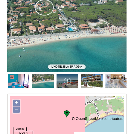
SPIAGGIA DI MARINA DI CAMPO
L'HOTEL E LA SPIAGGIA
+
−
©
OpenStreetMap
contributors
200 m
1000 ft