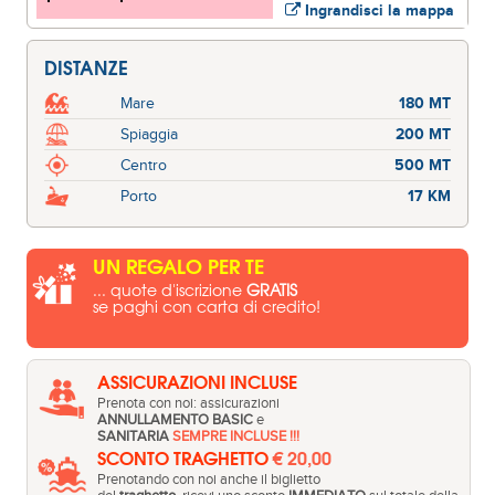
Ingrandisci la mappa
DISTANZE
Mare
180 MT
Spiaggia
200 MT
Centro
500 MT
Porto
17 KM
UN REGALO PER TE
... quote d'iscrizione
GRATIS
se paghi con carta di credito!
ASSICURAZIONI INCLUSE
Prenota con noi: assicurazioni
ANNULLAMENTO BASIC
e
SANITARIA
SEMPRE INCLUSE !!!
SCONTO TRAGHETTO
€ 20,00
Prenotando con noi anche il biglietto