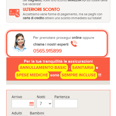
del
traghetto,
ricevi uno sconto
IMMEDIATO
sul totale della
tua vacanza!
ULTERIORE SCONTO
Accettiamo varie forme di pagamento, ma se paghi con
carta di credito
ottieni uno sconto immediato sul totale!
Per prenotare prosegui
online
oppure
chiama i nostri esperti
0565.915899
Per la tua tranquillità le assicurazioni
ANNULLAMENTO BASIC
,
SANITARIA
e
SPESE MEDICHE
sono
SEMPRE INCLUSE
!!!
Arrivo
Notti
Partenza
Adulti
Bambini