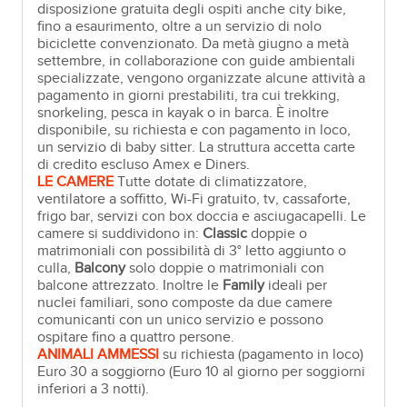
disposizione gratuita degli ospiti anche city bike,
fino a esaurimento, oltre a un servizio di nolo
biciclette convenzionato. Da metà giugno a metà
settembre, in collaborazione con guide ambientali
specializzate, vengono organizzate alcune attività a
pagamento in giorni prestabiliti, tra cui trekking,
snorkeling, pesca in kayak o in barca. È inoltre
disponibile, su richiesta e con pagamento in loco,
un servizio di baby sitter. La struttura accetta carte
di credito escluso Amex e Diners.
LE CAMERE
Tutte dotate di climatizzatore,
ventilatore a soffitto, Wi-Fi gratuito, tv, cassaforte,
frigo bar, servizi con box doccia e asciugacapelli. Le
camere si suddividono in:
Classic
doppie o
matrimoniali con possibilità di 3° letto aggiunto o
culla,
Balcony
solo doppie o matrimoniali con
balcone attrezzato. Inoltre le
Family
ideali per
nuclei familiari, sono composte da due camere
comunicanti con un unico servizio e possono
ospitare fino a quattro persone.
ANIMALI AMMESSI
su richiesta (pagamento in loco)
Euro 30 a soggiorno (Euro 10 al giorno per soggiorni
inferiori a 3 notti).