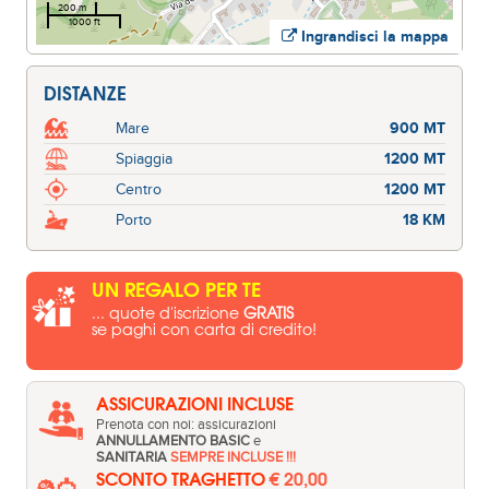
200 m
1000 ft
Ingrandisci la mappa
DISTANZE
Mare
900 MT
Spiaggia
1200 MT
Centro
1200 MT
Porto
18 KM
UN REGALO PER TE
... quote d'iscrizione
GRATIS
se paghi con carta di credito!
ASSICURAZIONI INCLUSE
Prenota con noi: assicurazioni
ANNULLAMENTO BASIC
e
SANITARIA
SEMPRE INCLUSE !!!
SCONTO TRAGHETTO
€ 20,00