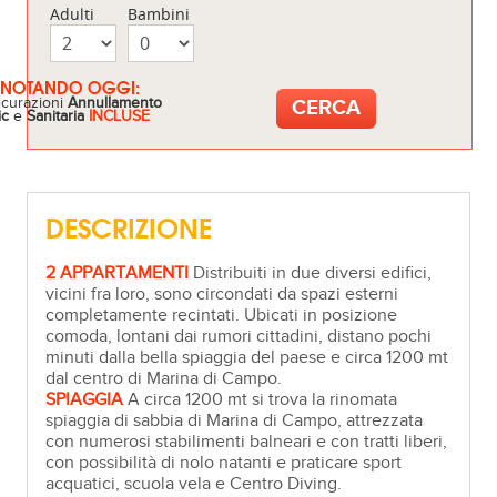
Adulti
Bambini
ENOTANDO OGGI:
icurazioni
Annullamento
ic
e
Sanitaria
INCLUSE
DESCRIZIONE
2 APPARTAMENTI
Distribuiti in due diversi edifici,
vicini fra loro, sono circondati da spazi esterni
completamente recintati. Ubicati in posizione
comoda, lontani dai rumori cittadini, distano pochi
minuti dalla bella spiaggia del paese e circa 1200 mt
dal centro di Marina di Campo.
SPIAGGIA
A circa 1200 mt si trova la rinomata
spiaggia di sabbia di Marina di Campo, attrezzata
con numerosi stabilimenti balneari e con tratti liberi,
con possibilità di nolo natanti e praticare sport
acquatici, scuola vela e Centro Diving.