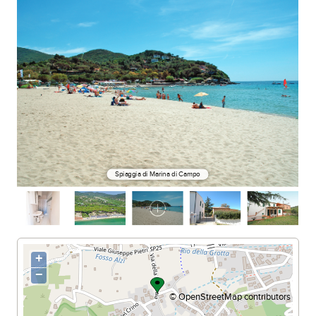
Spiaggia di Marina di Campo
+
−
©
OpenStreetMap
contributors