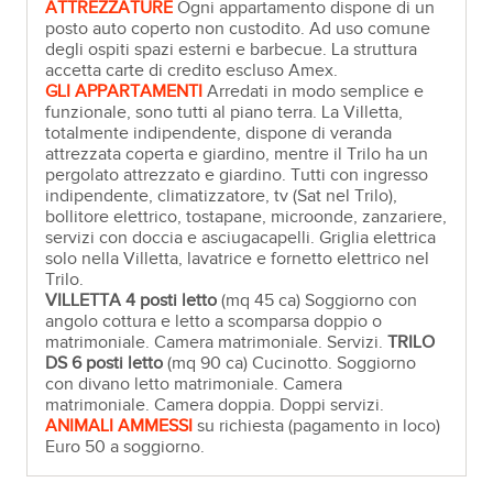
ATTREZZATURE
Ogni appartamento dispone di un
posto auto coperto non custodito. Ad uso comune
degli ospiti spazi esterni e barbecue. La struttura
accetta carte di credito escluso Amex.
GLI APPARTAMENTI
Arredati in modo semplice e
funzionale, sono tutti al piano terra. La Villetta,
totalmente indipendente, dispone di veranda
attrezzata coperta e giardino, mentre il Trilo ha un
pergolato attrezzato e giardino. Tutti con ingresso
indipendente, climatizzatore, tv (Sat nel Trilo),
bollitore elettrico, tostapane, microonde, zanzariere,
servizi con doccia e asciugacapelli. Griglia elettrica
solo nella Villetta, lavatrice e fornetto elettrico nel
Trilo.
VILLETTA 4 posti letto
(mq 45 ca) Soggiorno con
angolo cottura e letto a scomparsa doppio o
matrimoniale. Camera matrimoniale. Servizi.
TRILO
DS 6 posti letto
(mq 90 ca) Cucinotto. Soggiorno
con divano letto matrimoniale. Camera
matrimoniale. Camera doppia. Doppi servizi.
ANIMALI AMMESSI
su richiesta (pagamento in loco)
Euro 50 a soggiorno.