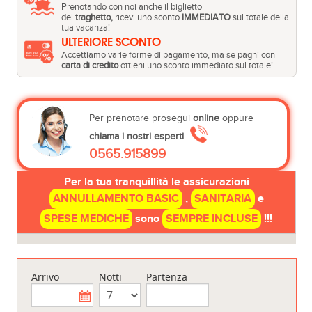
Prenotando con noi anche il biglietto
del
traghetto,
ricevi uno sconto
IMMEDIATO
sul totale della
tua vacanza!
ULTERIORE SCONTO
Accettiamo varie forme di pagamento, ma se paghi con
carta di credito
ottieni uno sconto immediato sul totale!
Per prenotare prosegui
online
oppure
chiama i nostri esperti
0565.915899
Per la tua tranquillità le assicurazioni
ANNULLAMENTO BASIC
,
SANITARIA
e
SPESE MEDICHE
sono
SEMPRE INCLUSE
!!!
Arrivo
Notti
Partenza