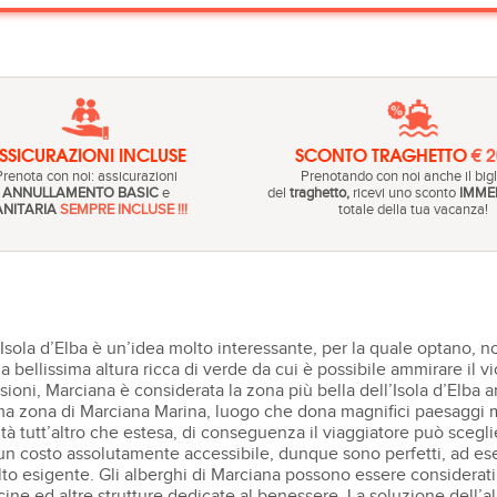
SSICURAZIONI INCLUSE
SCONTO TRAGHETTO
€ 
Prenota con noi: assicurazioni
Prenotando con noi anche il bigl
ANNULLAMENTO BASIC
e
del
traghetto,
ricevi uno sconto
IMME
ANITARIA
SEMPRE INCLUSE !!!
totale della tua vacanza!
Isola d’Elba è un’idea molto interessante, per la quale optano, no
bellissima altura ricca di verde da cui è possibile ammirare il vic
nsioni, Marciana è considerata la zona più bella dell’Isola d’Elba 
ima zona di Marciana Marina, luogo che dona magnifici paesaggi m
à tutt’altro che estesa, di conseguenza il viaggiatore può scegli
 costo assolutamente accessibile, dunque sono perfetti, ad esemp
to esigente. Gli alberghi di Marciana possono essere considerati, a
iscine ed altre strutture dedicate al benessere. La soluzione dell