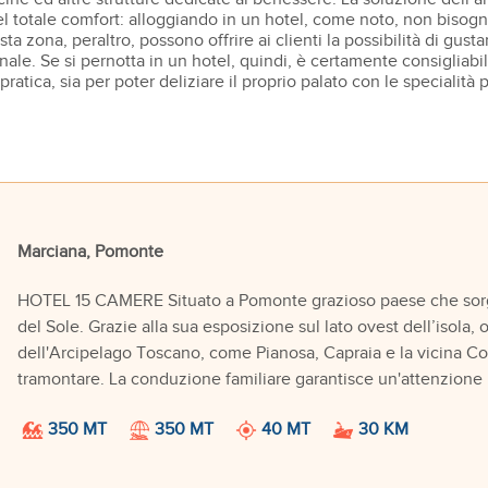
el totale comfort: alloggiando in un hotel, come noto, non bisogn
esta zona, peraltro, possono offrire ai clienti la possibilità di gus
ionale. Se si pernotta in un hotel, quindi, è certamente consiglia
ca, sia per poter deliziare il proprio palato con le specialità pre
Marciana, Pomonte
HOTEL 15 CAMERE Situato a Pomonte grazioso paese che sorge
del Sole. Grazie alla sua esposizione sul lato ovest dell’isola,
dell'Arcipelago Toscano, come Pianosa, Capraia e la vicina Cor
tramontare. La conduzione familiare garantisce un'attenzione uni
350 MT
350 MT
40 MT
30 KM