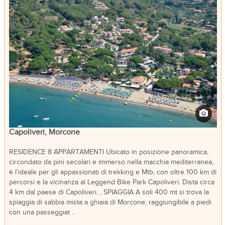
Capoliveri, Morcone
RESIDENCE 8 APPARTAMENTI Ubicato in posizione panoramica,
circondato da pini secolari e immerso nella macchia mediterranea,
è l’ideale per gli appassionati di trekking e Mtb, con oltre 100 km di
percorsi e la vicinanza al Leggend Bike Park Capoliveri. Dista circa
4 km dal paese di Capoliveri. , SPIAGGIA A soli 400 mt si trova la
spiaggia di sabbia mista a ghiaia di Morcone, raggiungibile a piedi
con una passeggiat ..