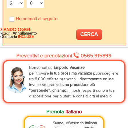
Ho animali al seguito
OTANDO OGGI:
razioni
Annullamento
e
Sanitaria
INCLUSE
Preventivi e prenotazioni
0565.915899
Benvenuti su
Emporio Vacanze
per trovare
la tua prossima vacanza
puoi scegliere
tra 8.000 offerte prenotabili
direttamente online
.
Invece se gradisci
una procedura più
"personale"...chiamaci!
I nostri esperti sono a tua
disposizione per aiutarti e consigliarti al meglio
Prenota
italiano
Siamo un'azienda
italiana