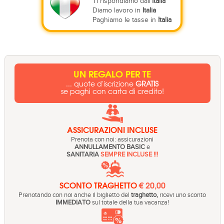
Ti rispondiamo dall'
Italia
Diamo lavoro in
Italia
Paghiamo le tasse in
Italia
UN REGALO PER TE
... quote d'iscrizione
GRATIS
se paghi con carta di credito!
ASSICURAZIONI INCLUSE
Prenota con noi: assicurazioni
ANNULLAMENTO BASIC
e
SANITARIA
SEMPRE INCLUSE !!!
SCONTO TRAGHETTO
€ 20,00
Prenotando con noi anche il biglietto del
traghetto,
ricevi uno sconto
IMMEDIATO
sul totale della tua vacanza!