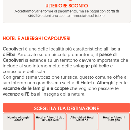
ULTERIORE SCONTO
Accettiamo varie forme di pagamento, ma se paghi con
carta di
credito
ottieni uno sconto immediato sul totale!
HOTEL E ALBERGHI CAPOLIVERI
Capoliveri
è una delle località più caratteristiche all'
Isola
d'Elba
. Arroccato su un piccolo promontorio, il
paese di
Capoliveri
si estende su un territorio davvero importante che
include al suo interno molte delle
spiagge più belle
e
conosciute dell'isola.
Con grandissima vocazione turistica, questo comune offre al
suo interno una grandissima scelta di
Hotel
e
Alberghi
per le
vacanze delle famiglie e coppie
che vogliono passare le
vacanze all'Elba
all'insegna della natura.
SCEGLI LA TUA DESTINAZIONE
Hotel e Alberghi
Hotel e Alberghi Lido
Alberghi ed Hotel
Hotel e Alberghi
Lacona
di Capoliveri
Morcone
Naregno