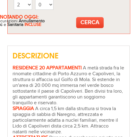
ENOTANDO OGGI:
icurazioni
Annullamento
ic
e
Sanitaria
INCLUSE
DESCRIZIONE
RESIDENCE 20 APPARTAMENTI
A metà strada fra le
rinomate cittadine di Porto Azzurro e Capoliveri, la
struttura si affaccia sul Golfo di Mola. Si estende in
un'area di 20.000 mq immersa nel verde bosco
sottostante il paese di Capoliveri. Ben divisi tra loro,
gli appartamenti garantiscono un soggiorno
tranquillo e riservato.
SPIAGGIA
A circa 1,5 km dalla struttura si trova la
spiaggia di sabbia di Naregno, attrezzata e
particolarmente adatta a nuclei familiari, mentre il
Lido di Capoliveri dista circa 2,5 km. Attracco
natanti nelle vicinanze.