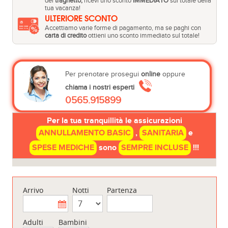
del
traghetto,
ricevi uno sconto
IMMEDIATO
sul totale della
tua vacanza!
ULTERIORE SCONTO
Accettiamo varie forme di pagamento, ma se paghi con
carta di credito
ottieni uno sconto immediato sul totale!
Per prenotare prosegui
online
oppure
chiama i nostri esperti
0565.915899
Per la tua tranquillità le assicurazioni
ANNULLAMENTO BASIC
,
SANITARIA
e
SPESE MEDICHE
sono
SEMPRE INCLUSE
!!!
Arrivo
Notti
Partenza
Adulti
Bambini