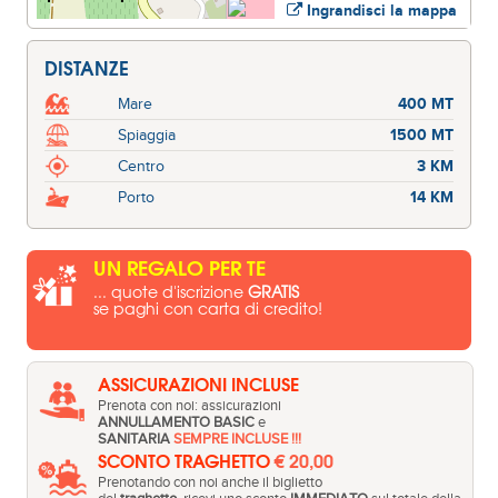
Ingrandisci la mappa
DISTANZE
Mare
400 MT
Spiaggia
1500 MT
Centro
3 KM
Porto
14 KM
UN REGALO PER TE
... quote d'iscrizione
GRATIS
se paghi con carta di credito!
ASSICURAZIONI INCLUSE
Prenota con noi: assicurazioni
ANNULLAMENTO BASIC
e
SANITARIA
SEMPRE INCLUSE !!!
SCONTO TRAGHETTO
€ 20,00
Prenotando con noi anche il biglietto