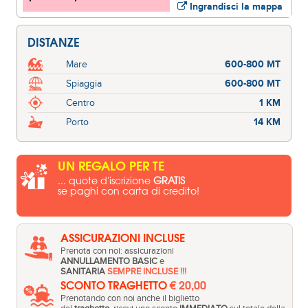
Ingrandisci la mappa
DISTANZE
Mare
600-800 MT
Spiaggia
600-800 MT
Centro
1 KM
Porto
14 KM
UN REGALO PER TE
... quote d'iscrizione
GRATIS
se paghi con carta di credito!
ASSICURAZIONI INCLUSE
Prenota con noi: assicurazioni
ANNULLAMENTO BASIC
e
SANITARIA
SEMPRE INCLUSE !!!
SCONTO TRAGHETTO
€ 20,00
Prenotando con noi anche il biglietto