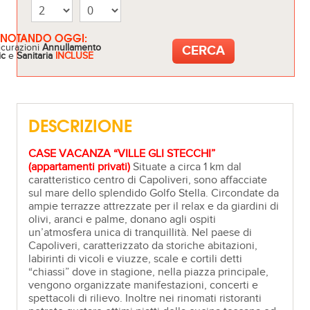
ENOTANDO OGGI:
icurazioni
Annullamento
ic
e
Sanitaria
INCLUSE
DESCRIZIONE
CASE VACANZA “VILLE GLI STECCHI”
(appartamenti privati)
Situate a circa 1 km dal
caratteristico centro di Capoliveri, sono affacciate
sul mare dello splendido Golfo Stella. Circondate da
ampie terrazze attrezzate per il relax e da giardini di
olivi, aranci e palme, donano agli ospiti
un’atmosfera unica di tranquillità. Nel paese di
Capoliveri, caratterizzato da storiche abitazioni,
labirinti di vicoli e viuzze, scale e cortili detti
“chiassi” dove in stagione, nella piazza principale,
vengono organizzate manifestazioni, concerti e
spettacoli di rilievo. Inoltre nei rinomati ristoranti