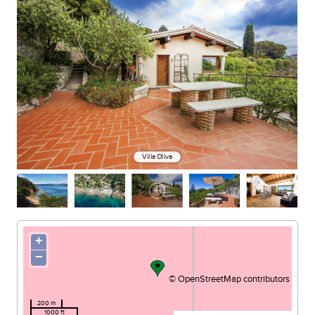
Villa Oliva
+
−
©
OpenStreetMap
contributors
200 m
1000 ft