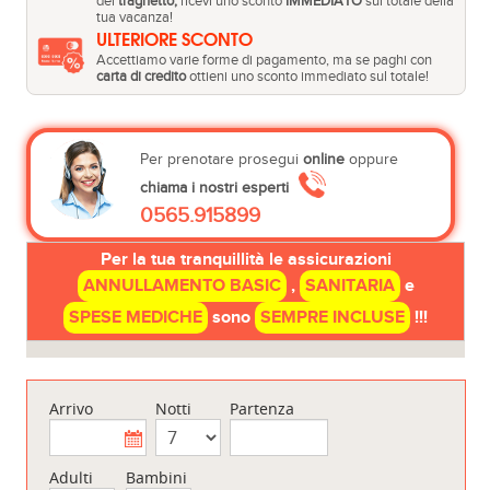
del
traghetto,
ricevi uno sconto
IMMEDIATO
sul totale della
tua vacanza!
ULTERIORE SCONTO
Accettiamo varie forme di pagamento, ma se paghi con
carta di credito
ottieni uno sconto immediato sul totale!
Per prenotare prosegui
online
oppure
chiama i nostri esperti
0565.915899
Per la tua tranquillità le assicurazioni
ANNULLAMENTO BASIC
,
SANITARIA
e
SPESE MEDICHE
sono
SEMPRE INCLUSE
!!!
Arrivo
Notti
Partenza
Adulti
Bambini