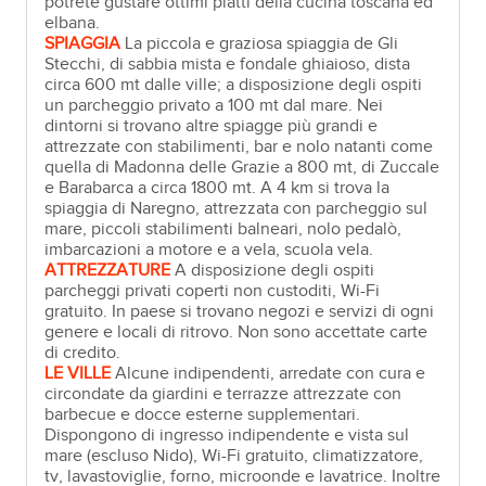
potrete gustare ottimi piatti della cucina toscana ed
elbana.
SPIAGGIA
La piccola e graziosa spiaggia de Gli
Stecchi, di sabbia mista e fondale ghiaioso, dista
circa 600 mt dalle ville; a disposizione degli ospiti
un parcheggio privato a 100 mt dal mare. Nei
dintorni si trovano altre spiagge più grandi e
attrezzate con stabilimenti, bar e nolo natanti come
quella di Madonna delle Grazie a 800 mt, di Zuccale
e Barabarca a circa 1800 mt. A 4 km si trova la
spiaggia di Naregno, attrezzata con parcheggio sul
mare, piccoli stabilimenti balneari, nolo pedalò,
imbarcazioni a motore e a vela, scuola vela.
ATTREZZATURE
A disposizione degli ospiti
parcheggi privati coperti non custoditi, Wi-Fi
gratuito. In paese si trovano negozi e servizi di ogni
genere e locali di ritrovo. Non sono accettate carte
di credito.
LE VILLE
Alcune indipendenti, arredate con cura e
circondate da giardini e terrazze attrezzate con
barbecue e docce esterne supplementari.
Dispongono di ingresso indipendente e vista sul
mare (escluso Nido), Wi-Fi gratuito, climatizzatore,
tv, lavastoviglie, forno, microonde e lavatrice. Inoltre