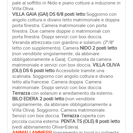
pale al soffitto in Nido e piano cotture a induzione in
Villa Oliva.
VILLA
GAIA (GAI)
DS 6/8 posti letto
Soggiorno con
angolo cottura e divano letto matrimoniale e doppia
porta finestra. Camera matrimoniale con porta
finestra. Due camere doppie o matrimoniali con
porta finestra. Doppi servizi con box doccia.
Veranda attrezzata con giardino e solarium. (7°/8°
letto con supplemento). Camera
NIDO
2 posti letto
(non vendibile singolarmente, da abbinare
obbligatoriamente a Gaia). Composta da camera
matrimoniale e servizi con box doccia.
VILLA
OLIVA
(OLI)
DS 6 posti letto
Accessibile tramite una
scalinata. Soggiorno con angolo cottura e divano
letto alla francese. Camera doppia. Camera
matrimoniale. Doppi servizi con box doccia.
Terrazza
con solarium e arredamento da esterno.
BILO
EDERA
2 posti letto
(non vendibile
singolarmente, da abbinare obbligatoriamente a
Villa Oliva). Soggiorno. Camera matrimoniale.
Servizi con box doccia.
Terrazza
coperta con
piccola cucina esterna.
PENTA
TS (OLE)
8 posti letto
(vedi abbinamento Oliva+Edera).
ANIMALI AMMESSI
(pagamento in loco) su richiesta