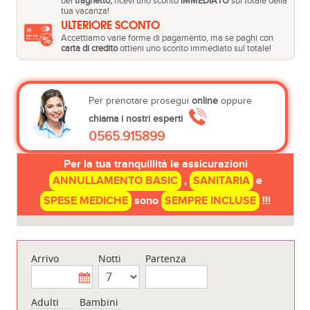
del
traghetto,
ricevi uno sconto
IMMEDIATO
sul totale della
tua vacanza!
ULTERIORE SCONTO
Accettiamo varie forme di pagamento, ma se paghi con
carta di credito
ottieni uno sconto immediato sul totale!
Per prenotare prosegui
online
oppure
chiama i nostri esperti
0565.915899
Per la tua tranquillità le assicurazioni
ANNULLAMENTO BASIC
,
SANITARIA
e
SPESE MEDICHE
sono
SEMPRE INCLUSE
!!!
Arrivo
Notti
Partenza
Adulti
Bambini