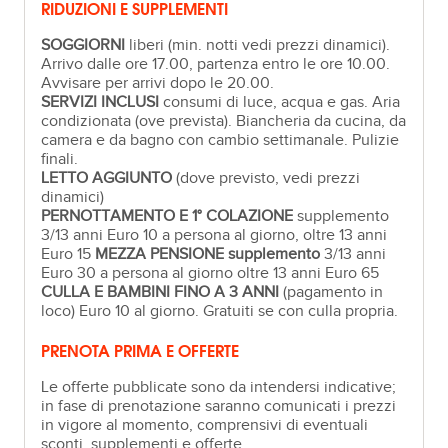
RIDUZIONI E SUPPLEMENTI
SOGGIORNI
liberi (min. notti vedi prezzi dinamici).
Arrivo dalle ore 17.00, partenza entro le ore 10.00.
Avvisare per arrivi dopo le 20.00.
SERVIZI INCLUSI
consumi di luce, acqua e gas. Aria
condizionata (ove prevista). Biancheria da cucina, da
camera e da bagno con cambio settimanale. Pulizie
finali.
LETTO AGGIUNTO
(dove previsto, vedi prezzi
dinamici)
PERNOTTAMENTO E 1° COLAZIONE
supplemento
3/13 anni Euro 10 a persona al giorno, oltre 13 anni
Euro 15
MEZZA PENSIONE supplemento
3/13 anni
Euro 30 a persona al giorno oltre 13 anni Euro 65
CULLA E BAMBINI FINO A 3 ANNI
(pagamento in
loco) Euro 10 al giorno. Gratuiti se con culla propria.
PRENOTA PRIMA E OFFERTE
Le offerte pubblicate sono da intendersi indicative;
in fase di prenotazione saranno comunicati i prezzi
in vigore al momento, comprensivi di eventuali
sconti, supplementi e offerte.