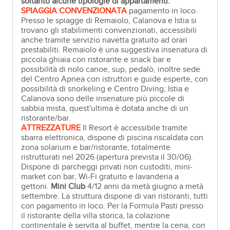
soltanto alcune tipologie di appartamenti.
SPIAGGIA CONVENZIONATA
pagamento in loco.
Presso le spiagge di Remaiolo, Calanova e Istia si
trovano gli stabilimenti convenzionati, accessibili
anche tramite servizio navetta gratuito ad orari
prestabiliti. Remaiolo è una suggestiva insenatura di
piccola ghiaia con ristorante e snack bar e
possibilità di nolo canoe, sup, pedalò, inoltre sede
del Centro Apnea con istruttori e guide esperte, con
possibilità di snorkeling e Centro Diving; Istia e
Calanova sono delle insenature più piccole di
sabbia mista, quest'ultima è dotata anche di un
ristorante/bar.
ATTREZZATURE
Il Resort è accessibile tramite
sbarra elettronica, dispone di piscina riscaldata con
zona solarium e bar/ristorante, totalmente
ristrutturati nel 2026 (apertura prevista il 30/06).
Dispone di parcheggi privati non custoditi, mini-
market con bar, Wi-Fi gratuito e lavanderia a
gettoni.
Mini Club
4/12 anni da metà giugno a metà
settembre. La struttura dispone di vari ristoranti, tutti
con pagamento in loco. Per la Formula Pasti presso
il ristorante della villa storica, la colazione
continentale è servita al buffet, mentre la cena, con