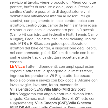
servizio al tavolo, viene proposto un Menù con due
portate, buffet di verdure e dolci, acqua. Presso la
cantina d'autore possibilità di degustazione vini
dell'azienda vitivinicola interna al Resort. Per gli
sportivi, con pagamento in loco: centro ippico con
istruttori, centro yoga, campi da tennis in terra rossa
e sintetici con corsi di avviamento per i più piccoli
(Camp Fit con istruttori federali e Piatti Tennis Camp
a luglio), Padel, palestra, escursioni trekking. Inoltre
nolo MTB e E-Bikes con guide specializzate e
istruttori del bike center, a disposizione degli ospiti,
nel comprensorio, più di 100 km di strade con bike
park e single track. La struttura accetta carte di
credito.
LE VILLE
Tutte indipendenti, con ampi spazi esterni
coperti e attrezzati, dispongono di climatizzatore,
ingresso indipendente, Wi-Fi gratuito, barbecue,
frigo a colonna e servizi con box doccia. Alcune con
lavastoviglie, lavatrice, forno, microonde.
Villa Lentisco (LEN)/Villa Mirto (MIR)
2/3 posti
letto
Soggiorno con angolo cottura e divano letto
singolo. Camera matrimoniale. Servizi. (3° letto con
supplemento).
Villa Ginepro (GNP)/Villa Ginestra
(GIN)
DS 4/5 posti letto
Cucinotto. Soggiorno con