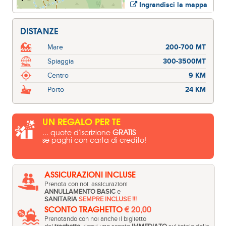
Ingrandisci la mappa
DISTANZE
Mare
200-700 MT
Spiaggia
300-3500MT
Centro
9 KM
Porto
24 KM
UN REGALO PER TE
... quote d'iscrizione
GRATIS
se paghi con carta di credito!
ASSICURAZIONI INCLUSE
Prenota con noi: assicurazioni
ANNULLAMENTO BASIC
e
SANITARIA
SEMPRE INCLUSE !!!
SCONTO TRAGHETTO
€ 20,00
Prenotando con noi anche il biglietto