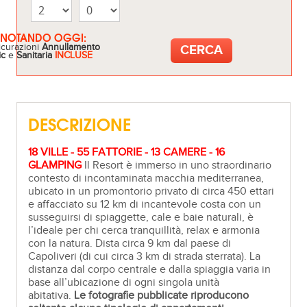
ENOTANDO OGGI:
icurazioni
Annullamento
ic
e
Sanitaria
INCLUSE
DESCRIZIONE
18 VILLE - 55 FATTORIE - 13 CAMERE - 16
GLAMPING
Il Resort è immerso in uno straordinario
contesto di incontaminata macchia mediterranea,
ubicato in un promontorio privato di circa 450 ettari
e affacciato su 12 km di incantevole costa con un
susseguirsi di spiaggette, cale e baie naturali, è
l’ideale per chi cerca tranquillità, relax e armonia
con la natura. Dista circa 9 km dal paese di
Capoliveri (di cui circa 3 km di strada sterrata). La
distanza dal corpo centrale e dalla spiaggia varia in
base all’ubicazione di ogni singola unità
abitativa.
Le fotografie pubblicate riproducono