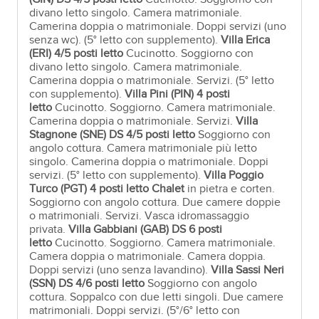
divano letto singolo. Camera matrimoniale.
Camerina doppia o matrimoniale. Doppi servizi (uno
senza wc). (5° letto con supplemento).
Villa Erica
(ERI)
4/5 posti letto
Cucinotto. Soggiorno con
divano letto singolo. Camera matrimoniale.
Camerina doppia o matrimoniale. Servizi. (5° letto
con supplemento).
Villa Pini (PIN)
4 p
osti
letto
Cucinotto. Soggiorno. Camera matrimoniale.
Camerina doppia o matrimoniale. Servizi.
Villa
Stagnone (SNE)
DS 4/5 posti letto
Soggiorno con
angolo cottura. Camera matrimoniale più letto
singolo. Camerina doppia o matrimoniale. Doppi
servizi. (5° letto con supplemento).
Villa Poggio
Turco (PGT)
4 posti letto Chalet
in pietra e corten.
Soggiorno con angolo cottura. Due camere doppie
o matrimoniali. Servizi. Vasca idromassaggio
privata.
Villa Gabbiani (GAB)
DS 6 posti
letto
Cucinotto. Soggiorno. Camera matrimoniale.
Camera doppia o matrimoniale. Camera doppia.
Doppi servizi (uno senza lavandino).
Villa Sassi Neri
(SSN)
DS 4/6 posti letto
Soggiorno con angolo
cottura. Soppalco con due letti singoli. Due camere
matrimoniali. Doppi servizi. (5°/6° letto con