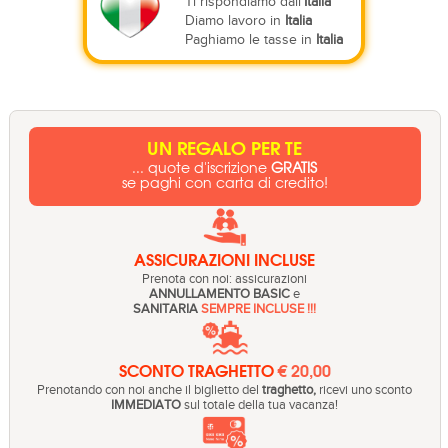
Ti rispondiamo dall'
Italia
Diamo lavoro in
Italia
Paghiamo le tasse in
Italia
UN REGALO PER TE
... quote d'iscrizione
GRATIS
se paghi con carta di credito!
ASSICURAZIONI INCLUSE
Prenota con noi: assicurazioni
ANNULLAMENTO BASIC
e
SANITARIA
SEMPRE INCLUSE !!!
SCONTO TRAGHETTO
€ 20,00
Prenotando con noi anche il biglietto del
traghetto,
ricevi uno sconto
IMMEDIATO
sul totale della tua vacanza!