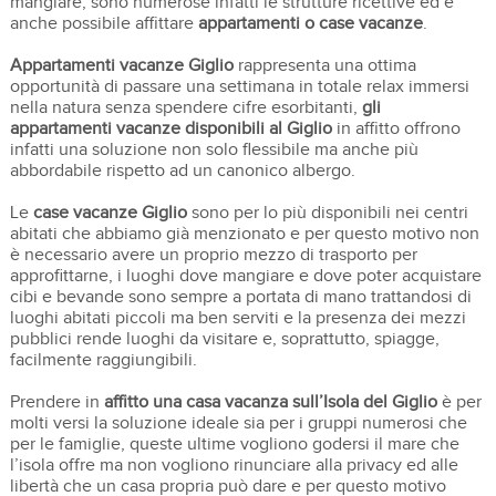
mangiare, sono numerose infatti le strutture ricettive ed è
anche possibile affittare
appartamenti o case vacanze
.
Appartamenti vacanze Giglio
rappresenta una ottima
opportunità di passare una settimana in totale relax immersi
nella natura senza spendere cifre esorbitanti,
gli
appartamenti vacanze disponibili al Giglio
in affitto offrono
infatti una soluzione non solo flessibile ma anche più
abbordabile rispetto ad un canonico albergo.
Le
case vacanze Giglio
sono per lo più disponibili nei centri
abitati che abbiamo già menzionato e per questo motivo non
è necessario avere un proprio mezzo di trasporto per
approfittarne, i luoghi dove mangiare e dove poter acquistare
cibi e bevande sono sempre a portata di mano trattandosi di
luoghi abitati piccoli ma ben serviti e la presenza dei mezzi
pubblici rende luoghi da visitare e, soprattutto, spiagge,
facilmente raggiungibili.
Prendere in
affitto una casa vacanza sull’Isola del Giglio
è per
molti versi la soluzione ideale sia per i gruppi numerosi che
per le famiglie, queste ultime vogliono godersi il mare che
l’isola offre ma non vogliono rinunciare alla privacy ed alle
libertà che un casa propria può dare e per questo motivo