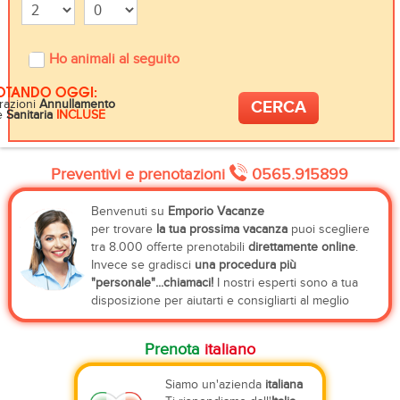
Ho animali al seguito
OTANDO OGGI:
razioni
Annullamento
e
Sanitaria
INCLUSE
Preventivi e prenotazioni
0565.915899
Benvenuti su
Emporio Vacanze
per trovare
la tua prossima vacanza
puoi scegliere
tra 8.000 offerte prenotabili
direttamente online
.
Invece se gradisci
una procedura più
"personale"...chiamaci!
I nostri esperti sono a tua
disposizione per aiutarti e consigliarti al meglio
Prenota
italiano
Siamo un'azienda
italiana