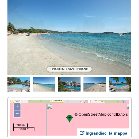
SPIAGGIA DI SAN CIPRIANO
+
−
©
OpenStreetMap
contributors
200 m
1000 ft
Ingrandisci la mappa