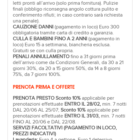
letti pronti all’arrivo (solo prima fornitura). Pulizie
finali (obbligo riconsegna angolo cottura pulito e
conferimento rifiuti; in caso contrario sarà richiesta
una penale).
CAUZIONE DANNI
(pagamento in loco) Euro 300
obbligatoria tramite carta di credito a garanzia.
CULLA E BAMBINI FINO A 2 ANNI
(pagamento in
loco) Euro 15 a settimana, biancheria esclusa.
Gratuiti se con culla propria.
PENALI ANNULLAMENTO
fino a 31 giorni prima
dell’arrivo come da Condizioni Generali, da 30 a 21
giorni 30%, da 20 a 15 giorni 50%, da 14 a 8 giorni
75%, da 7 giorni 100%.
PRENOTA PRIMA E OFFERTE
PRENOTA PRESTO Sconto 10%
applicabile per
prenotazioni effettuate
ENTRO IL 28/02,
min. 7 notti
DAL 20/06 AL 25/07;
Sconto 10%
applicabile per
prenotazioni effettuate
ENTRO IL 31/03,
min. 7 notti
FINO AL 20/06 e DAL 22/08.
SERVIZI FACOLTATIVI (PAGAMENTO IN LOCO,
PREZZI INDICATIVI)
Lavanderia:
Euro 4 a gettone, Euro 1 detersivo