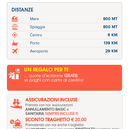
DISTANZE
Mare
800 MT
Spiaggia
800 MT
Centro
6 KM
Porto
139 KM
Aeroporto
29 KM
UN REGALO PER TE
... quote d'iscrizione
GRATIS
se paghi con carta di credito!
ASSICURAZIONI INCLUSE
Prenota con noi: assicurazioni
ANNULLAMENTO BASIC
e
SANITARIA
SEMPRE INCLUSE !!!
SCONTO TRAGHETTO
€ 20,00
Prenotando con noi anche il biglietto