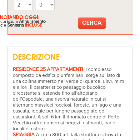
ENOTANDO OGGI:
icurazioni
Annullamento
ic
e
Sanitaria
INCLUSE
DESCRIZIONE
RESIDENCE 25 APPARTAMENTI
Il complesso,
composto da edifici plurifamiliari, sorge sul lato di
una collina immerso nel verde di querce, ulivi, mirti
e allori. Il caratteristico paesaggio bucolico
circostante si estende fino all'altopiano
dell'Ospedale, una riserva naturale in cui si
alternano massicci rocciosi, foreste, un lago e una
cascata, ideale per lunghe passeggiate ed
escursioni. A soli 6 km il rinomato centro di Porto
Vecchio offre numerosi negozi, ristoranti, bar e
locali di ristoro.
SPIAGGIA
A circa 800 mt dalla struttura si trova la