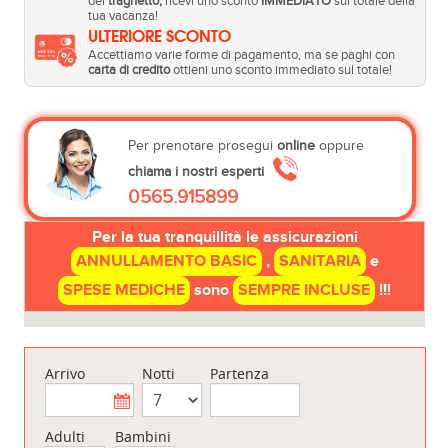
del
traghetto,
ricevi uno sconto
IMMEDIATO
sul totale della
tua vacanza!
ULTERIORE SCONTO
Accettiamo varie forme di pagamento, ma se paghi con
carta di credito
ottieni uno sconto immediato sul totale!
Per prenotare prosegui
online
oppure
chiama i nostri esperti
0565.915899
Per la tua tranquillità le assicurazioni
ANNULLAMENTO BASIC
,
SANITARIA
e
SPESE MEDICHE
sono
SEMPRE INCLUSE
!!!
Arrivo
Notti
Partenza
Adulti
Bambini