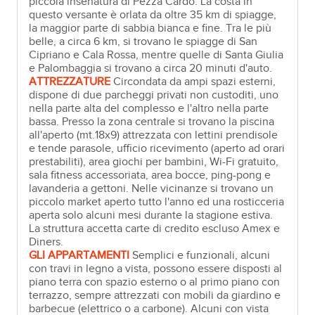
piccola insenatura di Pezza Cardo. La costa in
questo versante è orlata da oltre 35 km di spiagge,
la maggior parte di sabbia bianca e fine. Tra le più
belle, a circa 6 km, si trovano le spiagge di San
Cipriano e Cala Rossa, mentre quelle di Santa Giulia
e Palombaggia si trovano a circa 20 minuti d'auto.
ATTREZZATURE
Circondata da ampi spazi esterni,
dispone di due parcheggi privati non custoditi, uno
nella parte alta del complesso e l'altro nella parte
bassa. Presso la zona centrale si trovano la piscina
all'aperto (mt.18x9) attrezzata con lettini prendisole
e tende parasole, ufficio ricevimento (aperto ad orari
prestabiliti), area giochi per bambini, Wi-Fi gratuito,
sala fitness accessoriata, area bocce, ping-pong e
lavanderia a gettoni. Nelle vicinanze si trovano un
piccolo market aperto tutto l'anno ed una rosticceria
aperta solo alcuni mesi durante la stagione estiva.
La struttura accetta carte di credito escluso Amex e
Diners.
GLI APPARTAMENTI
Semplici e funzionali, alcuni
con travi in legno a vista, possono essere disposti al
piano terra con spazio esterno o al primo piano con
terrazzo, sempre attrezzati con mobili da giardino e
barbecue (elettrico o a carbone). Alcuni con vista