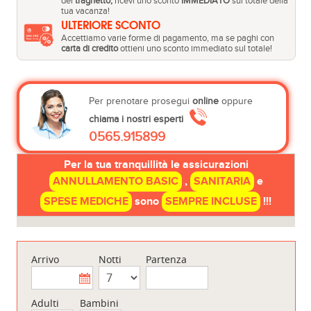
del
traghetto,
ricevi uno sconto
IMMEDIATO
sul totale della
tua vacanza!
ULTERIORE SCONTO
Accettiamo varie forme di pagamento, ma se paghi con
carta di credito
ottieni uno sconto immediato sul totale!
Per prenotare prosegui
online
oppure
chiama i nostri esperti
0565.915899
Per la tua tranquillità le assicurazioni
ANNULLAMENTO BASIC
,
SANITARIA
e
SPESE MEDICHE
sono
SEMPRE INCLUSE
!!!
Arrivo
Notti
Partenza
Adulti
Bambini