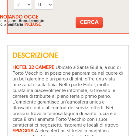
ENOTANDO OGGI:
icurazioni
Annullamento
ic
e
Sanitaria
INCLUSE
DESCRIZIONE
HOTEL 32 CAMERE
Ubicato a Santa Giulia, a sud di
Porto Vecchio, in posizione panoramica nel cuore di
un bel giardino e un parco di pini, offre una vista
mozzafiato sulla baia. Nella parte Hotel, molto
curata ma piacevolmente informale, si trovano le
camere distribuite al piano terra o primo piano.
L’ambiente garantisce un’atmosfera unica e
rilassante unita al comfort dei servizi offerti. Nei
pressi si trova la famosa laguna di Santa Lucia e a
circa 8 km l’animata Porto Vecchio con i suoi
caratteristici negozietti, ristoranti e locali di ritrovo.
SPIAGGIA
A circa 450 mt si trova la magnifica