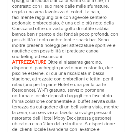
spiaggia di sabbia bianca di Santa Giulia che, in
contrasto con il suo mare dalle mille sfumature,
regala una vera tavolozza di colori. La baia,
facilmente raggiungibile con agevole sentiero
pedonale ombreggiato, è una delle più note della
Corsica ed offre un vasto golfo di sottile sabbia
bianca ben riparato e dai fondali poco profondi, con
possibilità di nolo ombrelloni e snack bar. Sono
inoltre presenti noleggi per attrezzature sportive e
nautiche con possibilità di praticare canoa,
snorkeling ed escursioni.
ATTREZZATURE
Oltre al rilassante giardino,
dispone di parcheggio privato non custodito, due
piscine esterne, di cui una riscaldata in bassa
stagione, attrezzate con ombrelloni e lettini per il
relax (una per la parte Hotel e una per la parte
Residence), Wi-Fi gratuito, servizio portineria
notturna e locale deposito bagagli con fasciatoio.
Prima colazione continentale al buffet servita sulla
terrazza da cui godere di un bellissima vista, mentre
la cena, con servizio al tavolo, si svolge presso il
ristorante dell’Hotel Moby Dick (stessa gestione)
ubicato a circa 2 km dalla struttura. A disposizione
dei clienti locale lavanderia con lavatrice e