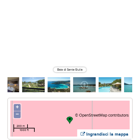
Spiaggia di Santa Giulia
Baia di Santa Giulia
+
−
©
OpenStreetMap
contributors
200 m
1000 ft
Ingrandisci la mappa