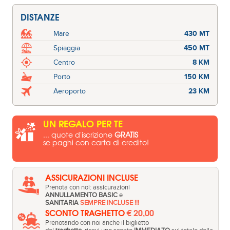
DISTANZE
Mare
430 MT
Spiaggia
450 MT
Centro
8 KM
Porto
150 KM
Aeroporto
23 KM
UN REGALO PER TE
... quote d'iscrizione
GRATIS
se paghi con carta di credito!
ASSICURAZIONI INCLUSE
Prenota con noi: assicurazioni
ANNULLAMENTO BASIC
e
SANITARIA
SEMPRE INCLUSE !!!
SCONTO TRAGHETTO
€ 20,00
Prenotando con noi anche il biglietto