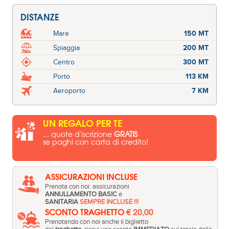
DISTANZE
Mare
150 MT
Spiaggia
200 MT
Centro
300 MT
Porto
113 KM
Aeroporto
7 KM
UN REGALO PER TE
... quote d'iscrizione
GRATIS
se paghi con carta di credito!
ASSICURAZIONI INCLUSE
Prenota con noi: assicurazioni
ANNULLAMENTO BASIC
e
SANITARIA
SEMPRE INCLUSE !!!
SCONTO TRAGHETTO
€ 20,00
Prenotando con noi anche il biglietto