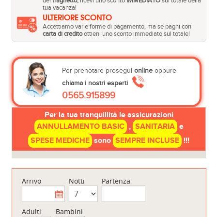
del
traghetto,
ricevi uno sconto
IMMEDIATO
sul totale della
tua vacanza!
ULTERIORE SCONTO
Accettiamo varie forme di pagamento, ma se paghi con
carta di credito
ottieni uno sconto immediato sul totale!
Per prenotare prosegui
online
oppure
chiama i nostri esperti
0565.915899
Per la tua tranquillità le assicurazioni
ANNULLAMENTO BASIC
,
SANITARIA
e
SPESE MEDICHE
sono
SEMPRE INCLUSE
!!!
Arrivo
Notti
Partenza
Adulti
Bambini