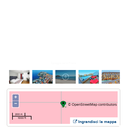
Spiaggia de la Pineta
+
−
©
OpenStreetMap
contributors
200 m
1000 ft
Ingrandisci la mappa