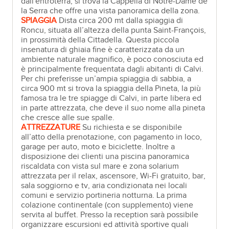
dall'entroterra, si trova la Cappella di Notre-Dame de
la Serra che offre una vista panoramica della zona.
SPIAGGIA
Dista circa 200 mt dalla spiaggia di
Roncu, situata all’altezza della punta Saint-François,
in prossimità della Cittadella. Questa piccola
insenatura di ghiaia fine è caratterizzata da un
ambiente naturale magnifico, è poco conosciuta ed
è principalmente frequentata dagli abitanti di Calvi.
Per chi preferisse un’ampia spiaggia di sabbia, a
circa 900 mt si trova la spiaggia della Pineta, la più
famosa tra le tre spiagge di Calvi, in parte libera ed
in parte attrezzata, che deve il suo nome alla pineta
che cresce alle sue spalle.
ATTREZZATURE
Su richiesta e se disponibile
all’atto della prenotazione, con pagamento in loco,
garage per auto, moto e biciclette. Inoltre a
disposizione dei clienti una piscina panoramica
riscaldata con vista sul mare e zona solarium
attrezzata per il relax, ascensore, Wi-Fi gratuito, bar,
sala soggiorno e tv, aria condizionata nei locali
comuni e servizio portineria notturna. La prima
colazione continentale (con supplemento) viene
servita al buffet. Presso la reception sarà possibile
organizzare escursioni ed attività sportive quali