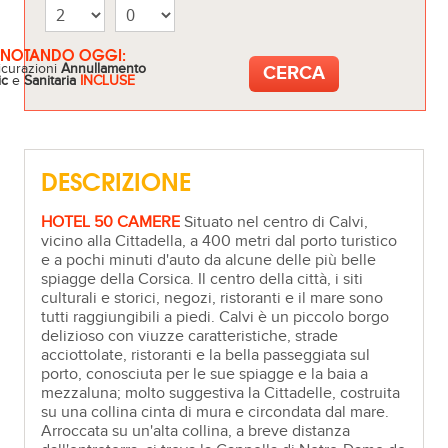
ENOTANDO OGGI:
icurazioni
Annullamento
ic
e
Sanitaria
INCLUSE
DESCRIZIONE
HOTEL 50 CAMERE
Situato nel centro di Calvi,
vicino alla Cittadella, a 400 metri dal porto turistico
e a pochi minuti d'auto da alcune delle più belle
spiagge della Corsica. Il centro della città, i siti
culturali e storici, negozi, ristoranti e il mare sono
tutti raggiungibili a piedi. Calvi è un piccolo borgo
delizioso con viuzze caratteristiche, strade
acciottolate, ristoranti e la bella passeggiata sul
porto, conosciuta per le sue spiagge e la baia a
mezzaluna; molto suggestiva la Cittadelle, costruita
su una collina cinta di mura e circondata dal mare.
Arroccata su un'alta collina, a breve distanza