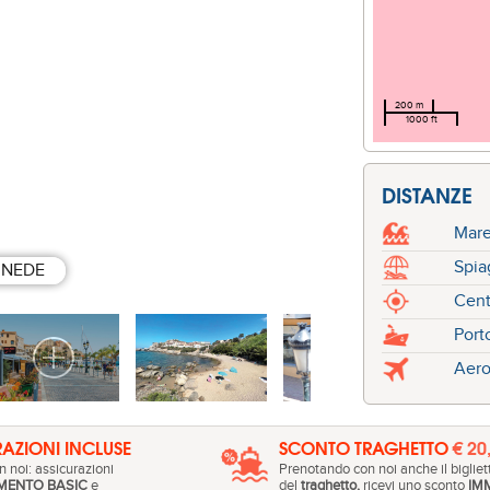
200 m
1000 ft
DISTANZE
Mar
Spia
INEDE
Cent
Port
Aero
AZIONI INCLUSE
SCONTO TRAGHETTO
€ 20
 noi: assicurazioni
Prenotando con noi anche il bigliet
MENTO BASIC
e
del
traghetto,
ricevi uno sconto
IM