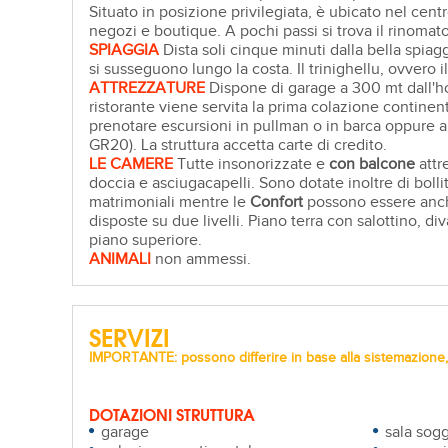
Situato in posizione privilegiata, è ubicato nel centr
negozi e boutique. A pochi passi si trova il rinomat
SPIAGGIA
Dista soli cinque minuti dalla bella spiag
si susseguono lungo la costa. Il trinighellu, ovvero
ATTREZZATURE
Dispone di garage a 300 mt dall'hote
ristorante viene servita la prima colazione continental
prenotare escursioni in pullman o in barca oppure a 
GR20). La struttura accetta carte di credito.
LE CAMERE
Tutte insonorizzate e
con balcone
attr
doccia e asciugacapelli. Sono dotate inoltre di bolli
matrimoniali mentre le
Confort
possono essere anche
disposte su due livelli. Piano terra con salottino, 
piano superiore.
ANIMALI
non ammessi.
SERVIZI
IMPORTANTE: possono differire in base alla sistemazione, 
DOTAZIONI STRUTTURA
garage
sala sogg