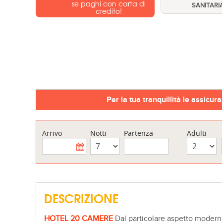
se paghi con carta di
SANITARI
credito!
Per la tua tranquillità le assicur
Arrivo
Notti
Partenza
Adulti
DESCRIZIONE
HOTEL 20 CAMERE
Dal particolare aspetto moderno