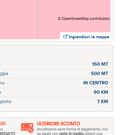
©
OpenStreetMap
contributors
Ingrandisci la mappa
e
150 MT
ggia
500 MT
CALETTA DI RONCU
ro
IN CENTRO
o
90 KM
porto
7 KM
,00
ULTERIORE SCONTO
to
Accettiamo varie forme di pagamento, ma
MEDIATO
se paghi con
carta di credito
ottieni uno