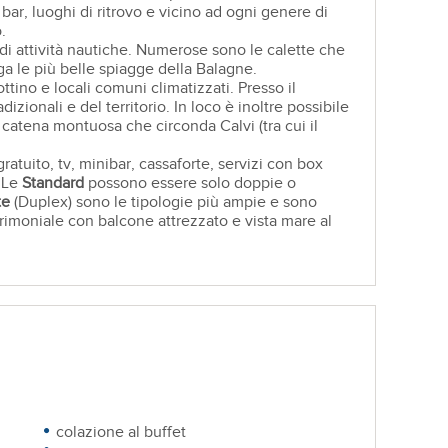
 bar, luoghi di ritrovo e vicino ad ogni genere di
.
e di attività nautiche. Numerose sono le calette che
ga le più belle spiagge della Balagne.
ttino e locali comuni climatizzati. Presso il
izionali e del territorio. In loco è inoltre possibile
 catena montuosa che circonda Calvi (tra cui il
atuito, tv, minibar, cassaforte, servizi con box
. Le
Standard
possono essere solo doppie o
te
(Duplex) sono le tipologie più ampie e sono
trimoniale con balcone attrezzato e vista mare al
colazione al buffet