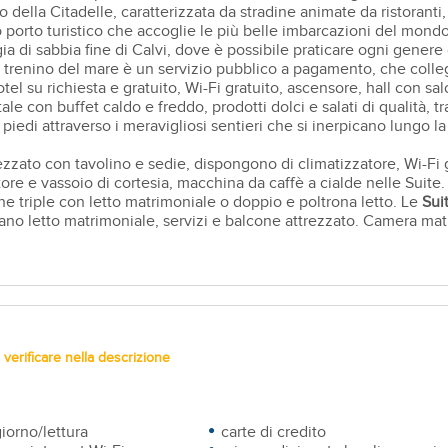
o della Citadelle, caratterizzata da stradine animate da ristoranti,
o porto turistico che accoglie le più belle imbarcazioni del mondo
gia di sabbia fine di Calvi, dove è possibile praticare ogni gener
 il trenino del mare è un servizio pubblico a pagamento, che colle
l su richiesta e gratuito, Wi-Fi gratuito, ascensore, hall con salo
e con buffet caldo e freddo, prodotti dolci e salati di qualità, trad
piedi attraverso i meravigliosi sentieri che si inerpicano lungo la
ezzato con tavolino e sedie, dispongono di climatizzatore, Wi-Fi gr
tore e vassoio di cortesia, macchina da caffè a cialde nelle Suite
 triple con letto matrimoniale o doppio e poltrona letto. Le
Sui
divano letto matrimoniale, servizi e balcone attrezzato. Camera ma
verificare nella descrizione
iorno/lettura
carte di credito