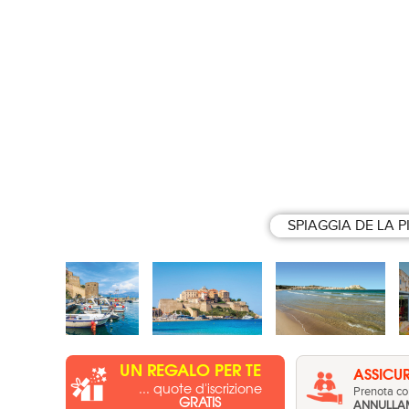
SPIAGGIA DE LA P
UN REGALO PER TE
ASSICUR
... quote d'iscrizione
Prenota con
GRATIS
ANNULLA