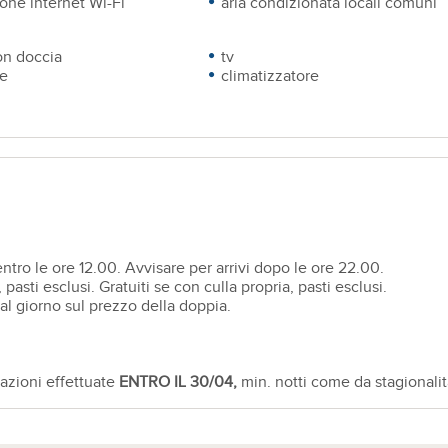
one internet Wi-Fi
aria condizionata locali comuni
on doccia
tv
te
climatizzatore
entro le ore 12.00. Avvisare per arrivi dopo le ore 22.00.
 pasti esclusi. Gratuiti se con culla propria, pasti esclusi.
al giorno sul prezzo della doppia.
azioni effettuate
ENTRO IL 30/04,
min. notti come da stagionali