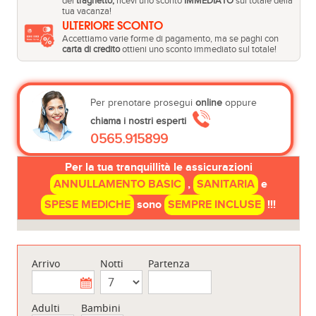
del
traghetto,
ricevi uno sconto
IMMEDIATO
sul totale della
tua vacanza!
ULTERIORE SCONTO
Accettiamo varie forme di pagamento, ma se paghi con
carta di credito
ottieni uno sconto immediato sul totale!
Per prenotare prosegui
online
oppure
chiama i nostri esperti
0565.915899
Per la tua tranquillità le assicurazioni
ANNULLAMENTO BASIC
,
SANITARIA
e
SPESE MEDICHE
sono
SEMPRE INCLUSE
!!!
Arrivo
Notti
Partenza
Adulti
Bambini