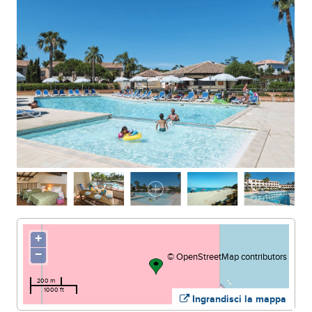
Spiaggia di Marina di Bravone
+
−
©
OpenStreetMap
contributors
200 m
1000 ft
Ingrandisci la mappa