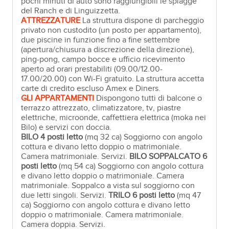
pochi minuti di auto sono raggiungibili le spiagge
del Ranch e di Linguizzetta.
ATTREZZATURE
La struttura dispone di parcheggio
privato non custodito (un posto per appartamento),
due piscine in funzione fino a fine settembre
(apertura/chiusura a discrezione della direzione),
ping-pong, campo bocce e ufficio ricevimento
aperto ad orari prestabiliti (09.00/12.00-
17.00/20.00) con Wi-Fi gratuito. La struttura accetta
carte di credito escluso Amex e Diners.
GLI APPARTAMENTI
Dispongono tutti di balcone o
terrazzo attrezzato, climatizzatore, tv, piastre
elettriche, microonde, caffettiera elettrica (moka nei
Bilo) e servizi con doccia.
BILO 4 posti letto
(mq 32 ca) Soggiorno con angolo
cottura e divano letto doppio o matrimoniale.
Camera matrimoniale. Servizi.
BILO SOPPALCATO 6
posti letto
(mq 54 ca) Soggiorno con angolo cottura
e divano letto doppio o matrimoniale. Camera
matrimoniale. Soppalco a vista sul soggiorno con
due letti singoli. Servizi.
TRILO 6 posti letto
(mq 47
ca) Soggiorno con angolo cottura e divano letto
doppio o matrimoniale. Camera matrimoniale.
Camera doppia. Servizi.