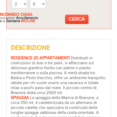
ENOTANDO OGGI:
icurazioni
Annullamento
ic
e
Sanitaria
INCLUSE
DESCRIZIONE
RESIDENCE 20 APPARTAMENTI
Distribuiti in
costruzioni di due o tre piani, si affacciano sul
delizioso giardino fiorito con palme e piante
mediterranee o sulla piscina. A metà strada tra
Bastia e Porto Vecchio, offre un ambiente tranquillo,
ideale per chi vuole vivere una vacanza in totale
relax a pochi passi dal mare. Il piccolo centro di
Bravone dista circa 2500 mt.
SPIAGGIA
La spiaggia della Marina di Bravone, a
circa 350 mt, è caratterizzata da un alternarsi di
piccole calette che spezzano la continuità delle
lunghe spiagge sabbiose della costa orientale. A