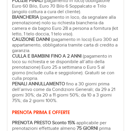
PULIZIE FINALI
(pagamento in loco) obbligatorie
Euro 60 Bilo, Euro 70 Bilo 6 Soppalcato e Trilo
(angolo cottura a cura del cliente).
BIANCHERIA
(pagamento in loco, da segnalare alla
prenotazione) nolo su richiesta biancheria da
camera e da bagno Euro 28 a persona a fornitura (kit
letto, 1 telo doccia, 1 telo viso).
CAUZIONE DANNI
(pagamento in loco) Euro 300 ad
appartamento, obbligatoria tramite carta di credito a
garanzia.
CULLA E BAMBINI FINO A 2 ANNI
(pagamento in
loco su richiesta e se disponibile all’atto della
prenotazione) Euro 25 a settimana o Euro 5 al
giorno (include culla e seggiolone). Gratuiti se con
culla propria.
PENALI ANNULLAMENTO
fino a 30 giorni prima
dell’arrivo come da Condizioni Generali; da 29 a 21
giorni 30%; da 20 a 11 giorni 50%; da 10 a 3 giorni
75%; da 2 giorni 100%.
PRENOTA PRIMA E OFFERTE
PRENOTA PRESTO Sconto 15%
applicabile per
prenotazioni effettuate almeno
75 GIORNI
prima