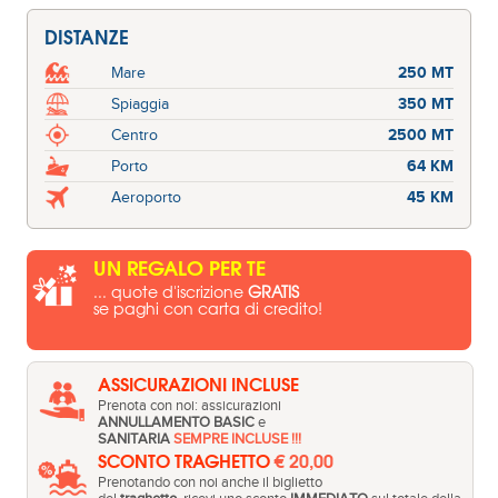
DISTANZE
Mare
250 MT
Spiaggia
350 MT
Centro
2500 MT
Porto
64 KM
Aeroporto
45 KM
UN REGALO PER TE
... quote d'iscrizione
GRATIS
se paghi con carta di credito!
ASSICURAZIONI INCLUSE
Prenota con noi: assicurazioni
ANNULLAMENTO BASIC
e
SANITARIA
SEMPRE INCLUSE !!!
SCONTO TRAGHETTO
€ 20,00
Prenotando con noi anche il biglietto