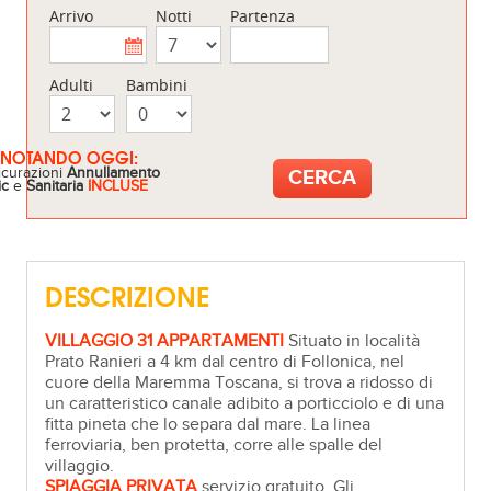
Arrivo
Notti
Partenza
Adulti
Bambini
ENOTANDO OGGI:
icurazioni
Annullamento
ic
e
Sanitaria
INCLUSE
DESCRIZIONE
VILLAGGIO
31 APPARTAMENTI
Situato in località
Prato Ranieri a 4 km dal centro di Follonica, nel
cuore della Maremma Toscana, si trova a ridosso di
un caratteristico canale adibito a porticciolo e di una
fitta pineta che lo separa dal mare. La linea
ferroviaria, ben protetta, corre alle spalle del
villaggio.
SPIAGGIA PRIVATA
servizio gratuito. Gli