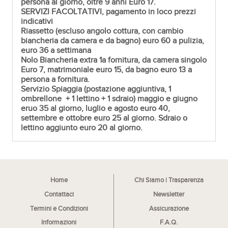
persona al giorno, oltre 9 anni Euro 17.
SERVIZI FACOLTATIVI, pagamento in loco prezzi
indicativi
Riassetto
(escluso angolo cottura, con cambio
biancheria da camera e da bagno) euro 60 a pulizia,
euro 36 a settimana
Nolo Biancheria
extra 1a fornitura, da camera singolo
Euro 7, matrimoniale euro 15, da bagno euro 13 a
persona a fornitura.
Servizio Spiaggia
(postazione aggiuntiva, 1
ombrellone + 1 lettino + 1 sdraio) maggio e giugno
eruo 35 al giorno, luglio e agosto euro 40,
settembre e ottobre euro 25 al giorno. Sdraio o
lettino aggiunto euro 20 al giorno.
Home
Chi Siamo | Trasparenza
Contattaci
Newsletter
Termini e Condizioni
Assicurazione
Informazioni
F.A.Q.