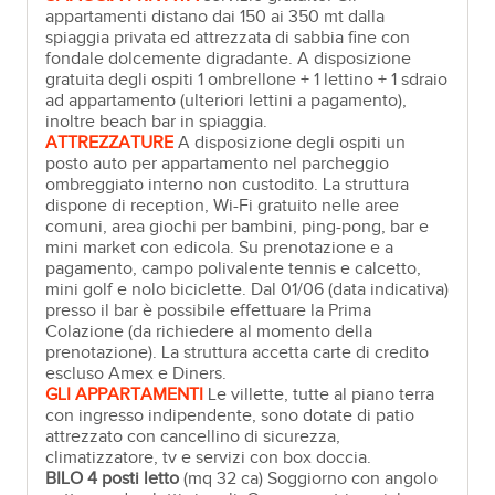
appartamenti distano dai 150 ai 350 mt dalla
spiaggia privata ed attrezzata di sabbia fine con
fondale dolcemente digradante. A disposizione
gratuita degli ospiti 1 ombrellone + 1 lettino + 1 sdraio
ad appartamento (ulteriori lettini a pagamento),
inoltre beach bar in spiaggia.
ATTREZZATURE
A disposizione degli ospiti un
posto auto per appartamento nel parcheggio
ombreggiato interno non custodito. La struttura
dispone di reception, Wi-Fi gratuito nelle aree
comuni, area giochi per bambini, ping-pong, bar e
mini market con edicola. Su prenotazione e a
pagamento, campo polivalente tennis e calcetto,
mini golf e nolo biciclette. Dal 01/06 (data indicativa)
presso il bar è possibile effettuare la Prima
Colazione (da richiedere al momento della
prenotazione). La struttura accetta carte di credito
escluso Amex e Diners.
GLI APPARTAMENTI
Le villette, tutte al piano terra
con ingresso indipendente, sono dotate di patio
attrezzato con cancellino di sicurezza,
climatizzatore, tv e servizi con box doccia.
BILO 4 posti letto
(mq 32 ca) Soggiorno con angolo