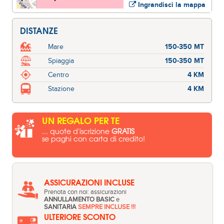
Ingrandisci la mappa
DISTANZE
Mare
150-350 MT
Spiaggia
150-350 MT
Centro
4 KM
Stazione
4 KM
UN REGALO PER TE
... quote d'iscrizione
GRATIS
se paghi con carta di credito!
ASSICURAZIONI INCLUSE
Prenota con noi: assicurazioni
ANNULLAMENTO BASIC
e
SANITARIA
SEMPRE INCLUSE !!!
ULTERIORE SCONTO