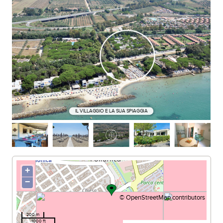
IL VILLAGGIO E LA SUA SPIAGGIA
+
−
©
OpenStreetMap
contributors
200 m
1000 ft