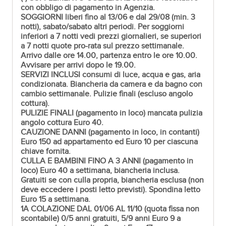
con obbligo di pagamento in Agenzia.
SOGGIORNI
liberi fino al 13/06 e dal 29/08 (min. 3
notti), sabato/sabato altri periodi. Per soggiorni
inferiori a 7 notti vedi prezzi giornalieri, se superiori
a 7 notti quote pro-rata sul prezzo settimanale.
Arrivo dalle ore 14.00, partenza entro le ore 10.00.
Avvisare per arrivi dopo le 19.00.
SERVIZI INCLUSI
consumi di luce, acqua e gas, aria
condizionata. Biancheria da camera e da bagno con
cambio settimanale. Pulizie finali (escluso angolo
cottura).
PULIZIE FINALI
(pagamento in loco) mancata pulizia
angolo cottura Euro 40.
CAUZIONE DANNI
(pagamento in loco, in contanti)
Euro 150 ad appartamento ed Euro 10 per ciascuna
chiave fornita.
CULLA E BAMBINI FINO A 3 ANNI
(pagamento in
loco) Euro 40 a settimana, biancheria inclusa.
Gratuiti se con culla propria, biancheria esclusa (non
deve eccedere i posti letto previsti). Spondina letto
Euro 15 a settimana.
1A COLAZIONE DAL 01/06 AL 11/10
(quota fissa non
scontabile) 0/5 anni gratuiti, 5/9 anni Euro 9 a